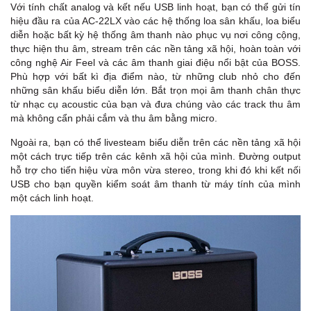
Với tính chất analog và kết nếu USB linh hoạt, bạn có thể gửi tín
hiệu đầu ra của AC-22LX vào các hệ thống loa sân khấu, loa biểu
diễn hoặc bất kỳ hệ thống âm thanh nào phục vụ nơi công cộng,
thực hiện thu âm, stream trên các nền tảng xã hội, hoàn toàn với
công nghệ Air Feel và các âm thanh giai điệu nổi bật của BOSS.
Phù hợp với bất kì địa điểm nào, từ những club nhỏ cho đến
những sân khấu biểu diễn lớn. Bắt trọn mọi âm thanh chân thực
từ nhạc cụ acoustic của bạn và đưa chúng vào các track thu âm
mà không cẩn phải cắm và thu âm bằng micro.
Ngoài ra, bạn có thể livesteam biểu diễn trên các nền tảng xã hội
một cách trực tiếp trên các kênh xã hội của mình. Đường output
hỗ trợ cho tiến hiệu vừa môn vừa stereo, trong khi đó khi kết nối
USB cho bạn quyền kiểm soát âm thanh từ máy tính của mình
một cách linh hoạt.