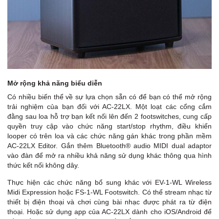
Mở rộng khả năng biểu diễn
Có nhiều biến thể về sự lựa chọn sẵn có để bạn có thể mở rộng
trải nghiệm của bạn đối với AC-22LX. Một loạt các cổng cắm
đằng sau loa hỗ trợ bạn kết nối lên đến 2 footswitches, cung cấp
quyền truy cập vào chức năng start/stop rhythm, điều khiển
looper có trên loa và các chức năng gán khác trong phần mềm
AC-22LX Editor. Gắn thêm Bluetooth® audio MIDI dual adaptor
vào đàn để mở ra nhiều khả năng sử dụng khác thông qua hình
thức kết nối không dây.
Thực hiện các chức năng bổ sung khác với EV-1-WL Wireless
Midi Expression hoặc FS-1-WL Footswitch. Có thể stream nhạc từ
thiết bị điện thoại và chơi cùng bài nhạc được phát ra từ điện
thoại. Hoặc sử dụng app của AC-22LX dành cho iOS/Android để