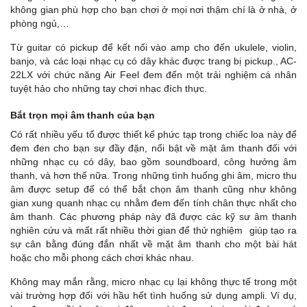
không gian phù hợp cho bạn chơi ở mọi nơi thậm chí là ở nhà, ở
phòng ngủ,…
Từ guitar có pickup để kết nối vào amp cho đến ukulele, violin,
banjo, và các loại nhạc cụ có dây khác được trang bị pickup., AC-
22LX với chức năng Air Feel đem đến một trải nghiệm cá nhân
tuyệt hảo cho những tay chơi nhạc đích thực.
Bắt trọn mọi âm thanh của bạn
Có rất nhiều yếu tố được thiết kế phức tạp trong chiếc loa này để
đem đen cho bạn sự đầy đặn, nổi bật về mặt âm thanh đối với
những nhạc cụ có dây, bao gồm soundboard, công hưởng âm
thanh, và hơn thế nữa. Trong những tình huống ghi âm, micro thu
âm được setup để có thể bắt chọn âm thanh cũng như không
gian xung quanh nhạc cụ nhằm đem đến tính chân thực nhất cho
âm thanh.
Các phương pháp này đã được các kỹ sư âm thanh
nghiên cứu và mất rất nhiều thời gian để thử nghiệm giúp tạo ra
sự cân bằng đúng đắn nhất về mặt âm thanh cho một bài hát
hoặc cho mỗi phong cách chơi khác nhau.
Không may mắn rằng, micro nhạc cụ lại không thực tế trong một
vài trường hợp đối với hầu hết tình huống sử dụng ampli. Ví dụ,