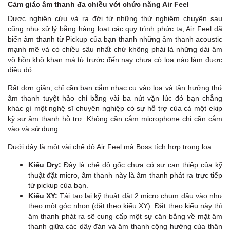
Cảm giác âm thanh đa chiều với chức năng Air Feel
Được nghiên cứu và ra đời từ những thử nghiệm chuyên sau
cũng như xử lý bằng hàng loạt các quy trình phức tạ, Air Feel đã
biến âm thanh từ Pickup của bạn thanh những âm thanh acoustic
mạnh mẽ và có chiều sâu nhất chứ không phải là những dải âm
vô hồn khô khan mà từ trước đến nay chưa có loa nào làm được
điều đó.
Rất đơn giản, chỉ cần bạn cắm nhạc cụ vào loa và tận hưởng thứ
âm thanh tuyệt hảo chỉ bằng vài ba nút vặn lúc đó bạn chẳng
khác gì một nghệ sĩ chuyên nghiệp có sự hỗ trợ của cả một ekip
kỹ sư âm thanh hỗ trợ. Không cần cắm microphone chỉ cần cắm
vào và sử dụng.
Dưới đây là một vài chế độ Air Feel mà Boss tích hợp trong loa:
Kiểu Dry:
Đây là chế độ gốc chưa có sự can thiệp của kỹ
thuật đặt micro, âm thanh này là âm thanh phát ra trực tiếp
từ pickup của bạn.
Kiểu XY:
Tái tạo lại kỹ thuật đặt 2 micro chum đầu vào như
theo một góc nhọn (đặt theo kiểu XY). Đặt theo kiểu này thì
âm thanh phát ra sẽ cung cấp một sự cân bằng về mặt âm
thanh giữa các dây đàn và âm thanh cộng hưởng của thân