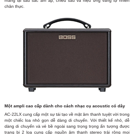
mang lại sâu sắc ấm áp, chiều sâu và hiệu ứng vang tự nhiên
chân thực.
Một ampli cao cấp dành cho cách nhạc cụ acoustic có dây
AC-22LX cung cấp một sự tái tạo về mặt âm thanh tuyệt vời trong
một chiếc loa nhỏ gọn dễ dàng di chuyển. Với thiết kế nhỏ, dễ
dàng di chuyển và vẻ bề ngoài sang trọng trọng ấn tượng được
trang bị 2 loa cung cấp nguồn âm thanh stereo trải rộng mọi