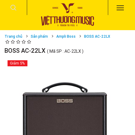
Trang chủ
Sản phẩm
Ampli Boss
BOSS AC-22LX
BOSS AC-22LX
( Mã SP : AC-22LX )
Giảm
5%