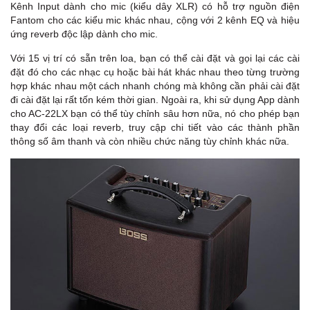
Kênh Input dành cho mic (kiểu dây XLR) có hỗ trợ nguồn điện
Fantom cho các kiểu mic khác nhau, cộng với 2 kênh EQ và hiệu
ứng reverb độc lập dành cho mic.
Với 15 vị trí có sẵn trên loa, bạn có thể cài đặt và gọi lại các cài
đặt đó cho các nhạc cụ hoặc bài hát khác nhau theo từng trường
hợp khác nhau một cách nhanh chóng mà không cần phải cài đặt
đi cài đặt lại rất tốn kém thời gian. Ngoài ra, khi sử dụng App dành
cho AC-22LX bạn có thể tùy chỉnh sâu hơn nữa, nó cho phép bạn
thay đổi các loại reverb, truy cập chi tiết vào các thành phần
thông số âm thanh và còn nhiều chức năng tùy chỉnh khác nữa.