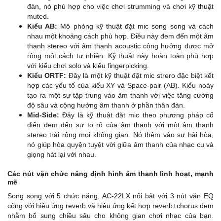
đàn, nó phù hợp cho việc chơi strumming và chơi kỹ thuật
muted.
Kiểu AB:
Mô phỏng kỹ thuật đặt mic song song và cách
nhau một khoảng cách phù hợp. Điều này đem đến một âm
thanh stereo với âm thanh acoustic cộng hưởng được mở
rộng một cách tự nhiên. Kỹ thuật này hoàn toàn phù hợp
với kiểu chơi solo và kiểu fingerpicking.
Kiểu ORTF:
Đây là một kỹ thuật đặt mic strero đặc biệt kết
hợp các yếu tố của kiểu XY và Space-pair (AB). Kiểu noày
tạo ra một sự tập trung vào âm thanh với việc tăng cường
độ sâu và cộng hưởng âm thanh ở phần thân đàn.
Mid-Side:
Đây là kỹ thuật đặt mic theo phương pháp cổ
điển đem đến sự to rõ của âm thanh với một âm thanh
stereo trải rộng mọi không gian. Nó thêm vào sự hài hòa,
nó giúp hòa quyện tuyệt vời giữa âm thanh của nhạc cụ và
giọng hát lại với nhau.
Các nút vặn chức năng định hình âm thanh linh hoạt, mạnh
mẽ
Song song với 5 chức năng, AC-22LX nổi bật với 3 nút vặn EQ
cộng với hiệu ứng reverb và hiệu ứng kết hợp reverb+chorus đem
nhằm bổ sung chiều sâu cho không gian chơi nhạc của bạn.