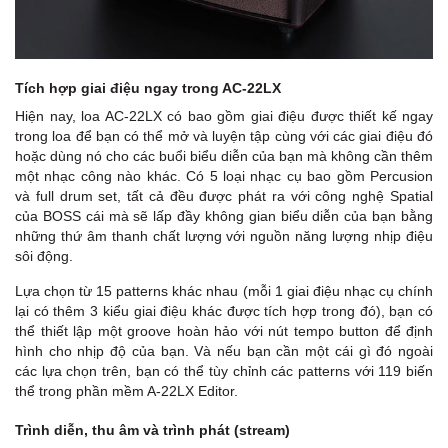
Tích hợp giai điệu ngay trong AC-22LX
Hiện nay, loa AC-22LX có bao gồm giai điệu được thiết kế ngay
trong loa để bạn có thể mở và luyện tập cùng với các giai điệu đó
hoặc dùng nó cho các buổi biểu diễn của bạn mà không cần thêm
một nhạc công nào khác. Có 5 loại nhạc cụ bao gồm Percusion
và full drum set, tất cả đều được phát ra với công nghệ Spatial
của BOSS cái mà sẽ lấp đầy không gian biểu diễn của bạn bằng
những thứ âm thanh chất lượng với nguồn năng lượng nhịp điệu
sôi động.
Lựa chọn từ 15 patterns khác nhau (mỗi 1 giai điệu nhạc cụ chính
lại có thêm 3 kiểu giai điệu khác được tích hợp trong đó), bạn có
thể thiết lập một groove hoàn hảo với nút tempo button để định
hình cho nhịp độ của bạn. Và nếu bạn cần một cái gì đó ngoài
các lựa chọn trên, bạn có thể tùy chỉnh các patterns với 119 biến
thể trong phần mềm A-22LX Editor.
Trình diễn, thu âm và trình phát (stream)