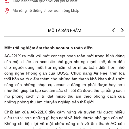
Giao hàng toàn quốc với chi phí rẻ nhất
Mở rộng hệ thống showroom rộng khắp.
MÔ TẢ SẢN PHẨM
Một trải nghiệm âm thanh acoustic toàn diện
AC-22LX ra mắt với một concept hoàn toàn mới trong hình dáng
của một chiếc loa acoustic nhỏ gọn nhưng mạnh mẽ, đem đến
cho người dùng một trải nghiệm chơi nhạc toàn diện hơn nhờ
công nghệ không gian của BOSS. Chức năng Air Feel trên loa
thổi hồn và tô điểm thêm cho những âm thanh khô khan thiếu sức
sống của những nhạc cụ acoustic đáng ra phải được hay hơn
như thế, giúp tái tạo các âm sắc chi tiết đã được thu lại bằng cách
mô phỏng cách vị trí đặt micro thu âm theo phong cách của
những phòng thu âm chuyên nghiệp trên thế giới.
Chất âm của AC-22LX đầy cảm hứng và truyền tải được nhiều
điều thú vị hơn những gì bạn nghĩ về kích thước nhỏ gọn của nó.
Không chỉ tiện lợi về mặt chức năng mà về âm thanh AC còn