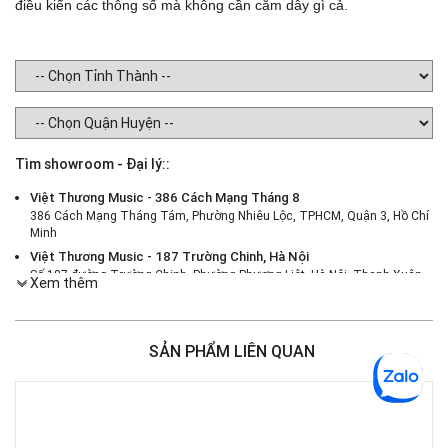
điều kiển các thông số mà không cần cắm dây gì cả.
Tìm showroom - Đại lý::
Việt Thương Music - 386 Cách Mạng Tháng 8
386 Cách Mạng Tháng Tám, Phường Nhiêu Lộc, TPHCM, Quận 3, Hồ Chí
Minh
Việt Thương Music - 187 Trường Chinh, Hà Nội
Số 187 đường Trường Chinh, Phường Phương Liệt, Hà Nội, Thanh Xuân ,
Xem thêm
Hà Nội
Việt Thương Music - 46 Hào Nam
Số 46 Phố Hào Nam, Phường Ô Chợ Dừa, Hà Nội, Đống Đa, Hà Nội
SẢN PHẨM LIÊN QUAN
Việt Thương Music - Crescent Mall
6F-01 Tầng 6 Trung Tâm Thương Mại Crescent Mall, 101 Tôn Dật Tiên,
Phường Tân Mỹ, TPHCM, Quận 7, Hồ Chí Minh
Việt Thương Music - 180 Võ Thị Sáu
180B Võ Thị Sáu, Phường Xuân Hòa, TPHCM, Quận 3, Hồ Chí Minh