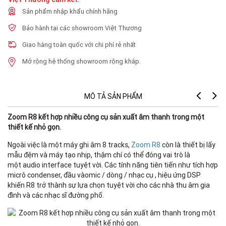
Sản phẩm nhập khẩu chính hãng
Bảo hành tại các showroom Việt Thương
Giao hàng toàn quốc với chi phí rẻ nhất
Mở rộng hệ thống showroom rộng khắp.
MÔ TẢ SẢN PHẨM
Zoom R8 kết hợp nhiều công cụ sản xuất âm thanh trong một
R
thiết kế nhỏ gọn.
Tr
Ngoài việc là một máy ghi âm 8 tracks,
Zoom R8
còn là thiết bị lấy
M
mẫu đệm và máy tạo nhịp, thậm chí có thể đóng vai trò là
n
một audio interface tuyệt vời. Các tính năng tiên tiến như tích hợp
s
micrô condenser, đầu vàomic / dòng / nhạc cụ , hiệu ứng DSP
re
khiến R8 trở thành sự lựa chọn tuyệt vời cho các nhà thu âm gia
tr
đình và các nhạc sĩ đường phố.
M
n
s