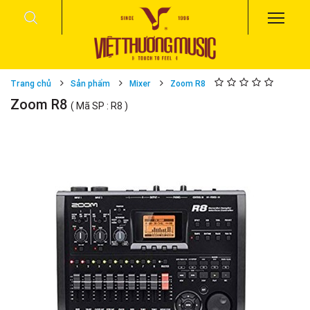
Trang chủ
Sản phẩm
Mixer
Zoom R8
Zoom R8
( Mã SP : R8 )