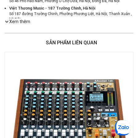
Số 46 Phố Hào Nam, Phường Ô Chợ Dừa, Hà Nội, Đống Đa, Hà Nội
Việt Thương Music - 187 Trường Chinh, Hà Nội
Số 187 đường Trường Chinh, Phường Phương Liệt, Hà Nội, Thanh Xuân ,
Hà Nội
Xem thêm
Việt Thương Music - 386 Cách Mạng Tháng 8
386 Cách Mạng Tháng Tám, Phường Nhiêu Lộc, TPHCM, Quận 3, Hồ Chí
Minh
SẢN PHẨM LIÊN QUAN
Việt Thương Music - 369 Điện Biên Phủ
369 Điện Biên Phủ, Phường Bàn Cờ, TPHCM, Quận 3, Hồ Chí Minh
Việt Thương Music - 180 Võ Thị Sáu
180B Võ Thị Sáu, Phường Xuân Hòa, TPHCM, Quận 3, Hồ Chí Minh
Việt Thương Music - Crescent Mall
6F-01 Tầng 6 Trung Tâm Thương Mại Crescent Mall, 101 Tôn Dật Tiên,
Phường Tân Mỹ, TPHCM, Quận 7, Hồ Chí Minh
Việt Thương Music - 49E Phan Đăng Lưu
49E Phan Đăng Lưu, Phường Bình Thạnh, TPHCM, Quận Bình Thạnh, Hồ
Chí Minh
Việt Thương Music - Phường Gò Vấp
11 Đường số 3, Khu dân cư Cityland Park Hill, Phường Gò Vấp, TPHCM,
Quận Gò Vấp, Hồ Chí Minh
Việt Thương Music - 442 Lũy Bán Bích
442 Lũy Bán Bích, Phường Tân Phú, TPHCM, Quận Tân Phú, Hồ Chí Minh
Việt Thương Music - 12 Quốc Hương