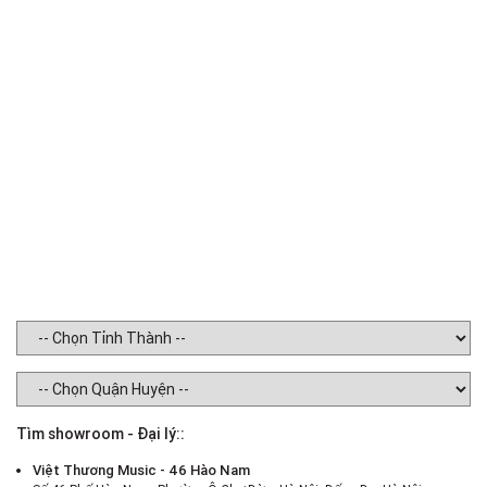
P
AC
Ba
O
Di
We
Tìm showroom - Đại lý::
Việt Thương Music - 46 Hào Nam