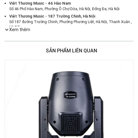
Việt Thương Music - 46 Hào Nam
Số 46 Phố Hào Nam, Phường Ô Chợ Dừa, Hà Nội, Đống Đa, Hà Nội
Việt Thương Music - 187 Trường Chinh, Hà Nội
Số 187 đường Trường Chinh, Phường Phương Liệt, Hà Nội, Thanh Xuân ,
Hà Nội
Xem thêm
Việt Thương Music - 386 Cách Mạng Tháng 8
386 Cách Mạng Tháng Tám, Phường Nhiêu Lộc, TPHCM, Quận 3, Hồ Chí
Minh
SẢN PHẨM LIÊN QUAN
Việt Thương Music - 369 Điện Biên Phủ
369 Điện Biên Phủ, Phường Bàn Cờ, TPHCM, Quận 3, Hồ Chí Minh
Việt Thương Music - 180 Võ Thị Sáu
180B Võ Thị Sáu, Phường Xuân Hòa, TPHCM, Quận 3, Hồ Chí Minh
Việt Thương Music - Crescent Mall
6F-01 Tầng 6 Trung Tâm Thương Mại Crescent Mall, 101 Tôn Dật Tiên,
Phường Tân Mỹ, TPHCM, Quận 7, Hồ Chí Minh
Việt Thương Music - 49E Phan Đăng Lưu
49E Phan Đăng Lưu, Phường Bình Thạnh, TPHCM, Quận Bình Thạnh, Hồ
Chí Minh
Việt Thương Music - Phường Gò Vấp
11 Đường số 3, Khu dân cư Cityland Park Hill, Phường Gò Vấp, TPHCM,
Quận Gò Vấp, Hồ Chí Minh
Việt Thương Music - 102Q An Dương Vương