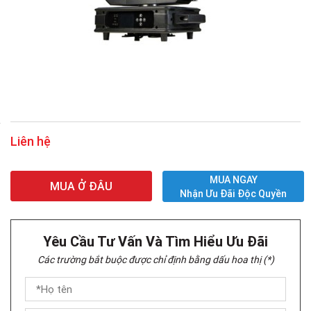
Liên hệ
MUA NGAY
MUA Ở ĐÂU
Nhận Ưu Đãi Độc Quyền
Yêu Cầu Tư Vấn Và Tìm Hiểu Ưu Đãi
Các trường bắt buộc được chỉ định bằng dấu hoa thị (*)