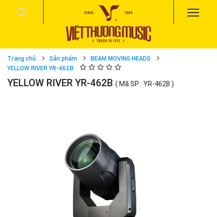
Trang chủ
Sản phẩm
BEAM MOVING HEADS
YELLOW RIVER YR-462B
YELLOW RIVER YR-462B
( Mã SP : YR-462B )