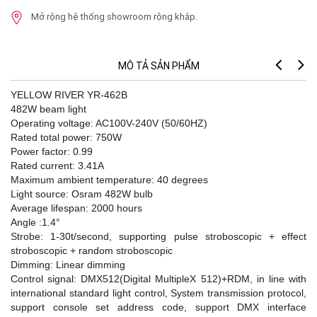
Mở rộng hệ thống showroom rộng khắp.
MÔ TẢ SẢN PHẨM
YELLOW RIVER YR-462B
482W beam light
Operating voltage: AC100V-240V (50/60HZ)
Rated total power: 750W
Power factor: 0.99
Rated current: 3.41A
Maximum ambient temperature: 40 degrees
Light source: Osram 482W bulb
Average lifespan: 2000 hours
Angle :1.4°
Strobe: 1-30t/second, supporting pulse stroboscopic + effect
stroboscopic + random stroboscopic
Dimming: Linear dimming
Control signal: DMX512(Digital MultipleX 512)+RDM, in line with
international standard light control, System transmission protocol,
support console set address code, support DMX interface