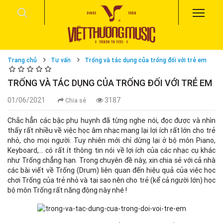
Trang chủ
Tư vấn
Trống và tác dụng của trống đối với trẻ em
TRỐNG VÀ TÁC DỤNG CỦA TRỐNG ĐỐI VỚI TRẺ EM
01/06/2021
3187
Chia sẻ
Chắc hẳn các bậc phụ huynh đã từng nghe nói, đọc được và nhìn
thấy rất nhiều về việc học âm nhạc mang lại lợi ích rất lớn cho trẻ
nhỏ, cho mọi người. Tuy nhiên mới chỉ dừng lại ở bộ môn Piano,
Keyboard,… có rất ít thông tin nói về lợi ích của các nhạc cụ khác
như Trống chẳng hạn. Trong chuyên đề này, xin chia sẻ với cả nhà
các bài viết về Trống (Drum) liên quan đến hiệu quả của việc học
chơi Trống của trẻ nhỏ và tại sao nên cho trẻ (kể cả người lớn) học
bộ môn Trống rất năng động này nhé !