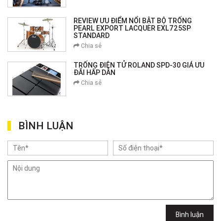
REVIEW ƯU ĐIỂM NỔI BẬT BỘ TRỐNG
PEARL EXPORT LACQUER EXL725SP
STANDARD
Chia sẻ
TRỐNG ĐIỆN TỬ ROLAND SPD-30 GIÁ ƯU
ĐÃI HẤP DẪN
Chia sẻ
BÌNH LUẬN
Bình luận