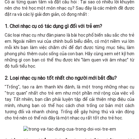
Có ai từng quan tâm và đặt câu hỏi : Tại sao có nhiều lời khuyên
nên cho trẻ học một môn nhạc cụ? Sau đây là các mệnh đề được
đặt ra và các lý giải đơn giản, cô đọng nhất :
1. Chơi nhạc cụ có tác dụng gì đối với trẻ em?
Các loại nhạc cụ như đàn piano là bài học phổ biến sâu sắc cho trẻ
em. Ngoài niềm vui của chính buổi biểu diễn, có một niềm vui lớn
mỗi khi bạn làm việc chăm chỉ để đạt được từng mục tiêu, làm
phong phú thêm cuộc sống của con bạn. Hãy cùng xem xét kỹ hơn
những gì con bạn có thể thu được khi “làm quen với âm nhạc” từ
độ tuổi tiểu học.
2. Loại nhạc cụ nào tốt nhất cho người mới bắt đầu?
"Trống", tạo ra âm thanh khi đánh, là một trong những nhạc cụ
"trực quan" nhất cho trẻ em như một phần mở rộng của việc vỗ
tay. Tất nhiên, bạn cần phải luyện tập để cải thiện nhịp điệu của
mình, nhưng bạn có thể học cách chơi trống cơ bản một cách
tương đối và nhanh chóng. Trống dễ gây hứng thú và vận động
cho trẻ nên có thể nói đây là một nhạc cụ rất tốt cho trẻ học.