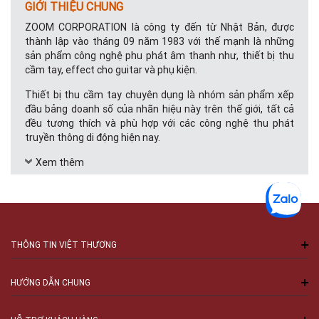
GIỚI THIỆU CHUNG
ZOOM CORPORATION là công ty đến từ Nhật Bản, được
thành lập vào tháng 09 năm 1983 với thế mạnh là những
sản phẩm công nghệ phu phát âm thanh như, thiết bị thu
cầm tay, effect cho guitar và phụ kiện.
Thiết bị thu cầm tay chuyên dụng là nhóm sản phẩm xếp
đầu bảng doanh số của nhãn hiệu này trên thế giới, tất cả
đều tương thích và phù hợp với các công nghệ thu phát
truyền thông di động hiện nay.
Tại Việt Nam,
Xem thêm
nhãn hiệu ZOOM Audio
không xa lạ với những
chuyên gia sản xuất phim và làm truyền thông, ngoài ra
ZOOM Audio còn phù hợp với những ai yêu thích lĩnh vực âm
thanh và hình ảnh công nghệ cụ thể như: sinh viên, học sinh,
các giảng viên, nhà báo, các chuyên gia sản xuất phim ảnh.
Với điểm mạnh các sản phẩm thu di động, nhãn hiệu này
THÔNG TIN VIỆT THƯƠNG
luôn đem lại một sự trải nghiệm và có thể mở rộng trong
quá trình sử dụng. Đáp ứng tối đa cho mọi nhu cầu sản xuất
hoặc giải trí của khách hàng trong lĩnh vực âm thanh và hình
HƯỚNG DẪN CHUNG
ảnh.
SẢN PHẨM CHÍNH CỦA THƯƠNG HIỆU ZOOM AUDIO