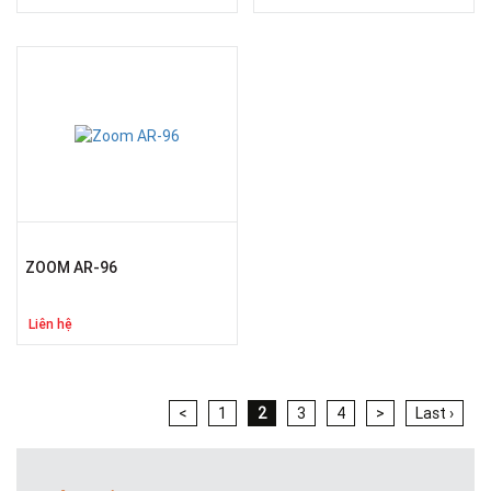
ZOOM AR-96
Liên hệ
<
1
2
3
4
>
Last ›