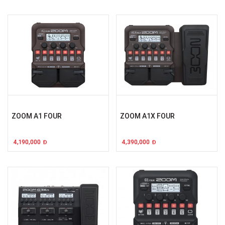
ZOOM A1 FOUR
ZOOM A1X FOUR
4,190,000
4,390,000
Đ
Đ