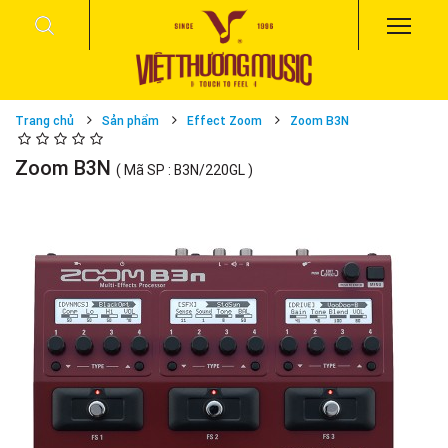
Trang chủ
Sản phẩm
Effect Zoom
Zoom B3N
Zoom B3N
( Mã SP : B3N/220GL )