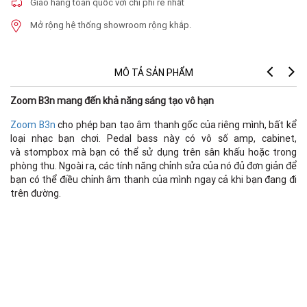
Giao hàng toàn quốc với chi phí rẻ nhất
Mở rộng hệ thống showroom rộng khắp.
MÔ TẢ SẢN PHẨM
Zoom B3n mang đến khả năng sáng tạo vô hạn
Zoom B3n
cho phép bạn tạo âm thanh gốc của riêng mình, bất kể
loại nhạc bạn chơi. Pedal bass này có vô số amp, cabinet,
Ef
và stompbox mà bạn có thể sử dụng trên sân khấu hoặc trong
phòng thu. Ngoài ra, các tính năng chỉnh sửa của nó đủ đơn giản để
bạn có thể điều chỉnh âm thanh của mình ngay cả khi bạn đang đi
trên đường.
si
N
b
Sa
A/
D/