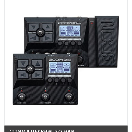
49E Phan Đăng Lưu, Phường Bình Thạnh, TPHCM, Quận Bình Thạnh, Hồ
Chí Minh
Việt Thương Music - 187 Trường Chinh, Hà Nội
Số 187 đường Trường Chinh, Phường Phương Liệt, Hà Nội, Thanh Xuân ,
Hà Nội
Việt Thương Music - Crescent Mall
6F-01 Tầng 6 Trung Tâm Thương Mại Crescent Mall, 101 Tôn Dật Tiên,
Phường Tân Mỹ, TPHCM, Quận 7, Hồ Chí Minh
Việt Thương Music - 357 Cộng Hòa
357 Cộng Hòa, Phường Tân Bình, TPHCM, Quận Tân Bình, Hồ Chí Minh
Việt Thương Music - 6F Ngô Thời Nhiệm
6F Ngô Thời Nhiệm, Phường Xuân Hòa, TPHCM, Quận 3, Hồ Chí Minh
Việt Thương Music - 442 Lũy Bán Bích
442 Lũy Bán Bích, Phường Tân Phú, TPHCM, Quận Tân Phú, Hồ Chí Minh
Việt Thương Music - 12 Quốc Hương
Tầng G, Tòa nhà Thảo Điền Pearl, 12 Quốc Hương, Phường An Khánh,
TPHCM, Quận 2, Hồ Chí Minh
Việt Thương Music - Phường Gò Vấp
11 Đường số 3, Khu dân cư Cityland Park Hill, Phường Gò Vấp, TPHCM,
Quận Gò Vấp, Hồ Chí Minh
Việt Thương Music - Thanh Khê
344 Nguyễn Văn Linh, Phường Thanh Khê, Đà Nẵng, Thanh Khê, Đà Nẵng
ZOOM MULTI FX PEDAL G2X FOUR