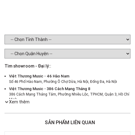
We
Tìm showroom - Đại lý::
Việt Thương Music - 46 Hào Nam
Số 46 Phố Hào Nam, Phường Ô Chợ Dừa, Hà Nội, Đống Đa, Hà Nội
Việt Thương Music - 386 Cách Mạng Tháng 8
386 Cách Mạng Tháng Tám, Phường Nhiêu Lộc, TPHCM, Quận 3, Hồ Chí
Minh
Xem thêm
Việt Thương Music - 369 Điện Biên Phủ
369 Điện Biên Phủ, Phường Bàn Cờ, TPHCM, Quận 3, Hồ Chí Minh
Việt Thương Music - 180 Võ Thị Sáu
SẢN PHẨM LIÊN QUAN
180B Võ Thị Sáu, Phường Xuân Hòa, TPHCM, Quận 3, Hồ Chí Minh
Việt Thương Music - 49E Phan Đăng Lưu