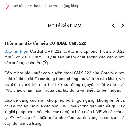
Mở rộng hệ thống showroom rộng khắp.
MÔ TẢ SẢN PHẨM
M
Thông tin dây tín hiệu CORDIAL CMK 222
Dây tín hiệu
Cordial CMK 222 là dây microphone. hiệu 2 x 0,22
2
mm
, 28 x 0,10 mm
. Dây là sản phẩm chất lượng cao cấp được
sản xuất tại châu Âu (Ý).
Cáp micro hiệu suất cao huyền thoại CMK 222 của
Cordial
được
thiết kế đặc biệt để sử dụng trong phòng thu và trên sân khấu, với
ưu điểm vượt trội như thiết kế sợi đồng nguyên chất và lớp vỏ
PVC chắc chắn, ngăn ngừa các tác động và nhiễu từ bên ngoài.
Cáp dễ dàng cuộn lại, cho phép bố trí gọn gàng, không bị rối và
chịu được áp lực của các buổi LIVE mà không gặp vấn đề gì. Đây
là giải pháp hoàn hảo cho các nghệ sĩ biểu diễn LIVE và các công
ty PA. Vỏ cáp có nhiều màu như đen, xanh, vàng, cam, xanh lá
cây, đỏ, tím và trắng.