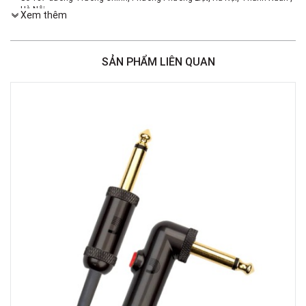
Hà Nội
Xem thêm
Việt Thương Music - 386 Cách Mạng Tháng 8
386 Cách Mạng Tháng Tám, Phường Nhiêu Lộc, TPHCM, Quận 3, Hồ Chí
Minh
SẢN PHẨM LIÊN QUAN
Việt Thương Music - 369 Điện Biên Phủ
369 Điện Biên Phủ, Phường Bàn Cờ, TPHCM, Quận 3, Hồ Chí Minh
Việt Thương Music - 180 Võ Thị Sáu
180B Võ Thị Sáu, Phường Xuân Hòa, TPHCM, Quận 3, Hồ Chí Minh
Việt Thương Music - Crescent Mall
6F-01 Tầng 6 Trung Tâm Thương Mại Crescent Mall, 101 Tôn Dật Tiên,
Phường Tân Mỹ, TPHCM, Quận 7, Hồ Chí Minh
Việt Thương Music - 49E Phan Đăng Lưu
49E Phan Đăng Lưu, Phường Bình Thạnh, TPHCM, Quận Bình Thạnh, Hồ
Chí Minh
Việt Thương Music - Phường Gò Vấp
11 Đường số 3, Khu dân cư Cityland Park Hill, Phường Gò Vấp, TPHCM,
Quận Gò Vấp, Hồ Chí Minh
Việt Thương Music - 442 Lũy Bán Bích
442 Lũy Bán Bích, Phường Tân Phú, TPHCM, Quận Tân Phú, Hồ Chí Minh
Việt Thương Music - 12 Quốc Hương
Tầng G, Tòa nhà Thảo Điền Pearl, 12 Quốc Hương, Phường An Khánh,
TPHCM, Quận 2, Hồ Chí Minh