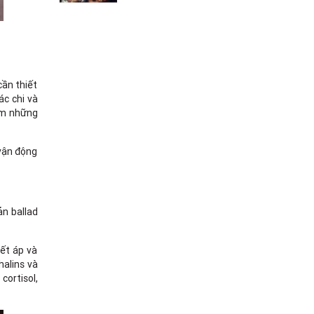
cần thiết
ác chi và
làm những
 vận động
ản ballad
ết áp và
halins và
cortisol,