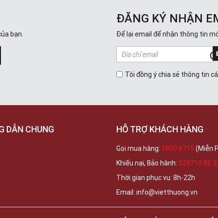
ĐĂNG KÝ NHẬN E
của bạn.
Để lại email để nhận thông tin mớ
Tôi đồng ý chia sẻ thông tin c
G DẪN CHUNG
HỖ TRỢ KHÁCH HÀNG
Gọi mua hàng:
1800 6715
(Miễn P
Khiếu nại, Bảo hành:
028710 88 3
Thời gian phục vụ: 8h-22h
Email: info@vietthuong.vn