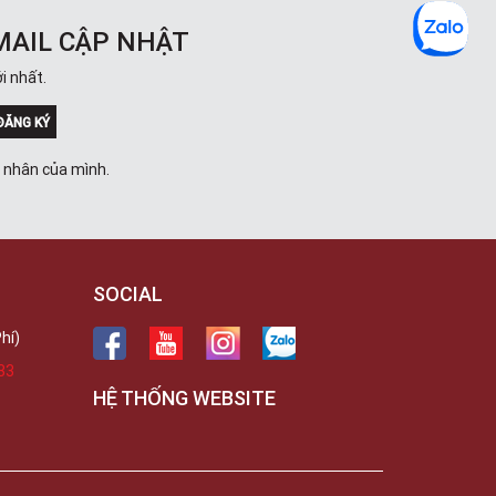
MAIL CẬP NHẬT
i nhất.
ĐĂNG KÝ
á nhân của mình.
SOCIAL
hí)
33
HỆ THỐNG WEBSITE