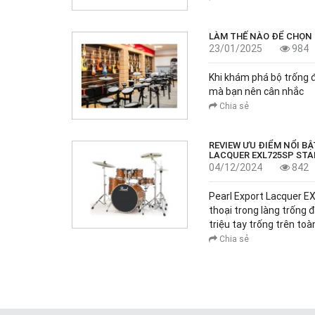
LÀM THẾ NÀO ĐỂ CHỌN
23/01/2025
984
Khi khám phá bộ trống đ
mà bạn nên cân nhắc
Chia sẻ
REVIEW ƯU ĐIỂM NỔI B
LACQUER EXL725SP ST
04/12/2024
842
Pearl Export Lacquer 
thoại trong làng trống 
triệu tay trống trên toà
Chia sẻ