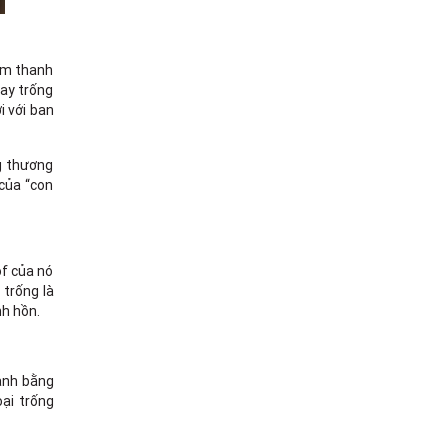
 âm thanh
tay trống
i với ban
ng thương
 của “con
of của nó
 trống là
nh hồn.
anh bằng
ại trống