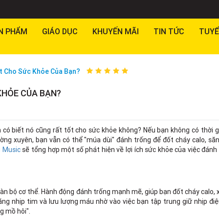
N PHẨM
GIÁO DỤC
KHUYẾN MÃI
TIN TỨC
TUYỂ
ốt Cho Sức Khỏe Của Bạn?
KHỎE CỦA BẠN?
n có biết nó cũng rất tốt cho sức khỏe không? Nếu bạn không có thời 
g xuyên, bạn vẫn có thể "múa dùi" đánh trống để đốt cháy calo, săn
 Music
sẽ tổng hợp một số phát hiện về lợi ích sức khỏe của việc đánh
oàn bộ cơ thể. Hành động đánh trống mạnh mẽ, giúp bạn đốt cháy calo,
g nhịp tim và lưu lượng máu nhờ vào việc bạn tập trung giữ nhịp điệu
g mồ hôi".