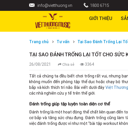
info@vietthuong.vn
1800 6715
GIỚI THIỆU
SẢ
Trang chủ
Tư vấn
Tại Sao Đánh Trống Lại T
TẠI SAO ĐÁNH TRỐNG LẠI TỐT CHO SỨC 
26/08/2021
3364
Chia sẻ
Tất cả chúng ta đều biết chơi trống rất vui, nhưng bạ
không muốn đến phòng tập thể dục hoặc chạy bộ thườn
bắp và kích thích trí não. Bài viết dưới đây
Việt Thương
các nhà nghiên cứu y tế trên thế giới.
Đánh trống giúp tập luyện toàn diện cơ thể
Đánh trống là một hoạt động thể chất liên quan đến t
cơ bắp và tăng sức chịu đựng. Đánh trống cũng làm tăn
việc đánh trống được ví như một "bài tập workout khôn