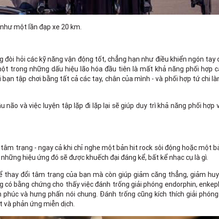
o như một lần đạp xe 20 km.
g đòi hỏi các kỹ năng vận động tốt, chẳng hạn như điều khiển ngón tay 
ột trong những dấu hiệu lão hóa đầu tiên là mất khả năng phối hợp c
bạn tập chơi bằng tất cả các tay, chân của mình - và phối hợp tứ chi 
 não và việc luyện tập lặp đi lặp lại sẽ giúp duy trì khả năng phối hợp
 tâm trạng - ngay cả khi chỉ nghe một bản hit rock sôi động hoặc một b
 những hiệu ứng đó sẽ được khuếch đại đáng kể, bất kể nhạc cụ là gì.
ể thay đổi tâm trạng của bạn mà còn giúp giảm căng thẳng, giảm huy
 có bằng chứng cho thấy việc đánh trống giải phóng endorphin, enkep
 phúc và hưng phấn nói chung. Đánh trống cũng kích thích giải phóng 
t và phản ứng miễn dịch.