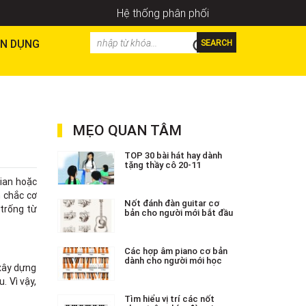
Hệ thống phân phối
N DỤNG
SEARCH
MẸO QUAN TÂM
TOP 30 bài hát hay dành
tặng thầy cô 20-11
gian hoặc
 chắc cơ
Nốt đánh đàn guitar cơ
 trống từ
bản cho người mới bắt đầu
Các hợp âm piano cơ bản
dành cho người mới học
 xây dựng
. Vì vậy,
Tìm hiểu vị trí các nốt