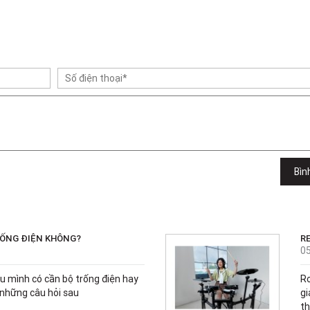
Bìn
RỐNG ĐIỆN KHÔNG?
R
0
u mình có cần bộ trống điện hay
Ro
 những câu hỏi sau
gi
th