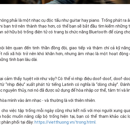
hông phải là một nhạc cụ độc tấu như guitar hay piano. Trống phát ra
khi bạn trở nên thành thạo hơn, có thể bạn sẽ bắt đầu tìm kiếm những 
ạn sở hữu bộ trống điện tử có trang bị chức năng Bluetooth để cùng chơ
hội liên quan đến tinh thần đồng đội, giao tiếp và thậm chí cả kỹ nă
 kết nối xã hội trở nên khó khăn hơn, nhưng âm nhạc là một hoạt động
ững tình bạn lâu dài.
 lại cảm thấy tuyệt vời như vậy? Có thể vì nhịp điệu doof-doof, doof-do
từ “nhịp điệu” xuất phát từ tiếng Latinh có nghĩa là “dòng chảy”. Đánh
c nguyên thủy, nơi nó đã được sử dụng để hòa nhập cơ thể, tâm trí và li
 hòa mình vào âm nhạc - và thường là với thiên nhiên.
cho việc tập trống mỗi ngày cũng như kết nối với mọi người xung qu
n hoặc muốn nâng cấp bộ trống hiện tại, bạn có thể tham khảo các lo
 phân phối tại đây:
https://vietthuong.vn/trong.html
.