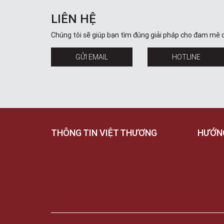
LIÊN HỆ
Chúng tôi sẽ giúp bạn tìm đúng giải pháp cho đam mê 
GỬI EMAIL
HOTLINE
THÔNG TIN VIỆT THƯƠNG
HƯỚN