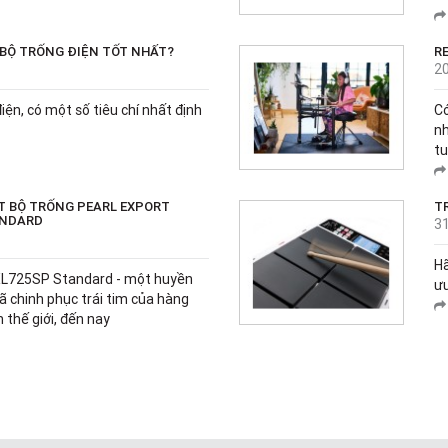
 BỘ TRỐNG ĐIỆN TỐT NHẤT?
R
2
iện, có một số tiêu chí nhất định
Có
nh
tu
ẬT BỘ TRỐNG PEARL EXPORT
T
ANDARD
3
H
EXL725SP Standard - một huyền
ưu
đã chinh phục trái tim của hàng
n thế giới, đến nay