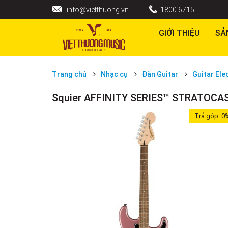
info@vietthuong.vn
1800 6715
GIỚI THIỆU
SẢ
Trang chủ
Nhạc cụ
Đàn Guitar
Guitar Ele
Squier AFFINITY SERIES™ STRATOC
Trả góp:
0