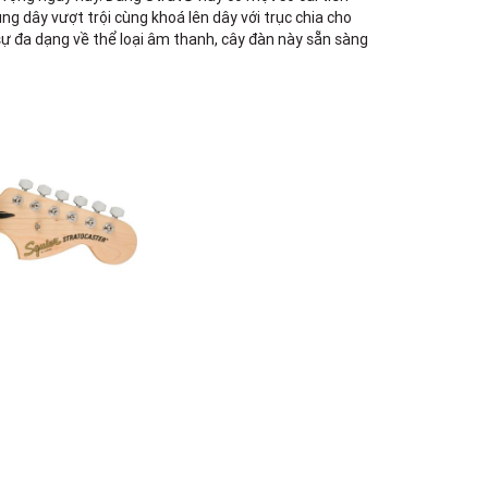
TPHCM, Quận Tân Phú, Hồ Chí Minh
g dây vượt trội cùng khoá lên dây với trục chia cho
Việt Thương Music - 12 Quốc
 sự đa dạng về thể loại âm thanh, cây đàn này sẵn sàng
Hương
Tầng G, Tòa nhà Thảo Điền Pearl, 12
Quốc Hương, Phường An Khánh,
TPHCM, Quận 2, Hồ Chí Minh
Việt Thương Music - Phường Gò
Vấp
11 Đường số 3, Khu dân cư Cityland
Park Hill, Phường Gò Vấp, TPHCM,
Quận Gò Vấp, Hồ Chí Minh
Việt Thương Music - Crescent Mall
6F-01 Tầng 6 Trung Tâm Thương Mại
Crescent Mall, 101 Tôn Dật Tiên,
Phường Tân Mỹ, TPHCM, Quận 7, Hồ
Chí Minh
Việt Thương Music - Thanh Khê
344 Nguyễn Văn Linh, Phường Thanh
Khê, Đà Nẵng, Thanh Khê, Đà Nẵng
Việt Thương Music - 369 Điện Biên
Phủ
369 Điện Biên Phủ, Phường Bàn Cờ,
TPHCM, Quận 3, Hồ Chí Minh
Việt Thương Music - 357 Cộng Hòa