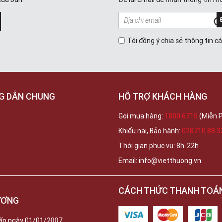
Tôi đồng ý chia sẻ thông tin c
G DẪN CHUNG
HỖ TRỢ KHÁCH HÀNG
Gọi mua hàng:
1800 6715
(Miễn P
Khiếu nại, Bảo hành:
028710 88 3
Thời gian phục vụ: 8h-22h
Email: info@vietthuong.vn
CÁCH THỨC THANH TOÁ
ƯƠNG
ấp ngày 01/01/2007