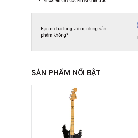
Khoá lên dây đúc kín và chia trục
Bạn có hài lòng với nội dung sản
phẩm không?
H
SẢN PHẨM NỔI BẬT