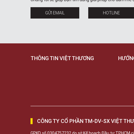
GỬI EMAIL
HOTLINE
THÔNG TIN VIỆT THƯƠNG
HƯỚN
CÔNG TY CỔ PHẦN TM-DV-SX VIỆT TH
GPKD số 0304757232 do sở Kế hoạch Đầu tư TPHCM c