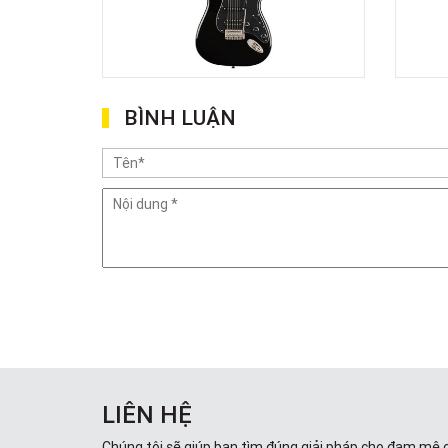
BÌNH LUẬN
LIÊN HỆ
Chúng tôi sẽ giúp bạn tìm đúng giải pháp cho đam mê 