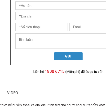
GỬI
1800 6715
Liên hệ
(Miễn phí) để được tư vấn
VIDEO
iết kế huyền thoại và giai điệu tinh túy cho người chơi guitar đầy khá