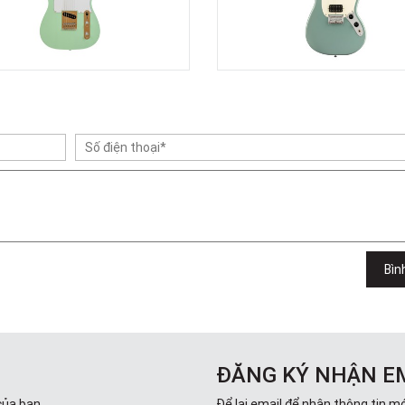
Bìn
ĐĂNG KÝ NHẬN E
của bạn.
Để lại email để nhận thông tin mớ