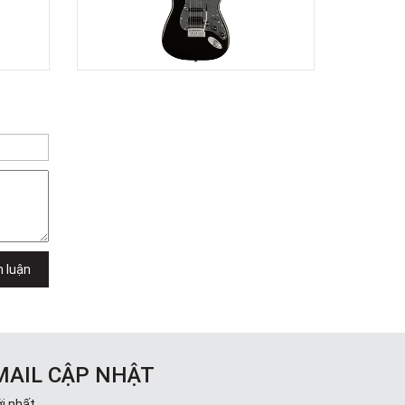
Lưu
49E Phan Đăng Lưu, Phường Bình
Thạnh, TPHCM, Quận Bình Thạnh, Hồ
Chí Minh
Việt Thương Music - 6F Ngô Thời
Nhiệm
6F Ngô Thời Nhiệm, Phường Xuân
Hòa, TPHCM, Quận 3, Hồ Chí Minh
Việt Thương Music - 94 Láng Hạ
Số 94 Láng Hạ, Phường Láng, Hà Nội,
Đống Đa, Hà Nội
h luận
MAIL CẬP NHẬT
i nhất.