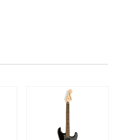
357 Cộng Hòa, Phường Tân Bình,
TPHCM, Quận Tân Bình, Hồ Chí Minh
Việt Thương Music - Vincom Lê Văn
Việt
Lô L3-05C, Tầng 3, Trung Tâm
Thương Mại Vincom Plaza, Số 50,
Đường Lê Văn Việt, Phường Tăng
Nhơn Phú, TPHCM, Quận 9, Hồ Chí
Minh
Việt Thương Music - 289 Vành Đai
Trong
289 Vành Đai Trong, Phường An Lạc,
TPHCM, Quận Bình Tân, Hồ Chí Minh
Việt Thương Music - 302 Cầu Giấy
Gian hàng G9-10 TTTM Discovery
Complex, số 302 Cầu Giấy, Phường
Cầu Giấy, Hà Nội , Cầu Giấy , Hà Nội
Việt Thương Music - 102Q An
Dương Vương
102Q Đường An Dương Vương,
Phường An Đông, TPHCM, Quận 5, Hồ
Chí Minh
Việt Thương Music - 49E Phan Đăng