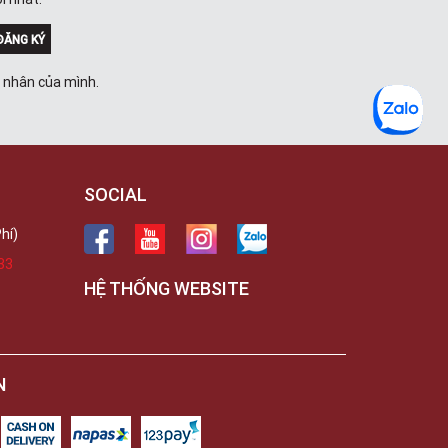
ĐĂNG KÝ
á nhân của mình.
SOCIAL
hí)
33
HỆ THỐNG WEBSITE
N