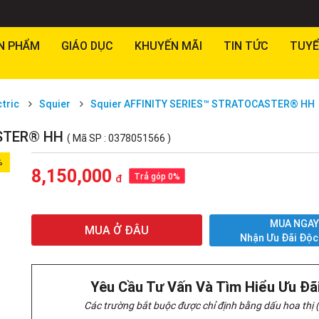
N PHẨM
GIÁO DỤC
KHUYẾN MÃI
TIN TỨC
TUYỂ
ctric
Squier
Squier AFFINITY SERIES™ STRATOCASTER® HH
ASTER® HH
( Mã SP : 0378051566 )
%
8,150,000
Trả góp 0%
đ
MUA NGA
MUA Ở ĐÂU
Nhận Ưu Đãi Độc
Yêu Cầu Tư Vấn Và Tìm Hiểu Ưu Đã
Các trường bắt buộc được chỉ định bằng dấu hoa thị (