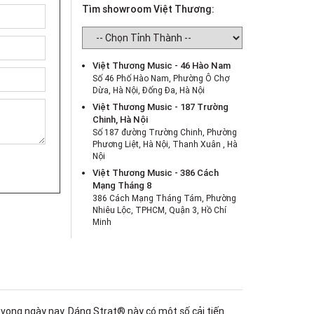
Tìm showroom Việt Thương:
Việt Thương Music - 46 Hào Nam
Số 46 Phố Hào Nam, Phường Ô Chợ
Dừa, Hà Nội, Đống Đa, Hà Nội
Việt Thương Music - 187 Trường
Chinh, Hà Nội
Số 187 đường Trường Chinh, Phường
Phương Liệt, Hà Nội, Thanh Xuân , Hà
Nội
Việt Thương Music - 386 Cách
Mạng Tháng 8
386 Cách Mạng Tháng Tám, Phường
Nhiêu Lộc, TPHCM, Quận 3, Hồ Chí
Minh
Việt Thương Music - 180 Võ Thị Sáu
180B Võ Thị Sáu, Phường Xuân Hòa,
TPHCM, Quận 3, Hồ Chí Minh
Việt Thương Music - 442 Lũy Bán
Bích
442 Lũy Bán Bích, Phường Tân Phú,
t vọng ngày nay. Dáng Strat® này có một số cải tiến