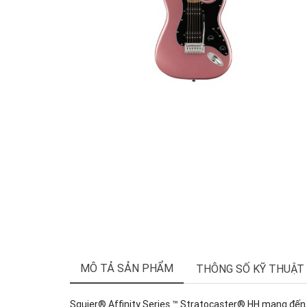
MÔ TẢ SẢN PHẨM
THÔNG SỐ KỸ THUẬT
Squier® Affinity Series ™ Stratocaster® HH mang đến th