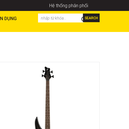
Hệ thống phân phối
N DỤNG
SEARCH