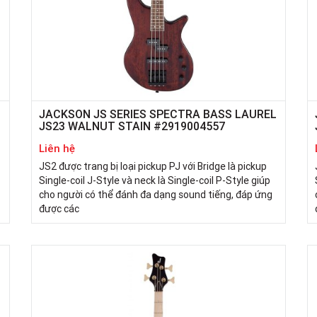
L
JACKSON JS SERIES SPECTRA BASS LAUREL
JS23 WALNUT STAIN #2919004557
Liên hệ
JS2 được trang bị loại pickup PJ với Bridge là pickup
Single-coil J-Style và neck là Single-coil P-Style giúp
cho người có thể đánh đa dạng sound tiếng, đáp ứng
được các