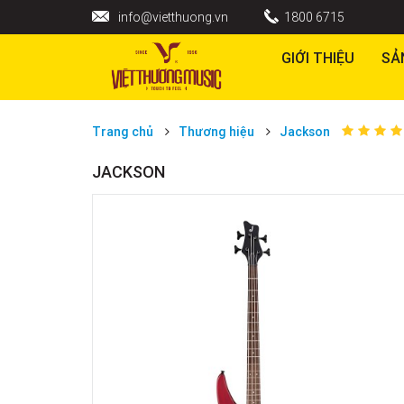
info@vietthuong.vn
1800 6715
GIỚI THIỆU
SẢ
Trang chủ
Thương hiệu
Jackson
JACKSON