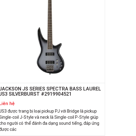
JACKSON JS SERIES SPECTRA BASS LAUREL
JS3 SILVERBURST #2919904521
Liên hệ
JS3 được trang bị loại pickup PJ với Bridge là pickup
Single-coil J-Style và neck là Single-coil P-Style giúp
cho người có thể đánh đa dạng sound tiếng, đáp ứng
được các