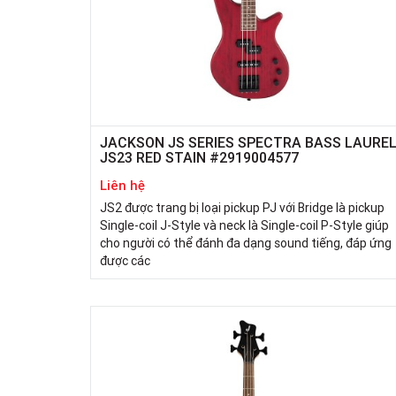
JACKSON JS SERIES SPECTRA BASS LAURE
JS23 RED STAIN #2919004577
Liên hệ
JS2 được trang bị loại pickup PJ với Bridge là pickup
Single-coil J-Style và neck là Single-coil P-Style giúp
cho người có thể đánh đa dạng sound tiếng, đáp ứng
được các