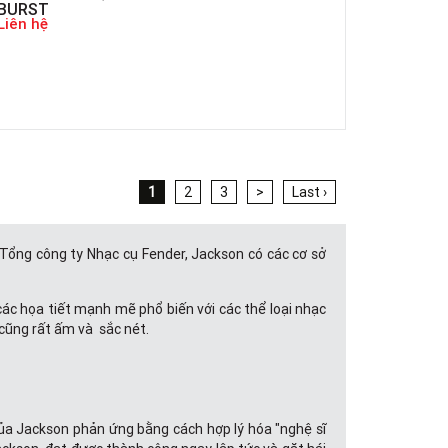
BURST
Liên hệ
1
2
3
>
Last ›
 Tổng công ty Nhạc cụ Fender, Jackson có các cơ sở
 các họa tiết mạnh mẽ phổ biến với các thể loại nhạc
cũng rất ấm và sắc nét.
 của Jackson phản ứng bằng cách hợp lý hóa "nghệ sĩ