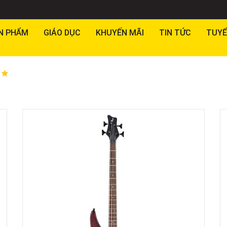
N PHẨM
GIÁO DỤC
KHUYẾN MÃI
TIN TỨC
TUYỂ