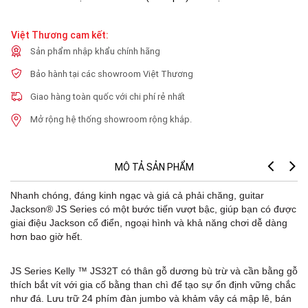
Việt Thương cam kết:
Sản phẩm nhập khẩu chính hãng
Bảo hành tại các showroom Việt Thương
Giao hàng toàn quốc với chi phí rẻ nhất
Mở rộng hệ thống showroom rộng khắp.
MÔ TẢ SẢN PHẨM
Nhanh chóng, đáng kinh ngạc và giá cả phải chăng, guitar
Jackson® JS Series có một bước tiến vượt bậc, giúp bạn có được
giai điệu Jackson cổ điển, ngoại hình và khả năng chơi dễ dàng
hơn bao giờ hết.
JS Series Kelly ™ JS32T có thân gỗ dương bù trừ và cần bằng gỗ
thích bắt vít với gia cố bằng than chì để tạo sự ổn định vững chắc
như đá. Lưu trữ 24 phím đàn jumbo và khảm vây cá mập lê, bán