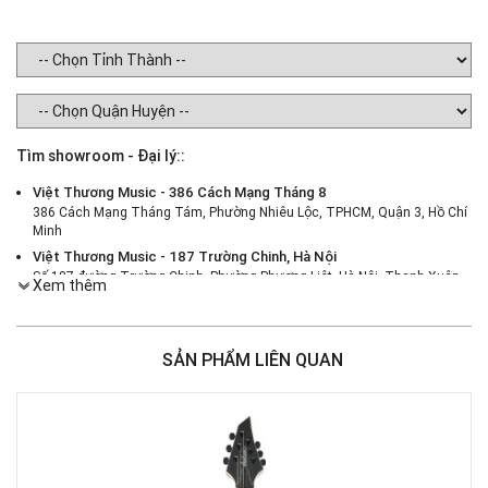
Tìm showroom - Đại lý::
Việt Thương Music - 386 Cách Mạng Tháng 8
386 Cách Mạng Tháng Tám, Phường Nhiêu Lộc, TPHCM, Quận 3, Hồ Chí
Minh
Việt Thương Music - 187 Trường Chinh, Hà Nội
Số 187 đường Trường Chinh, Phường Phương Liệt, Hà Nội, Thanh Xuân ,
Xem thêm
Hà Nội
Việt Thương Music - 46 Hào Nam
Số 46 Phố Hào Nam, Phường Ô Chợ Dừa, Hà Nội, Đống Đa, Hà Nội
SẢN PHẨM LIÊN QUAN
Việt Thương Music - Crescent Mall
6F-01 Tầng 6 Trung Tâm Thương Mại Crescent Mall, 101 Tôn Dật Tiên,
Phường Tân Mỹ, TPHCM, Quận 7, Hồ Chí Minh
Việt Thương Music - 180 Võ Thị Sáu
180B Võ Thị Sáu, Phường Xuân Hòa, TPHCM, Quận 3, Hồ Chí Minh
Việt Thương Music - 369 Điện Biên Phủ