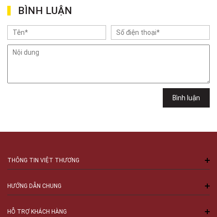
Việt Thương Music - 6F Ngô Thời Nhiệm
BÌNH LUẬN
6F Ngô Thời Nhiệm, Phường Xuân Hòa, TPHCM, Quận 3, Hồ Chí Minh
Việt Thương Music - 302 Cầu Giấy
Gian hàng G9-10 TTTM Discovery Complex, số 302 Cầu Giấy, Phường
Cầu Giấy, Hà Nội , Cầu Giấy , Hà Nội
Việt Thương Music - 289 Vành Đai Trong
289 Vành Đai Trong, Phường An Lạc, TPHCM, Quận Bình Tân, Hồ Chí
Minh
Việt Thương Music - 94 Láng Hạ
Số 94 Láng Hạ, Phường Láng, Hà Nội, Đống Đa, Hà Nội
Bình luận
THÔNG TIN VIỆT THƯƠNG
HƯỚNG DẪN CHUNG
HỖ TRỢ KHÁCH HÀNG