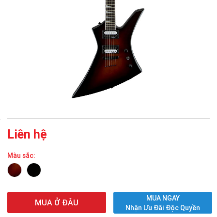
Liên hệ
Màu sắc:
MUA NGAY
MUA Ở ĐÂU
Nhận Ưu Đãi Độc Quyền