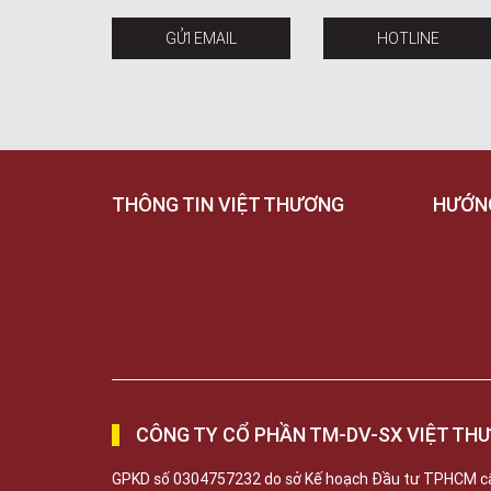
GỬI EMAIL
HOTLINE
THÔNG TIN VIỆT THƯƠNG
HƯỚN
CÔNG TY CỔ PHẦN TM-DV-SX VIỆT TH
GPKD số 0304757232 do sở Kế hoạch Đầu tư TPHCM c