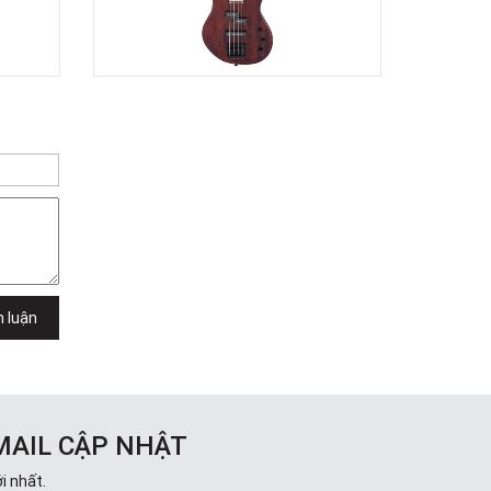
Lưu
49E Phan Đăng Lưu, Phường Bình
Thạnh, TPHCM, Quận Bình Thạnh, Hồ
Chí Minh
Việt Thương Music - 6F Ngô Thời
Nhiệm
6F Ngô Thời Nhiệm, Phường Xuân
Hòa, TPHCM, Quận 3, Hồ Chí Minh
Việt Thương Music - 94 Láng Hạ
Số 94 Láng Hạ, Phường Láng, Hà Nội,
Đống Đa, Hà Nội
h luận
MAIL CẬP NHẬT
i nhất.