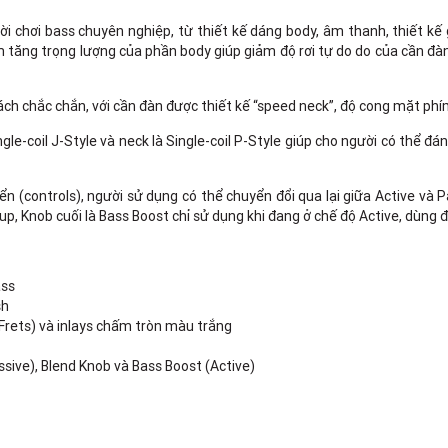
 chơi bass chuyên nghiệp, từ thiết kế dáng body, âm thanh, thiết kế g
 tăng trọng lượng của phần body giúp giảm độ rơi tự do do của cần đà
ch chắc chắn, với cần đàn được thiết kế “speed neck”, độ cong mặt phím
ingle-coil J-Style và neck là Single-coil P-Style giúp cho người có thể 
iển (controls), người sử dụng có thể chuyển đổi qua lại giữa Active v
kup, Knob cuối là Bass Boost chỉ sử dụng khi đang ở chế độ Active, dùng
ass
sh
Frets) và inlays chấm tròn màu trắng
sive), Blend Knob và Bass Boost (Active)