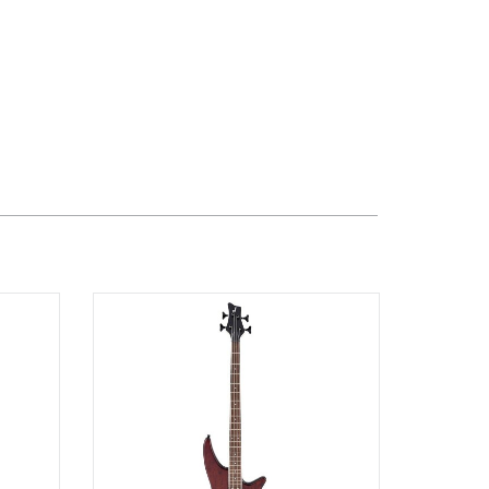
357 Cộng Hòa, Phường Tân Bình,
TPHCM, Quận Tân Bình, Hồ Chí Minh
Việt Thương Music - Vincom Lê Văn
Việt
Lô L3-05C, Tầng 3, Trung Tâm
Thương Mại Vincom Plaza, Số 50,
Đường Lê Văn Việt, Phường Tăng
Nhơn Phú, TPHCM, Quận 9, Hồ Chí
Minh
Việt Thương Music - 289 Vành Đai
Trong
289 Vành Đai Trong, Phường An Lạc,
TPHCM, Quận Bình Tân, Hồ Chí Minh
Việt Thương Music - 302 Cầu Giấy
Gian hàng G9-10 TTTM Discovery
Complex, số 302 Cầu Giấy, Phường
Cầu Giấy, Hà Nội , Cầu Giấy , Hà Nội
Việt Thương Music - 102Q An
Dương Vương
102Q Đường An Dương Vương,
Phường An Đông, TPHCM, Quận 5, Hồ
Chí Minh
Việt Thương Music - 49E Phan Đăng