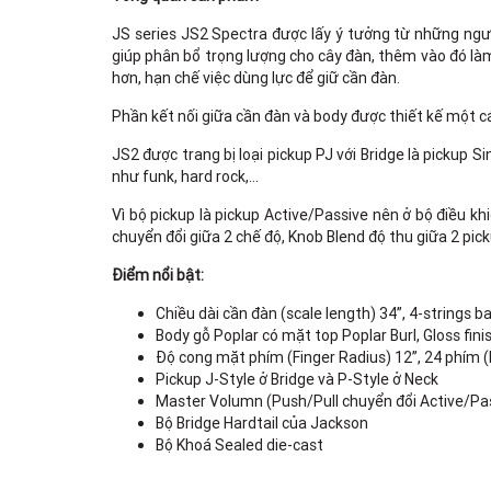
JS series JS2 Spectra được lấy ý tưởng từ những người
giúp phân bổ trọng lượng cho cây đàn, thêm vào đó làm
hơn, hạn chế việc dùng lực để giữ cần đàn.
Phần kết nối giữa cần đàn và body được thiết kế một cá
JS2 được trang bị loại pickup PJ với Bridge là pickup S
như funk, hard rock,…
Vì bộ pickup là pickup Active/Passive nên ở bộ điều kh
chuyển đổi giữa 2 chế độ, Knob Blend độ thu giữa 2 pic
Điểm nổi bật:
Chiều dài cần đàn (scale length) 34”, 4-strings b
Body gỗ Poplar có mặt top Poplar Burl, Gloss fini
Độ cong mặt phím (Finger Radius) 12”, 24 phím (
Pickup J-Style ở Bridge và P-Style ở Neck
Master Volumn (Push/Pull chuyển đổi Active/Pas
Bộ Bridge Hardtail của Jackson
Bộ Khoá Sealed die-cast