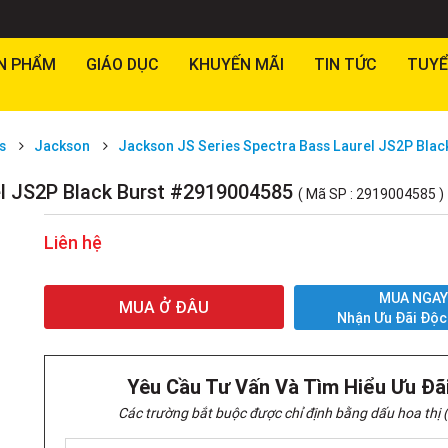
N PHẨM
GIÁO DỤC
KHUYẾN MÃI
TIN TỨC
TUYỂ
s
Jackson
Jackson JS Series Spectra Bass Laurel JS2P Bla
el JS2P Black Burst #2919004585
( Mã SP : 2919004585 )
Liên hệ
MUA NGA
MUA Ở ĐÂU
Nhận Ưu Đãi Độc
Yêu Cầu Tư Vấn Và Tìm Hiểu Ưu Đã
Các trường bắt buộc được chỉ định bằng dấu hoa thị (