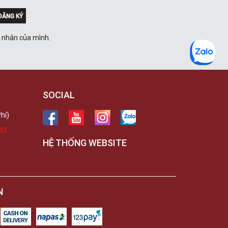
ĐĂNG KÝ
á nhân của mình.
SOCIAL
hí)
33
HỆ THỐNG WEBSITE
N