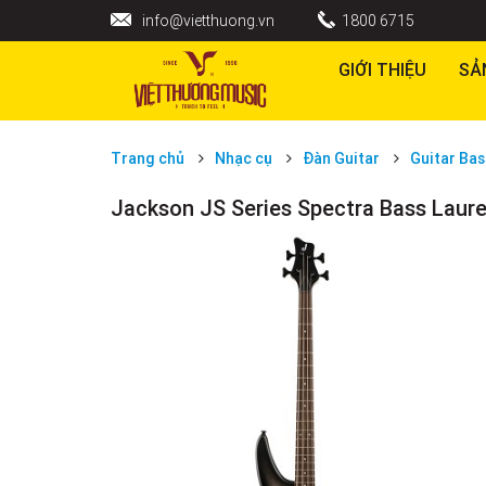
info@vietthuong.vn
1800 6715
GIỚI THIỆU
SẢ
Trang chủ
Nhạc cụ
Đàn Guitar
Guitar Bas
Jackson JS Series Spectra Bass Laur