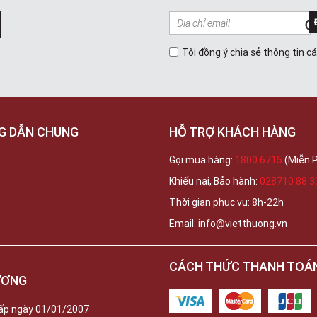
Tôi đồng ý chia sẻ thông tin c
G DẪN CHUNG
HỖ TRỢ KHÁCH HÀNG
Gọi mua hàng:
1800 6715
(Miễn P
Khiếu nại, Bảo hành:
028710 88 3
Thời gian phục vụ: 8h-22h
Email: info@vietthuong.vn
CÁCH THỨC THANH TOÁ
ƯƠNG
ấp ngày 01/01/2007