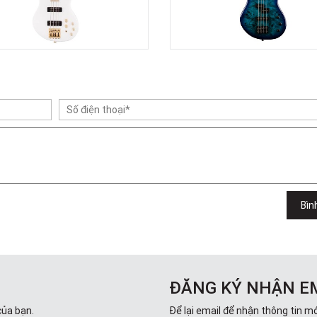
Bìn
ĐĂNG KÝ NHẬN E
của bạn.
Để lại email để nhận thông tin mớ