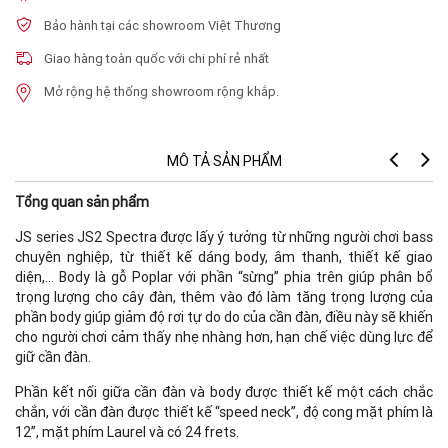
Bảo hành tại các showroom Việt Thương
Giao hàng toàn quốc với chi phí rẻ nhất
Mở rộng hệ thống showroom rộng khắp.
MÔ TẢ SẢN PHẨM
Tổng quan sản phẩm
Th
JS series JS2 Spectra được lấy ý tưởng từ những người chơi bass
chuyên nghiệp, từ thiết kế dáng body, âm thanh, thiết kế giao
diện,… Body là gỗ Poplar với phần “sừng” phia trên giúp phân bổ
trọng lượng cho cây đàn, thêm vào đó làm tăng trọng lượng của
phần body giúp giảm độ rơi tự do do của cần đàn, điều này sẽ khiến
F
cho người chơi cảm thấy nhẹ nhàng hơn, hạn chế việc dùng lực để
giữ cần đàn.
Phần kết nối giữa cần đàn và body được thiết kế một cách chắc
chắn, với cần đàn được thiết kế “speed neck”, độ cong mặt phím là
12”, mặt phím Laurel và có 24 frets.