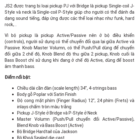
JS2 được trang bị loại pickup PJ với Bridge là pickup Single-coil J-
Style và neck là Single-coil P-Style giúp cho người có thể đánh đa
dạng sound tiếng, đáp ứng được các thể loại nhạc như funk, hard
rock,…
Vì bộ pickup là pickup Active/Passive nên ở bộ điều khiển
(controls), người sử dụng có thể chuyển đổi qua lại giữa Active và
Passive. Knob Master Volumn, có thể Push/Pull dùng để chuyển
đổi giữa 2 chế độ, Knob Blend độ thu giữa 2 pickup, Knob cuối là
Bass Boost chỉ sử dụng khi đang ở chế độ Active, dùng để boost
âm thanh bass.
Điểm nổi bật:
Chiều dài cần đàn (scale length) 34”, 4-strings bass
Body gỗ Poplar với Satin Finish
Độ cong mặt phím (Finger Radius) 12”, 24 phím (Frets) và
inlays chấm tròn màu trắng
Pickup J-Style ở Bridge và P-Style ở Neck
Master Volumn (Push/Pull chuyển đổi Active/Passive),
Blend Knob và Bass Boost (Active)
Bộ Bridge Hardtail của Jackson
Bộ Khoá Sealed die-cast