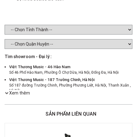
Tìm showroom - Đại lý::
Việt Thương Music - 46 Hào Nam
Số 46 Phố Hào Nam, Phường Ô Chợ Dừa, Hà Nội, Đống Đa, Hà Nội
Việt Thương Music - 187 Trường Chinh, Hà Nội
Số 187 đường Trường Chinh, Phường Phương Liệt, Hà Nội, Thanh Xuân ,
Hà Nội
Xem thêm
Việt Thương Music - 386 Cách Mạng Tháng 8
386 Cách Mạng Tháng Tám, Phường Nhiêu Lộc, TPHCM, Quận 3, Hồ Chí
Minh
SẢN PHẨM LIÊN QUAN
Việt Thương Music - 180 Võ Thị Sáu
180B Võ Thị Sáu, Phường Xuân Hòa, TPHCM, Quận 3, Hồ Chí Minh
Việt Thương Music - 442 Lũy Bán Bích
442 Lũy Bán Bích, Phường Tân Phú, TPHCM, Quận Tân Phú, Hồ Chí Minh