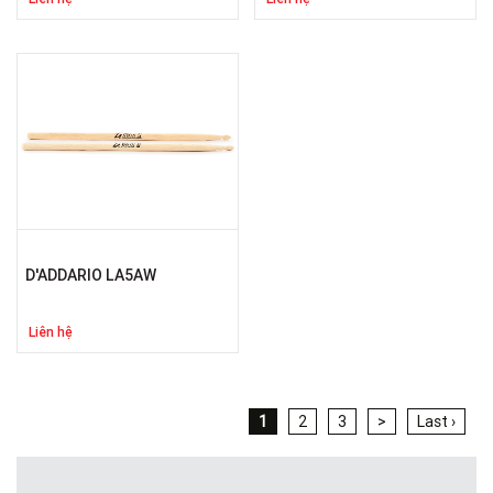
D'ADDARIO LA5AW
Liên hệ
1
2
3
>
Last ›