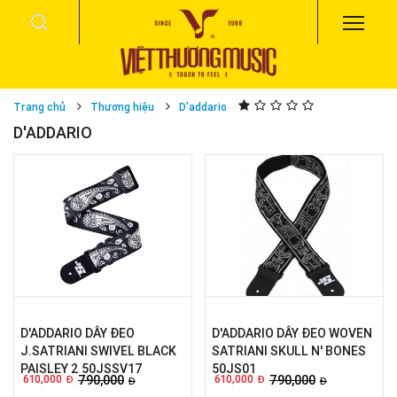
Trang chủ
Thương hiệu
D'addario
D'ADDARIO
D'ADDARIO DÂY ĐEO
D'ADDARIO DÂY ĐEO WOVEN
J.SATRIANI SWIVEL BLACK
SATRIANI SKULL N' BONES
PAISLEY 2 50JSSV17
50JS01
610,000
790,000
610,000
790,000
Đ
Đ
Đ
Đ