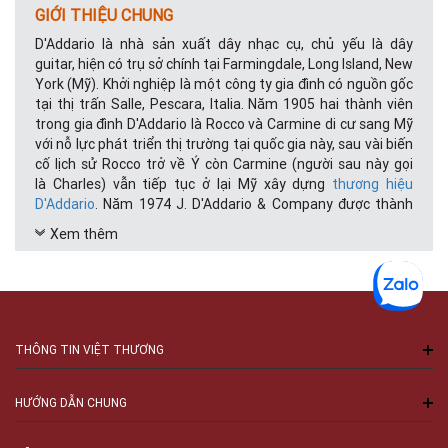
GIỚI THIỆU CHUNG
D'Addario là nhà sản xuất dây nhạc cụ, chủ yếu là dây
guitar, hiện có trụ sở chính tại Farmingdale, Long Island, New
York (Mỹ). Khởi nghiệp là một công ty gia đình có nguồn gốc
tại thị trấn Salle, Pescara, Italia. Năm 1905 hai thành viên
trong gia đình D'Addario là Rocco và Carmine di cư sang Mỹ
với nỗ lực phát triển thị trường tại quốc gia này, sau vài biến
cố lịch sử Rocco trở về Ý còn Carmine (người sau này gọi
là Charles) vẫn tiếp tục ở lại Mỹ xây dựng
thương hiệu
D'Addario
. Năm 1974 J. D'Addario & Company được thành
lập, ngày càng hoàn thiện và lớn mạnh như hiện nay.
Xem thêm
D'Addario là một tập đoàn lớn & danh tiếng, họ không chỉ
sản xuất dây nhạc cụ mang thương hiệu của mình mà còn là
nhà sản xuất phụ kiện guitar cho nhiều tập đoàn nhạc cụ
khác, như Planet Waves (chuyên cáp guitar, máy lên dây,
dây đeo guitar, picks và các phụ kiện khác), Evans
THÔNG TIN VIỆT THƯƠNG
Drumheads (chuyên mặt trống)...
SẢN PHẨM CHÍNH CỦA THƯƠNG HIỆU D’ADDRIO
HƯỚNG DẪN CHUNG
Dây đàn