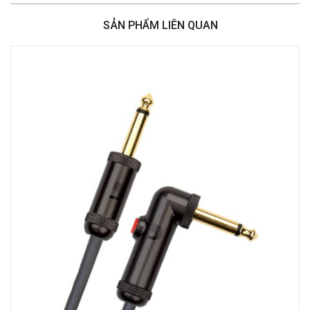
386 Cách Mạng Tháng Tám, Phường Nhiêu Lộc, TPHCM, Quận 3, Hồ Chí
Minh
SẢN PHẨM LIÊN QUAN
Việt Thương Music - 369 Điện Biên Phủ
369 Điện Biên Phủ, Phường Bàn Cờ, TPHCM, Quận 3, Hồ Chí Minh
Việt Thương Music - 180 Võ Thị Sáu
180B Võ Thị Sáu, Phường Xuân Hòa, TPHCM, Quận 3, Hồ Chí Minh
Việt Thương Music - Crescent Mall
6F-01 Tầng 6 Trung Tâm Thương Mại Crescent Mall, 101 Tôn Dật Tiên,
Phường Tân Mỹ, TPHCM, Quận 7, Hồ Chí Minh
Việt Thương Music - 49E Phan Đăng Lưu
49E Phan Đăng Lưu, Phường Bình Thạnh, TPHCM, Quận Bình Thạnh, Hồ
Chí Minh
Việt Thương Music - Phường Gò Vấp
11 Đường số 3, Khu dân cư Cityland Park Hill, Phường Gò Vấp, TPHCM,
Quận Gò Vấp, Hồ Chí Minh
Việt Thương Music - 442 Lũy Bán Bích
442 Lũy Bán Bích, Phường Tân Phú, TPHCM, Quận Tân Phú, Hồ Chí Minh
Việt Thương Music - 12 Quốc Hương
Tầng G, Tòa nhà Thảo Điền Pearl, 12 Quốc Hương, Phường An Khánh,
TPHCM, Quận 2, Hồ Chí Minh
Việt Thương Music - 357 Cộng Hòa
357 Cộng Hòa, Phường Tân Bình, TPHCM, Quận Tân Bình, Hồ Chí Minh
Việt Thương Music - 6F Ngô Thời Nhiệm