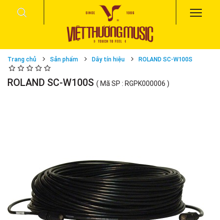
Trang chủ
Sản phẩm
Dây tín hiệu
ROLAND SC-W100S
ROLAND SC-W100S
( Mã SP : RGPK000006 )