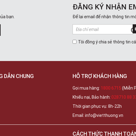
ĐĂNG KÝ NHẬN E
của bạn.
Để lại email để nhận thông tin mớ
Tôi đồng ý chia sẻ thông tin c
G DẪN CHUNG
HỖ TRỢ KHÁCH HÀNG
Gọi mua hàng:
1800 6715
(Miễn P
Khiếu nại, Bảo hành:
028710 88 3
Thời gian phục vụ: 8h-22h
Email: info@vietthuong.vn
CÁCH THỨC THANH TOÁ