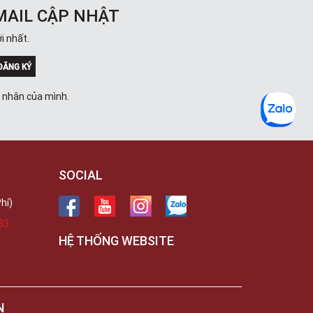
MAIL CẬP NHẬT
i nhất.
ĐĂNG KÝ
á nhân của mình.
SOCIAL
hí)
33
HỆ THỐNG WEBSITE
N