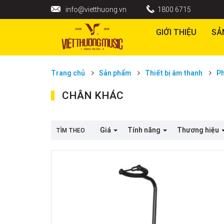
info@vietthuong.vn
1800 6715
GIỚI THIỆU
SẢ
Trang chủ
Sản phẩm
Thiết bị âm thanh
Ph
CHÂN KHÁC
Giá
Tính năng
Thương hiệu
TÌM THEO