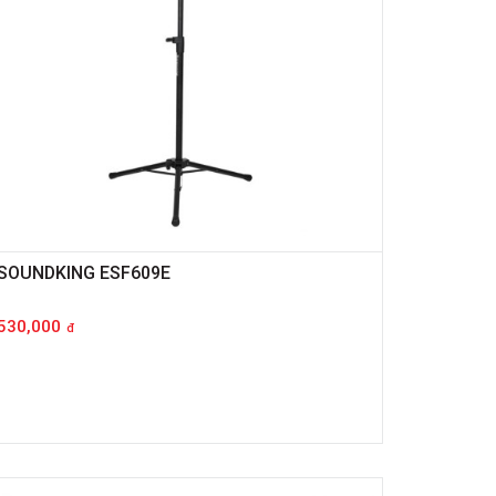
SOUNDKING ESF609E
530,000
đ