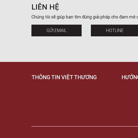
LIÊN HỆ
Chúng tôi sẽ giúp bạn tìm đúng giải pháp cho đam mê 
GỬI EMAIL
HOTLINE
THÔNG TIN VIỆT THƯƠNG
HƯỚN