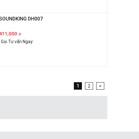
SOUNDKING DH007
411,000
đ
Gọi Tư vấn Ngay:
1
2
>