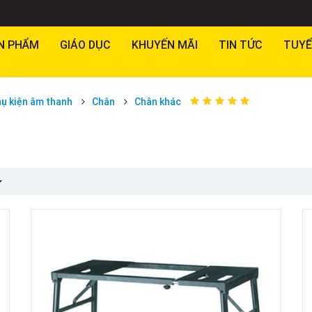
N PHẨM
GIÁO DỤC
KHUYẾN MÃI
TIN TỨC
TUYỂ
ụ kiện âm thanh
Chân
Chân khác