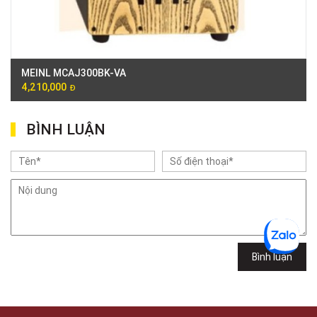
MEINL MCAJ300BK-VA
4,210,000
Đ
BÌNH LUẬN
Bình luận