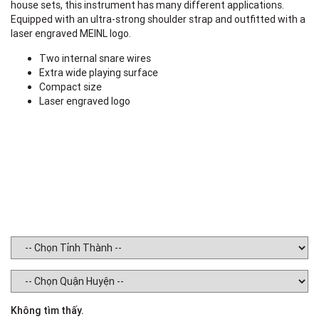
house sets, this instrument has many different applications.
W
Equipped with an ultra-strong shoulder strap and outfitted with a
laser engraved MEINL logo.
Two internal snare wires
H
Extra wide playing surface
Compact size
Laser engraved logo
D
C
Không tìm thấy.