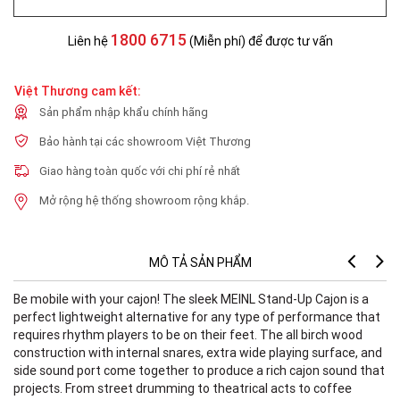
1800 6715
Liên hệ
(Miễn phí) để được tư vấn
Việt Thương cam kết:
Sản phẩm nhập khẩu chính hãng
Bảo hành tại các showroom Việt Thương
Giao hàng toàn quốc với chi phí rẻ nhất
Mở rộng hệ thống showroom rộng khắp.
MÔ TẢ SẢN PHẨM
Be mobile with your cajon! The sleek MEINL Stand-Up Cajon is a
M
perfect lightweight alternative for any type of performance that
requires rhythm players to be on their feet. The all birch wood
construction with internal snares, extra wide playing surface, and
I
side sound port come together to produce a rich cajon sound that
projects. From street drumming to theatrical acts to coffee