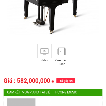
4
Video
Xem thêm
4 ảnh
Giá : 582,000,000
Trả góp 0%
Đ
CAM KẾT MUA PIANO TẠI VIỆT THƯƠNG MUSIC