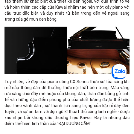
tạo thêm sự khác biệt của thiết kế bên ngoài, với quá trình tô vẽ
và hoàn thiện cao cấp của Kawai nhằm tạo nên một cây piano với
cấu trúc đặc biệt và duy nhất từ bên trong đến vẻ ngoài sang
trọng của gỗ mun đen bóng.
Tuy nhiên, vẻ đẹp của piano dòng GX Series thực sự tỏa sáng khi
mở nắp thùng đàn để thưởng thức nội thất bên trong. Màu vàng
rực sáng chói đầy mê hoặc của khung đàn, thân đàn bằng gỗ tinh
tế và những đặc điểm phong phú của chất lượng được thể hiện
dọc theo vành đàn , sự thanh lịch sang trọng của lớp nỉ dày đen
tuyền, và sự an tâm với đội ngũ kĩ thuật thủ công lành nghề - được
xác nhận bởi khung dấu thương hiệu Kawai. Đây là những đặc
điểm thể hiện tinh thần của 'ĐẠI DƯƠNG CẦM'.