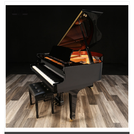
Phường Tân Mỹ, TPHCM, Quận 7, Hồ Chí Minh
Việt Thương Music - 180 Võ Thị Sáu
180B Võ Thị Sáu, Phường Xuân Hòa, TPHCM, Quận 3, Hồ Chí Minh
Việt Thương Music - 369 Điện Biên Phủ
369 Điện Biên Phủ, Phường Bàn Cờ, TPHCM, Quận 3, Hồ Chí Minh
Việt Thương Music - 102Q An Dương Vương
102Q Đường An Dương Vương, Phường An Đông, TPHCM, Quận 5, Hồ Chí
Minh
Việt Thương Music - 49E Phan Đăng Lưu
49E Phan Đăng Lưu, Phường Bình Thạnh, TPHCM, Quận Bình Thạnh, Hồ
Chí Minh
Việt Thương Music - Phường Gò Vấp
11 Đường số 3, Khu dân cư Cityland Park Hill, Phường Gò Vấp, TPHCM,
Quận Gò Vấp, Hồ Chí Minh
Việt Thương Music - 12 Quốc Hương
Tầng G, Tòa nhà Thảo Điền Pearl, 12 Quốc Hương, Phường An Khánh,
TPHCM, Quận 2, Hồ Chí Minh
Việt Thương Music - 442 Lũy Bán Bích
442 Lũy Bán Bích, Phường Tân Phú, TPHCM, Quận Tân Phú, Hồ Chí Minh
Việt Thương Music - Thanh Khê
344 Nguyễn Văn Linh, Phường Thanh Khê, Đà Nẵng, Thanh Khê, Đà Nẵng
Việt Thương Music - 357 Cộng Hòa