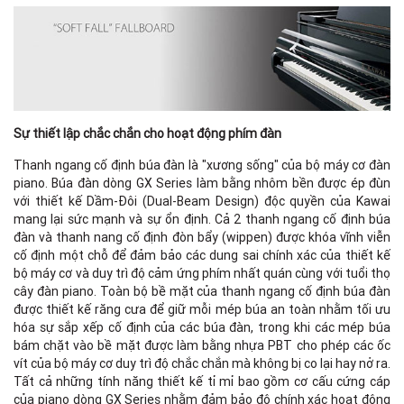
Sự thiết lập chắc chắn cho hoạt động phím đàn
Thanh ngang cố định búa đàn là "xương sống" của bộ máy cơ đàn
piano. Búa đàn dòng GX Series làm bằng nhôm bền được ép đùn
với thiết kế Dầm-Đôi (Dual-Beam Design) độc quyền của Kawai
mang lại sức mạnh và sự ổn định. Cả 2 thanh ngang cố định búa
đàn và thanh nang cố định đòn bẩy (wippen) được khóa vĩnh viễn
cố định một chỗ để đảm bảo các dung sai chính xác của thiết kế
bộ máy cơ và duy trì độ cảm ứng phím nhất quán cùng với tuổi thọ
cây đàn piano. Toàn bộ bề mặt của thanh ngang cố định búa đàn
được thiết kế răng cưa để giữ mỗi mép búa an toàn nhằm tối ưu
hóa sự sắp xếp cố định của các búa đàn, trong khi các mép búa
bám chặt vào bề mặt được làm bằng nhựa PBT cho phép các ốc
vít của bộ máy cơ duy trì độ chắc chắn mà không bị co lại hay nở ra.
Tất cả những tính năng thiết kế tỉ mỉ bao gồm cơ cấu cứng cáp
của piano dòng GX Series nhằm đảm bảo độ chính xác hoạt động