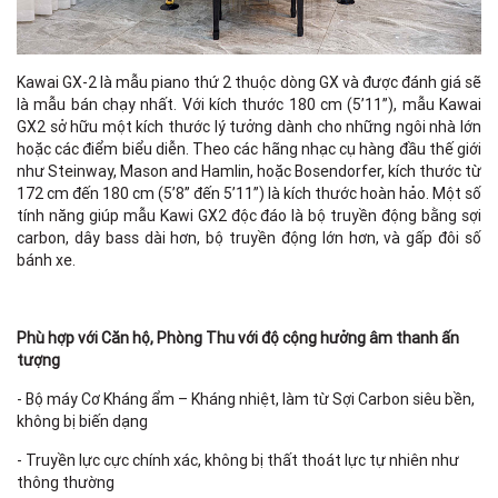
S
Kawai GX-2 là mẫu piano thứ 2 thuộc dòng GX và được đánh giá sẽ
là mẫu bán chạy nhất. Với kích thước 180 cm (5’11”), mẫu Kawai
GX2 sở hữu một kích thước lý tưởng dành cho những ngôi nhà lớn
hoặc các điểm biểu diễn. Theo các hãng nhạc cụ hàng đầu thế giới
Ex
như Steinway, Mason and Hamlin, hoặc Bosendorfer, kích thước từ
de
172 cm đến 180 cm (5’8” đến 5’11”) là kích thước hoàn hảo. Một số
tính năng giúp mẫu Kawi GX2 độc đáo là bộ truyền động bằng sợi
carbon, dây bass dài hơn, bộ truyền động lớn hơn, và gấp đôi số
bánh xe.
Mu
Phù hợp với Căn hộ, Phòng Thu với độ cộng hưởng âm thanh ấn
tượng
L
- Bộ máy Cơ Kháng ẩm – Kháng nhiệt, làm từ Sợi Carbon siêu bền,
không bị biến dạng
- Truyền lực cực chính xác, không bị thất thoát lực tự nhiên như
thông thường
Ot