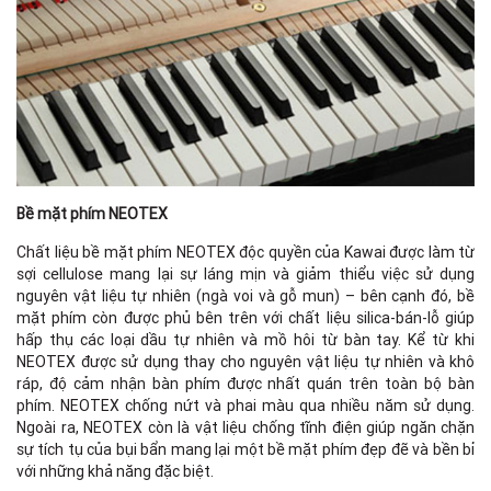
Bề mặt phím NEOTEX
Chất liệu bề mặt phím NEOTEX độc quyền của Kawai được làm từ
sợi cellulose mang lại sự láng mịn và giảm thiểu việc sử dụng
nguyên vật liệu tự nhiên (ngà voi và gỗ mun) – bên cạnh đó, bề
mặt phím còn được phủ bên trên với chất liệu silica-bán-lỗ giúp
hấp thụ các loại dầu tự nhiên và mồ hôi từ bàn tay. Kể từ khi
NEOTEX được sử dụng thay cho nguyên vật liệu tự nhiên và khô
ráp, độ cảm nhận bàn phím được nhất quán trên toàn bộ bàn
phím. NEOTEX chống nứt và phai màu qua nhiều năm sử dụng.
Ngoài ra, NEOTEX còn là vật liệu chống tĩnh điện giúp ngăn chặn
sự tích tụ của bụi bẩn mang lại một bề mặt phím đẹp đẽ và bền bỉ
với những khả năng đặc biệt.