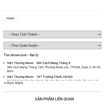
PIANO
Tìm showroom - Đại lý::
Việt Thương Music - 386 Cách Mạng Tháng 8
386 Cách Mạng Tháng Tám, Phường Nhiêu Lộc, TPHCM, Quận 3, Hồ Chí
Minh
Việt Thương Music - 187 Trường Chinh, Hà Nội
Số 187 đường Trường Chinh, Phường Phương Liệt, Hà Nội, Thanh Xuân ,
Xem thêm
Hà Nội
Việt Thương Music - 46 Hào Nam
Số 46 Phố Hào Nam, Phường Ô Chợ Dừa, Hà Nội, Đống Đa, Hà Nội
SẢN PHẨM LIÊN QUAN
Việt Thương Music - Crescent Mall
6F-01 Tầng 6 Trung Tâm Thương Mại Crescent Mall, 101 Tôn Dật Tiên,