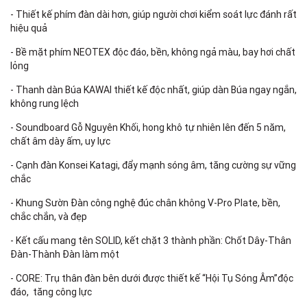
- Thiết kế phím đàn dài hơn, giúp người chơi kiểm soát lực đánh rất
hiệu quả
- Bề mặt phím NEOTEX độc đáo, bền, không ngả màu, bay hơi chất
lỏng
- Thanh dàn Búa KAWAI thiết kế độc nhất, giúp dàn Búa ngay ngắn,
không rung lệch
- Soundboard Gỗ Nguyên Khối, hong khô tự nhiên lên đến 5 năm,
chất âm dày ấm, uy lực
- Cạnh đàn Konsei Katagi, đẩy mạnh sóng âm, tăng cường sự vững
chắc
- Khung Sườn Đàn công nghệ đúc chân không V-Pro Plate, bền,
chắc chắn, và đẹp
- Kết cấu mang tên SOLID, kết chặt 3 thành phần: Chốt Dây-Thân
Đàn-Thành Đàn làm một
- CORE: Trụ thân đàn bên dưới được thiết kế “Hội Tụ Sóng Âm”độc
đáo, tăng công lực