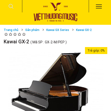
Trang chủ
Sản phẩm
Kawai GX Series
Kawai GX-2
Kawai GX-2
( Mã SP : GX-2-M/PEP )
Trả góp:
0%