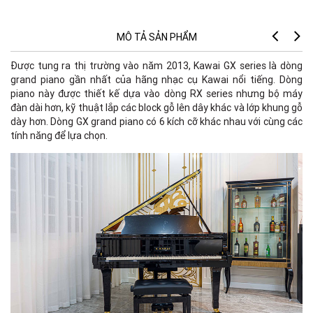
MÔ TẢ SẢN PHẨM
Được tung ra thị trường vào năm 2013, Kawai GX series là dòng
grand piano gần nhất của hãng nhạc cụ Kawai nổi tiếng. Dòng
piano này được thiết kế dựa vào dòng RX series nhưng bộ máy
đàn dài hơn, kỹ thuật lắp các block gỗ lên dây khác và lớp khung gỗ
Si
dày hơn. Dòng GX grand piano có 6 kích cỡ khác nhau với cùng các
tính năng để lựa chọn.
T