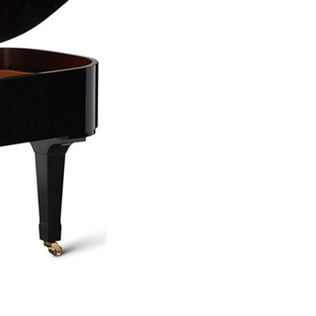
Việt Thương Music - 302 Cầu Giấy
Gian hàng G9-10 TTTM Discovery
Complex, số 302 Cầu Giấy, Phường
Cầu Giấy, Hà Nội , Cầu Giấy , Hà Nội
Việt Thương Music - 289 Vành Đai
Trong
289 Vành Đai Trong, Phường An Lạc,
TPHCM, Quận Bình Tân, Hồ Chí Minh
Việt Thương Music - 94 Láng Hạ
Số 94 Láng Hạ, Phường Láng, Hà Nội,
Đống Đa, Hà Nội