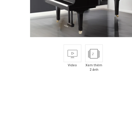
2
Video
Xem thêm
2 ảnh