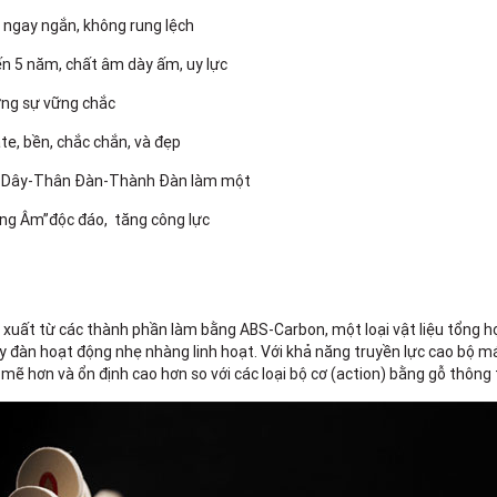
 ngay ngắn, không rung lệch
ến 5 năm, chất âm dày ấm, uy lực
ờng sự vững chắc
e, bền, chắc chắn, và đẹp
hốt Dây-Thân Đàn-Thành Đàn làm một
óng Âm”độc đáo, tăng công lực
 xuất từ các thành phần làm bằng ABS-Carbon, một loại vật liệu tổng 
đàn hoạt động nhẹ nhàng linh hoạt. Với khả năng truyền lực cao bộ má
ẽ hơn và ổn định cao hơn so với các loại bộ cơ (action) bằng gỗ thông