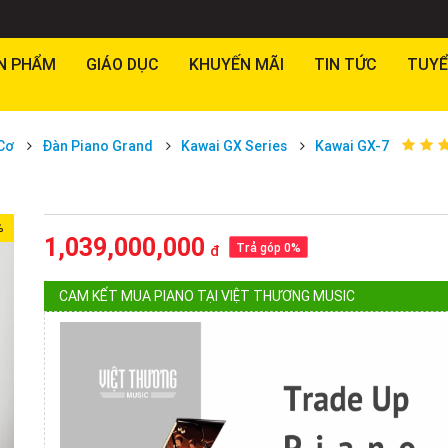
N PHẨM
GIÁO DỤC
KHUYẾN MÃI
TIN TỨC
TUYỂ
Cơ
Đàn Piano Grand
Kawai GX Series
Kawai GX-7
%
1,039,000,000
Trả góp 0%
đ
CAM KẾT MUA PIANO TẠI VIỆT THƯƠNG MUSIC