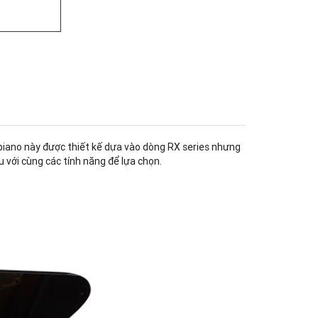
Quốc Hương, Phường An Khánh,
TPHCM, Quận 2, Hồ Chí Minh
Việt Thương Music - 442 Lũy Bán
Bích
442 Lũy Bán Bích, Phường Tân Phú,
TPHCM, Quận Tân Phú, Hồ Chí Minh
Việt Thương Music - Thanh Khê
344 Nguyễn Văn Linh, Phường Thanh
Khê, Đà Nẵng, Thanh Khê, Đà Nẵng
Việt Thương Music - 357 Cộng Hòa
357 Cộng Hòa, Phường Tân Bình,
 piano này được thiết kế dựa vào dòng RX series nhưng
TPHCM, Quận Tân Bình, Hồ Chí Minh
u với cùng các tính năng để lựa chọn.
Việt Thương Music - Vincom Lê Văn
Việt
Lô L3-05C, Tầng 3, Trung Tâm
Thương Mại Vincom Plaza, Số 50,
Đường Lê Văn Việt, Phường Tăng
Nhơn Phú, TPHCM, Quận 9, Hồ Chí
Minh
Việt Thương Music - 6F Ngô Thời
Nhiệm
6F Ngô Thời Nhiệm, Phường Xuân
Hòa, TPHCM, Quận 3, Hồ Chí Minh