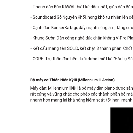
- Thanh dàn Búa KAWAI thiết kế độc nhất, giúp dàn Búa
- Soundboard Gỗ Nguyên Khối, hong khô tự nhiên lên đ
- Cạnh đàn Konsei Katagi, đẩy mạnh sóng âm, tăng cư
- Khung Sườn Đàn công nghệ đúc chân không V-Pro Plat
- Kết cấu mang tên SOLID, kết chặt 3 thành phần: C
- CORE: Trụ thân đàn bên dưới được thiết kế “Hội Tụ S
Bộ máy cơ Thiên Niên Kỷ III (Millennium III Action)
Máy đàn: Millennium III® là bộ máy đàn piano được sản
rất cứng và vững chắc cho phép các thành phần bộ máy 
nhanh hơn mang lại khả năng kiểm soát tốt hơn, mạnh m