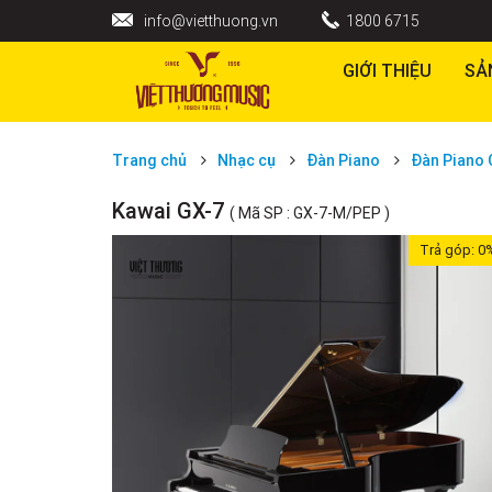
info@vietthuong.vn
1800 6715
GIỚI THIỆU
SẢ
Trang chủ
Nhạc cụ
Đàn Piano
Đàn Piano 
Kawai GX-7
( Mã SP : GX-7-M/PEP )
Trả góp:
0