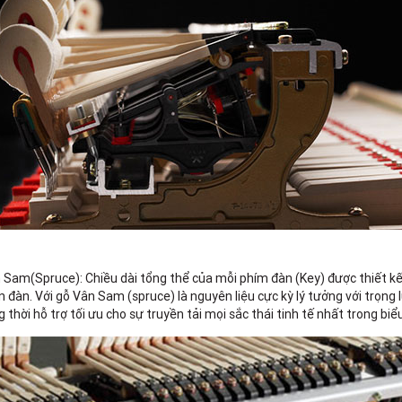
n Sam(Spruce): Chiều dài tổng thể của mỗi phím đàn (Key) được thiết k
đàn. Với gỗ Vân Sam (spruce) là nguyên liệu cực kỳ lý tưởng với trọng 
hời hỗ trợ tối ưu cho sự truyền tải mọi sắc thái tinh tế nhất trong biểu