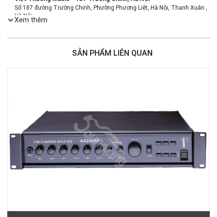
Số 187 đường Trường Chinh, Phường Phương Liệt, Hà Nội, Thanh Xuân ,
Hà Nội
Xem thêm
Việt Thương Music - 386 Cách Mạng Tháng 8
386 Cách Mạng Tháng Tám, Phường Nhiêu Lộc, TPHCM, Quận 3, Hồ Chí
Minh
SẢN PHẨM LIÊN QUAN
Việt Thương Music - 369 Điện Biên Phủ
369 Điện Biên Phủ, Phường Bàn Cờ, TPHCM, Quận 3, Hồ Chí Minh
Việt Thương Music - 180 Võ Thị Sáu
180B Võ Thị Sáu, Phường Xuân Hòa, TPHCM, Quận 3, Hồ Chí Minh
Việt Thương Music - Crescent Mall
6F-01 Tầng 6 Trung Tâm Thương Mại Crescent Mall, 101 Tôn Dật Tiên,
Phường Tân Mỹ, TPHCM, Quận 7, Hồ Chí Minh
Việt Thương Music - 49E Phan Đăng Lưu
49E Phan Đăng Lưu, Phường Bình Thạnh, TPHCM, Quận Bình Thạnh, Hồ
Chí Minh
Việt Thương Music - Phường Gò Vấp
11 Đường số 3, Khu dân cư Cityland Park Hill, Phường Gò Vấp, TPHCM,
Quận Gò Vấp, Hồ Chí Minh
Việt Thương Music - 442 Lũy Bán Bích
442 Lũy Bán Bích, Phường Tân Phú, TPHCM, Quận Tân Phú, Hồ Chí Minh
Việt Thương Music - 12 Quốc Hương
Tầng G, Tòa nhà Thảo Điền Pearl, 12 Quốc Hương, Phường An Khánh,