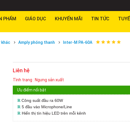
N PHẨM
GIÁO DỤC
KHUYẾN MÃI
TIN TỨC
TUYỂ
 khác
Amply phóng thanh
Inter-M PA-60A
Liên hệ
Tình trạng : Ngưng sản xuất
Ưu điểm nổi bật
R
Công suất đầu ra 60W
R
5 đầu vào Microphone/Line
R
Hiển thị tín hiệu LED trên mỗi kênh