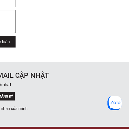
h luận
MAIL CẬP NHẬT
i nhất.
ĐĂNG KÝ
á nhân của mình.