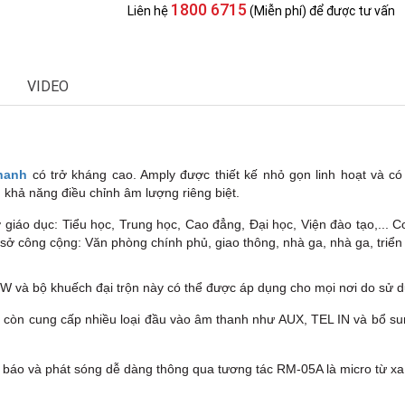
1800 6715
Liên hệ
(Miễn phí) để được tư vấn
VIDEO
hanh
có trở kháng cao. Amply được thiết kế nhỏ gọn linh hoạt và có
 khả năng điều chỉnh âm lượng riêng biệt.
 giáo dục: Tiểu học, Trung học, Cao đẳng, Đại học, Viện đào tạo,...
 sở công cộng: Văn phòng chính phủ, giao thông, nhà ga, nhà ga, triển 
 và bộ khuếch đại trộn này có thể được áp dụng cho mọi nơi do sử d
 còn cung cấp nhiều loại đầu vào âm thanh như AUX, TEL IN và bổ s
ng báo và phát sóng dễ dàng thông qua tương tác RM-05A là micro từ x