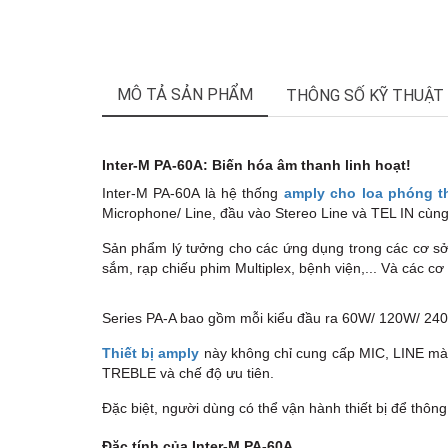
MÔ TẢ SẢN PHẨM
THÔNG SỐ KỸ THUẬT
Inter-M PA-60A: Biến hóa âm thanh linh hoạt!
Inter-M PA-60A là hệ thống
amply cho loa phóng t
Microphone/ Line, đầu vào Stereo Line và TEL IN cùng
Sản phẩm lý tưởng cho các ứng dụng trong các cơ sở
sắm, rạp chiếu phim Multiplex, bệnh viện,... Và các cơ
Series PA-A bao gồm mỗi kiểu đầu ra 60W/ 120W/ 240W
Thiết bị amply
này không chỉ cung cấp MIC, LINE mà
TREBLE và chế độ ưu tiên.
Đặc biệt, người dùng có thể vận hành thiết bị để thô
Đặc tính của
Inter-M PA-60A