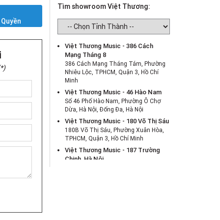
Tìm showroom Việt Thương:
Y
 Quyền
Việt Thương Music - 386 Cách
i
Mạng Tháng 8
386 Cách Mạng Tháng Tám, Phường
*)
Nhiêu Lộc, TPHCM, Quận 3, Hồ Chí
Minh
Việt Thương Music - 46 Hào Nam
Số 46 Phố Hào Nam, Phường Ô Chợ
Dừa, Hà Nội, Đống Đa, Hà Nội
Việt Thương Music - 180 Võ Thị Sáu
180B Võ Thị Sáu, Phường Xuân Hòa,
TPHCM, Quận 3, Hồ Chí Minh
Việt Thương Music - 187 Trường
Chinh, Hà Nội
Số 187 đường Trường Chinh, Phường
Phương Liệt, Hà Nội, Thanh Xuân , Hà
Nội
Việt Thương Music - Crescent Mall
6F-01 Tầng 6 Trung Tâm Thương Mại
Crescent Mall, 101 Tôn Dật Tiên,