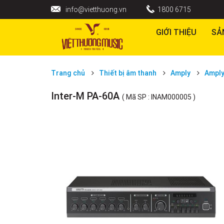
info@vietthuong.vn
1800 6715
GIỚI THIỆU
SẢ
Trang chủ
Thiết bị âm thanh
Amply
Amply
Inter-M PA-60A
( Mã SP : INAM000005 )