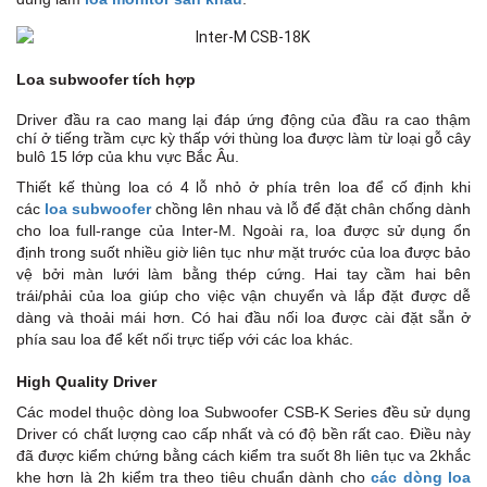
Loa subwoofer tích hợp
Driver đầu ra cao mang lại đáp ứng động của đầu ra cao thậm
chí ở tiếng trầm cực kỳ thấp với thùng loa được làm từ loại gỗ cây
bulô 15 lớp của khu vực Bắc Âu.
Thiết kế thùng loa có 4 lỗ nhỏ ở phía trên loa để cố định khi
các
loa subwoofer
chồng lên nhau và lỗ để đặt chân chống dành
cho loa full-range của Inter-M. Ngoài ra, loa được sử dụng ổn
định trong suốt nhiều giờ liên tục như mặt trước của loa được bảo
vệ bởi màn lưới làm bằng thép cứng. Hai tay cầm hai bên
trái/phải của loa giúp cho việc vận chuyển và lắp đặt được dễ
dàng và thoải mái hơn. Có hai đầu nối loa được cài đặt sẵn ở
phía sau loa để kết nối trực tiếp với các loa khác.
High Quality Driver
Các model thuộc dòng loa Subwoofer CSB-K Series đều sử dụng
Driver có chất lượng cao cấp nhất và có độ bền rất cao. Điều này
đã được kiểm chứng bằng cách kiểm tra suốt 8h liên tục va 2khắc
khe hơn là 2h kiểm tra theo tiêu chuẩn dành cho
các dòng loa