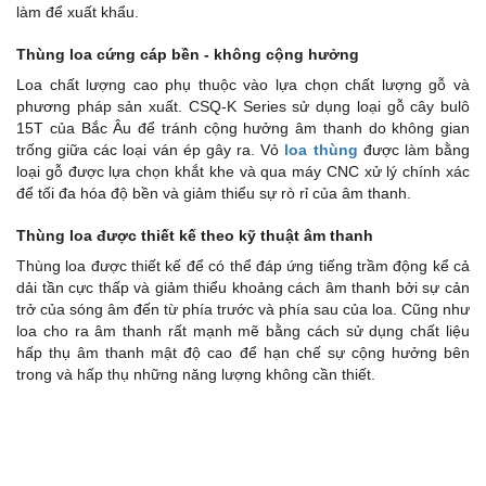
làm để xuất khẩu.
Thùng loa cứng cáp bền - không cộng hưởng
Loa chất lượng cao phụ thuộc vào lựa chọn chất lượng gỗ và
phương pháp sản xuất. CSQ-K Series sử dụng loại gỗ cây bulô
P
15T của Bắc Âu để tránh cộng hưởng âm thanh do không gian
trống giữa các loại ván ép gây ra. Vỏ
loa thùng
được làm bằng
L
loại gỗ được lựa chọn khắt khe và qua máy CNC xử lý chính xác
để tối đa hóa độ bền và giảm thiểu sự rò rỉ của âm thanh.
Thùng loa được thiết kế theo kỹ thuật âm thanh
Thùng loa được thiết kế để có thể đáp ứng tiếng trầm động kể cả
G
dải tần cực thấp và giảm thiểu khoảng cách âm thanh bởi sự cản
trở của sóng âm đến từ phía trước và phía sau của loa. Cũng như
loa cho ra âm thanh rất mạnh mẽ bằng cách sử dụng chất liệu
hấp thụ âm thanh mật độ cao để hạn chế sự cộng hưởng bên
trong và hấp thụ những năng lượng không cần thiết.
F