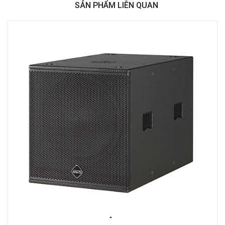
SẢN PHẨM LIÊN QUAN
Việt Thương Music - 369 Điện Biên Phủ
369 Điện Biên Phủ, Phường Bàn Cờ, TPHCM, Quận 3, Hồ Chí Minh
Việt Thương Music - 180 Võ Thị Sáu
180B Võ Thị Sáu, Phường Xuân Hòa, TPHCM, Quận 3, Hồ Chí Minh
Việt Thương Music - Crescent Mall
6F-01 Tầng 6 Trung Tâm Thương Mại Crescent Mall, 101 Tôn Dật Tiên,
Phường Tân Mỹ, TPHCM, Quận 7, Hồ Chí Minh
Việt Thương Music - 49E Phan Đăng Lưu
49E Phan Đăng Lưu, Phường Bình Thạnh, TPHCM, Quận Bình Thạnh, Hồ
Chí Minh
Việt Thương Music - Phường Gò Vấp
11 Đường số 3, Khu dân cư Cityland Park Hill, Phường Gò Vấp, TPHCM,
Quận Gò Vấp, Hồ Chí Minh
Việt Thương Music - 442 Lũy Bán Bích
442 Lũy Bán Bích, Phường Tân Phú, TPHCM, Quận Tân Phú, Hồ Chí Minh
Việt Thương Music - 12 Quốc Hương
Tầng G, Tòa nhà Thảo Điền Pearl, 12 Quốc Hương, Phường An Khánh,
TPHCM, Quận 2, Hồ Chí Minh
Việt Thương Music - 357 Cộng Hòa
357 Cộng Hòa, Phường Tân Bình, TPHCM, Quận Tân Bình, Hồ Chí Minh
Việt Thương Music - 6F Ngô Thời Nhiệm
6F Ngô Thời Nhiệm, Phường Xuân Hòa, TPHCM, Quận 3, Hồ Chí Minh