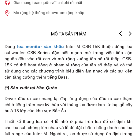
Giao hàng toàn quốc với chi phí rẻ nhất
Mở rộng hệ thống showroom rộng khắp.
MÔ TẢ SẢN PHẨM
Dòng
loa monitor sân khấu
Inter-M CSB-15K thuộc dòng loa
subwoofer CSB-Series
đặc biệt mạnh mẽ trong việc tiếp cận
nguồn đầu vào rất cao và mở rộng xuống tần số rất thấp. CSB-
15K có thể hoạt động ở phạm vi rộng của tần số thấp và có thể
sử dụng cho các chương trình biểu diễn âm nhạc và các sự kiện
cần tăng cường thêm tiếng Bass.
(*) Sản xuất tại Hàn Quốc
Driver đầu ra cao mang lại đáp ứng động của đầu ra cao thậm
chí ở tiếng trầm cực kỳ thấp với thùng loa được làm từ loại gỗ cây
bulô 15 lớp của khu vực Bắc Âu.
Thiết kế thùng loa có 4 lỗ nhỏ ở phía trên loa để cố định khi
các loa sub chồng lên nhau và lỗ để đặt chân chống dành cho loa
full-range của Inter-M. Ngoài ra, loa được sử dụng ổn định trong