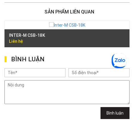
386 Cách Mạng Tháng Tám, Phường Nhiêu Lộc, TPHCM, Quận 3, Hồ Chí
Minh
SẢN PHẨM LIÊN QUAN
Việt Thương Music - 369 Điện Biên Phủ
369 Điện Biên Phủ, Phường Bàn Cờ, TPHCM, Quận 3, Hồ Chí Minh
Việt Thương Music - 180 Võ Thị Sáu
180B Võ Thị Sáu, Phường Xuân Hòa, TPHCM, Quận 3, Hồ Chí Minh
INTER-M CSB-18K
Việt Thương Music - Crescent Mall
Liên hệ
6F-01 Tầng 6 Trung Tâm Thương Mại Crescent Mall, 101 Tôn Dật Tiên,
Phường Tân Mỹ, TPHCM, Quận 7, Hồ Chí Minh
Việt Thương Music - 49E Phan Đăng Lưu
BÌNH LUẬN
49E Phan Đăng Lưu, Phường Bình Thạnh, TPHCM, Quận Bình Thạnh, Hồ
Chí Minh
Việt Thương Music - Phường Gò Vấp
11 Đường số 3, Khu dân cư Cityland Park Hill, Phường Gò Vấp, TPHCM,
Quận Gò Vấp, Hồ Chí Minh
Việt Thương Music - 442 Lũy Bán Bích
442 Lũy Bán Bích, Phường Tân Phú, TPHCM, Quận Tân Phú, Hồ Chí Minh
Việt Thương Music - 12 Quốc Hương
Tầng G, Tòa nhà Thảo Điền Pearl, 12 Quốc Hương, Phường An Khánh,
Bình luận
TPHCM, Quận 2, Hồ Chí Minh
Việt Thương Music - 357 Cộng Hòa
357 Cộng Hòa, Phường Tân Bình, TPHCM, Quận Tân Bình, Hồ Chí Minh