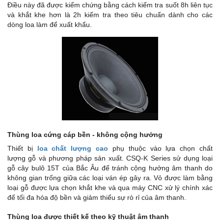
L
Điều này đã được kiểm chứng bằng cách kiểm tra suốt 8h liên tục
và khắt khe hơn là 2h kiểm tra theo tiêu chuẩn dành cho các
dòng loa làm để xuất khẩu.
G
F
Thùng loa cứng cáp bền - không cộng hưởng
Thiết bị
loa chất lượng cao
phụ thuộc vào lựa chọn chất
lượng gỗ và phương pháp sản xuất. CSQ-K Series sử dụng loại
gỗ cây bulô 15T của Bắc Âu để tránh cộng hưởng âm thanh do
không gian trống giữa các loại ván ép gây ra. Vỏ được làm bằng
loại gỗ được lựa chọn khắt khe và qua máy CNC xử lý chính xác
để tối đa hóa độ bền và giảm thiểu sự rò rỉ của âm thanh.
Thùng loa được thiết kế theo kỹ thuật âm thanh