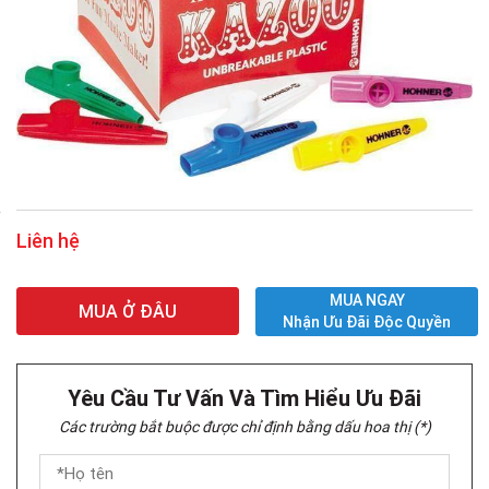
Liên hệ
MUA NGAY
MUA Ở ĐÂU
Nhận Ưu Đãi Độc Quyền
Yêu Cầu Tư Vấn Và Tìm Hiểu Ưu Đãi
Các trường bắt buộc được chỉ định bằng dấu hoa thị (*)