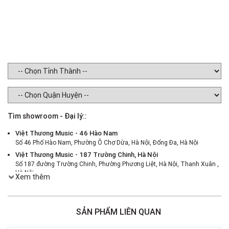
Tìm showroom - Đại lý::
Việt Thương Music - 46 Hào Nam
Số 46 Phố Hào Nam, Phường Ô Chợ Dừa, Hà Nội, Đống Đa, Hà Nội
Việt Thương Music - 187 Trường Chinh, Hà Nội
Số 187 đường Trường Chinh, Phường Phương Liệt, Hà Nội, Thanh Xuân ,
Hà Nội
Xem thêm
Việt Thương Music - 386 Cách Mạng Tháng 8
386 Cách Mạng Tháng Tám, Phường Nhiêu Lộc, TPHCM, Quận 3, Hồ Chí
Minh
SẢN PHẨM LIÊN QUAN
Việt Thương Music - 369 Điện Biên Phủ
369 Điện Biên Phủ, Phường Bàn Cờ, TPHCM, Quận 3, Hồ Chí Minh