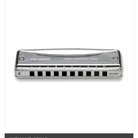
Việt Thương Music - 180 Võ Thị Sáu
180B Võ Thị Sáu, Phường Xuân Hòa, TPHCM, Quận 3, Hồ Chí Minh
Việt Thương Music - Crescent Mall
6F-01 Tầng 6 Trung Tâm Thương Mại Crescent Mall, 101 Tôn Dật Tiên,
Phường Tân Mỹ, TPHCM, Quận 7, Hồ Chí Minh
Việt Thương Music - 49E Phan Đăng Lưu
49E Phan Đăng Lưu, Phường Bình Thạnh, TPHCM, Quận Bình Thạnh, Hồ
Chí Minh
Việt Thương Music - Phường Gò Vấp
11 Đường số 3, Khu dân cư Cityland Park Hill, Phường Gò Vấp, TPHCM,
Quận Gò Vấp, Hồ Chí Minh
Việt Thương Music - 442 Lũy Bán Bích
442 Lũy Bán Bích, Phường Tân Phú, TPHCM, Quận Tân Phú, Hồ Chí Minh
Việt Thương Music - 12 Quốc Hương
Tầng G, Tòa nhà Thảo Điền Pearl, 12 Quốc Hương, Phường An Khánh,
TPHCM, Quận 2, Hồ Chí Minh
Việt Thương Music - 357 Cộng Hòa
357 Cộng Hòa, Phường Tân Bình, TPHCM, Quận Tân Bình, Hồ Chí Minh
Việt Thương Music - 6F Ngô Thời Nhiệm
6F Ngô Thời Nhiệm, Phường Xuân Hòa, TPHCM, Quận 3, Hồ Chí Minh
Việt Thương Music - Thanh Khê
344 Nguyễn Văn Linh, Phường Thanh Khê, Đà Nẵng, Thanh Khê, Đà Nẵng