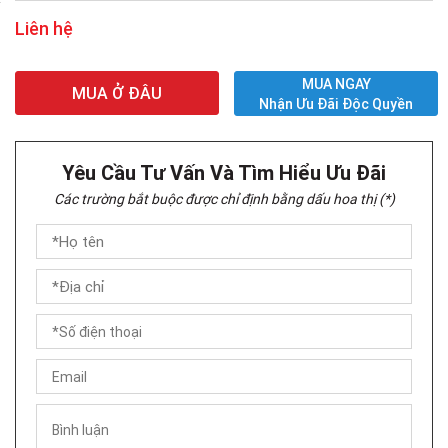
Liên hệ
MUA NGAY
MUA Ở ĐÂU
Nhận Ưu Đãi Độc Quyền
Yêu Cầu Tư Vấn Và Tìm Hiểu Ưu Đãi
Các trường bắt buộc được chỉ định bằng dấu hoa thị (*)