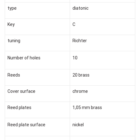
type
diatonic
Key
C
tuning
Richter
Number of holes
10
Reeds
20 brass
Cover surface
chrome
Reed plates
1,05 mm brass
Reed plate surface
nickel