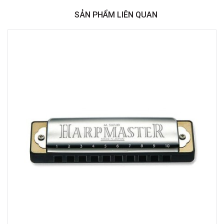
Minh
SẢN PHẨM LIÊN QUAN
Việt Thương Music - 369 Điện Biên Phủ
369 Điện Biên Phủ, Phường Bàn Cờ, TPHCM, Quận 3, Hồ Chí Minh
Việt Thương Music - 180 Võ Thị Sáu
180B Võ Thị Sáu, Phường Xuân Hòa, TPHCM, Quận 3, Hồ Chí Minh
Việt Thương Music - Crescent Mall
6F-01 Tầng 6 Trung Tâm Thương Mại Crescent Mall, 101 Tôn Dật Tiên,
Phường Tân Mỹ, TPHCM, Quận 7, Hồ Chí Minh
Việt Thương Music - 49E Phan Đăng Lưu
49E Phan Đăng Lưu, Phường Bình Thạnh, TPHCM, Quận Bình Thạnh, Hồ
Chí Minh
Việt Thương Music - Phường Gò Vấp
11 Đường số 3, Khu dân cư Cityland Park Hill, Phường Gò Vấp, TPHCM,
Quận Gò Vấp, Hồ Chí Minh
Việt Thương Music - 442 Lũy Bán Bích
442 Lũy Bán Bích, Phường Tân Phú, TPHCM, Quận Tân Phú, Hồ Chí Minh
Việt Thương Music - 12 Quốc Hương
Tầng G, Tòa nhà Thảo Điền Pearl, 12 Quốc Hương, Phường An Khánh,
TPHCM, Quận 2, Hồ Chí Minh
Việt Thương Music - 357 Cộng Hòa
357 Cộng Hòa, Phường Tân Bình, TPHCM, Quận Tân Bình, Hồ Chí Minh
Việt Thương Music - 6F Ngô Thời Nhiệm