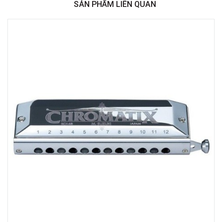
SẢN PHẨM LIÊN QUAN
Việt Thương Music - 369 Điện Biên Phủ
369 Điện Biên Phủ, Phường Bàn Cờ, TPHCM, Quận 3, Hồ Chí Minh
Việt Thương Music - 180 Võ Thị Sáu
180B Võ Thị Sáu, Phường Xuân Hòa, TPHCM, Quận 3, Hồ Chí Minh
Việt Thương Music - Crescent Mall
6F-01 Tầng 6 Trung Tâm Thương Mại Crescent Mall, 101 Tôn Dật Tiên,
Phường Tân Mỹ, TPHCM, Quận 7, Hồ Chí Minh
Việt Thương Music - 49E Phan Đăng Lưu
49E Phan Đăng Lưu, Phường Bình Thạnh, TPHCM, Quận Bình Thạnh, Hồ
Chí Minh
Việt Thương Music - Phường Gò Vấp
11 Đường số 3, Khu dân cư Cityland Park Hill, Phường Gò Vấp, TPHCM,
Quận Gò Vấp, Hồ Chí Minh
Việt Thương Music - 442 Lũy Bán Bích
442 Lũy Bán Bích, Phường Tân Phú, TPHCM, Quận Tân Phú, Hồ Chí Minh
Việt Thương Music - 12 Quốc Hương
Tầng G, Tòa nhà Thảo Điền Pearl, 12 Quốc Hương, Phường An Khánh,
TPHCM, Quận 2, Hồ Chí Minh
Việt Thương Music - 357 Cộng Hòa
357 Cộng Hòa, Phường Tân Bình, TPHCM, Quận Tân Bình, Hồ Chí Minh
Việt Thương Music - 6F Ngô Thời Nhiệm
6F Ngô Thời Nhiệm, Phường Xuân Hòa, TPHCM, Quận 3, Hồ Chí Minh