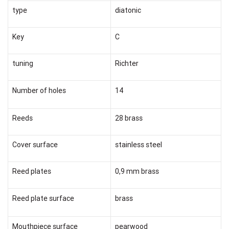
type
diatonic
Key
C
tuning
Richter
Number of holes
14
Reeds
28 brass
Cover surface
stainless steel
Reed plates
0,9 mm brass
Reed plate surface
brass
Mouthpiece surface
pearwood