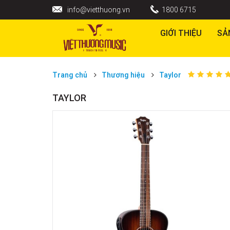
info@vietthuong.vn
1800 6715
GIỚI THIỆU
SẢ
Trang chủ
Thương hiệu
Taylor
TAYLOR