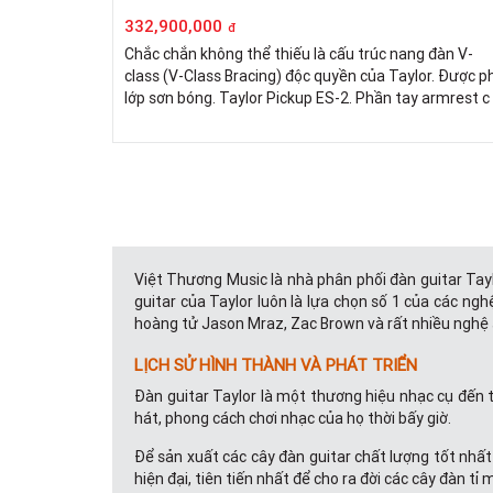
332,900,000
đ
Chắc chắn không thể thiếu là cấu trúc nang đàn V-
class (V-Class Bracing) độc quyền của Taylor. Được p
lớp sơn bóng. Taylor Pickup ES-2. Phần tay armrest c
Việt Thương Music là nhà phân phối đàn guitar Tayl
guitar của Taylor luôn là lựa chọn số 1 của các n
hoàng tử Jason Mraz, Zac Brown và rất nhiều nghệ
LỊCH SỬ HÌNH THÀNH VÀ PHÁT TRIỂN
Đàn guitar Taylor là một thương hiệu nhạc cụ đến t
hát, phong cách chơi nhạc của họ thời bấy giờ.
Để sản xuất các cây đàn guitar chất lượng tốt nhấ
hiện đại, tiên tiến nhất để cho ra đời các cây đàn tỉ 