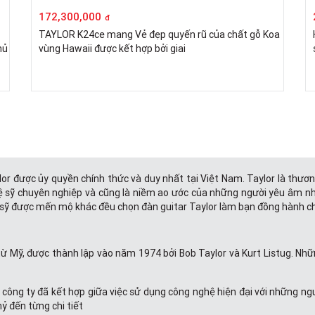
172,300,000
đ
TAYLOR K24ce mang Vẻ đẹp quyến rũ của chất gỗ Koa
hủ
vùng Hawaii được kết hợp bởi giai
or được ủy quyền chính thức và duy nhất tại Việt Nam. Taylor là thươn
ghệ sỹ chuyên nghiệp và cũng là niềm ao ước của những người yêu âm n
 sỹ được mến mộ khác đều chọn đàn guitar Taylor làm bạn đồng hành c
ừ Mỹ, được thành lập vào năm 1974 bởi Bob Taylor và Kurt Listug. Những 
t công ty đã kết hợp giữa việc sử dụng công nghệ hiện đại với những n
mỷ đến từng chi tiết