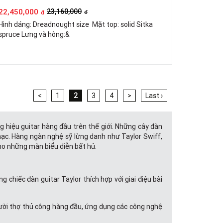
22,450,000
23,160,000
đ
đ
Hình dáng: Dreadnought size Mặt top: solid Sitka
spruce Lưng và hông:&
<
1
2
3
4
>
Last ›
g hiệu guitar hàng đầu trên thế giới. Những cây đàn
hạc. Hàng ngàn nghệ sỹ lừng danh như Taylor Swiff,
ho những màn biểu diễn bất hủ.
chiếc đàn guitar Taylor thích hợp với giai điệu bài
gười thợ thủ công hàng đầu, ứng dụng các công nghệ