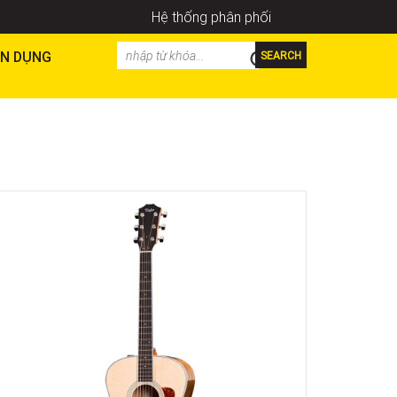
Hệ thống phân phối
N DỤNG
SEARCH