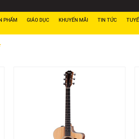
N PHẨM
GIÁO DỤC
KHUYẾN MÃI
TIN TỨC
TUYỂ