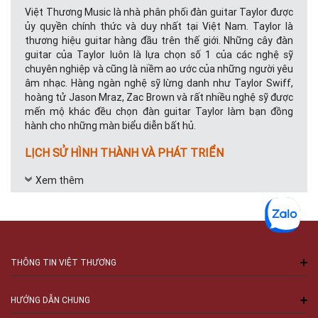
Việt Thương Music là nhà phân phối đàn guitar Taylor được
ủy quyền chính thức và duy nhất tại Việt Nam. Taylor là
thương hiệu guitar hàng đầu trên thế giới. Những cây đàn
guitar của Taylor luôn là lựa chọn số 1 của các nghệ sỹ
chuyên nghiệp và cũng là niềm ao ước của những người yêu
âm nhạc. Hàng ngàn nghệ sỹ lừng danh như Taylor Swiff,
hoàng tử Jason Mraz, Zac Brown và rất nhiều nghệ sỹ được
mến mộ khác đều chọn đàn guitar Taylor làm bạn đồng
hành cho những màn biểu diễn bất hủ.
LỊCH SỬ HÌNH THÀNH VÀ PHÁT TRIỂN
Đàn guitar Taylor là một thương hiệu nhạc cụ đến từ Mỹ,
Xem thêm
được thành lập vào năm 1974 bởi Bob Taylor và Kurt Listug.
Những chiếc đàn guitar Taylor thích hợp với giai điệu bài hát,
phong cách chơi nhạc của họ thời bấy giờ.
Để sản xuất các cây đàn guitar chất lượng tốt nhất công ty
đã kết hợp giữa việc sử dụng công nghệ hiện đại với những
THÔNG TIN VIỆT THƯƠNG
người thợ thủ công hàng đầu, ứng dụng các công nghệ hiện
đại, tiên tiến nhất để cho ra đời các cây đàn tỉ mỷ đến từng
chi tiết
HƯỚNG DẪN CHUNG