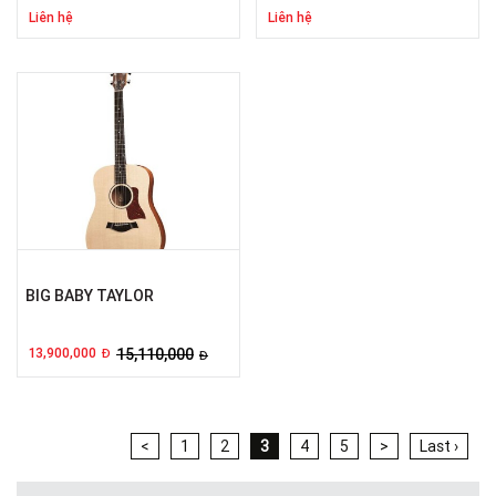
Liên hệ
Liên hệ
BIG BABY TAYLOR
13,900,000
15,110,000
Đ
Đ
<
1
2
3
4
5
>
Last ›