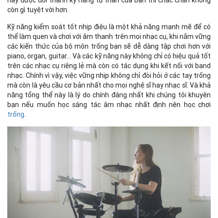
này được đổi thành kỹ năng tự thân của bạn thì chắc chắn không
còn gì tuyệt vời hơn.
Kỹ năng kiểm soát tốt nhịp điệu là một khả năng mạnh mẽ để có
thể làm quen và chơi với âm thanh trên mọi nhạc cụ, khi nắm vững
các kiến thức của bộ môn trống bạn sẽ dễ dàng tập chơi hơn với
piano, organ, guitar… Và các kỹ năng này không chỉ có hiệu quả tốt
trên các nhạc cụ riêng lẻ mà còn có tác dụng khi kết nối với band
nhạc. Chính vì vậy, việc vững nhịp không chỉ đòi hỏi ở các tay trống
mà còn là yêu cầu cơ bản nhất cho mọi nghệ sĩ hay nhạc sĩ. Và khả
năng tổng thể này là lý do chính đáng nhất khi chúng tôi khuyên
bạn nếu muốn học sáng tác âm nhạc nhất định nên học chơi
trống
.