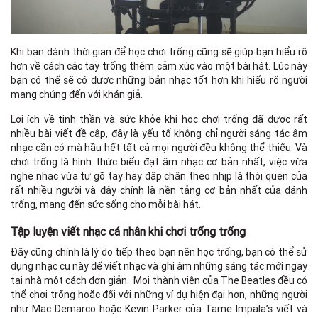
Khi bạn dành thời gian để học chơi trống cũng sẽ giúp bạn hiểu rõ
hơn về cách các tay trống thêm cảm xúc vào một bài hát. Lúc này
bạn có thể sẽ có được những bản nhạc tốt hơn khi hiểu rõ người
mang chúng đến với khán giả.
Lợi ích về tinh thần và sức khỏe khi học chơi trống đã được rất
nhiều bài viết đề cập, đây là yếu tố không chỉ người sáng tác âm
nhạc cần có mà hầu hết tất cả mọi người đều không thể thiếu. Và
chơi trống là hình thức biểu đạt âm nhạc cơ bản nhất, việc vừa
nghe nhạc vừa tự gõ tay hay đập chân theo nhịp là thói quen của
rất nhiều người và đây chính là nền tảng cơ bản nhất của đánh
trống, mang đến sức sống cho mỗi bài hát.
Tập luyện viết nhạc cá nhân khi chơi trống trống
Đây cũng chính là lý do tiếp theo bạn nên học trống, bạn có thể sử
dụng nhạc cụ này để viết nhạc và ghi âm những sáng tác mới ngay
tại nhà một cách đơn giản. Mọi thành viên của The Beatles đều có
thể chơi trống hoặc đối với những ví dụ hiện đại hơn, những người
như Mac Demarco hoặc Kevin Parker của Tame Impala’s viết và