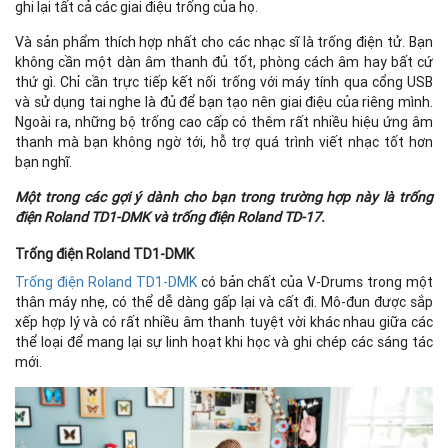
ghi lại tất cả các giai điệu trống của họ.
Và sản phẩm thích hợp nhất cho các nhạc sĩ là trống điện tử. Bạn
không cần một dàn âm thanh đủ tốt, phòng cách âm hay bất cứ
thứ gì. Chỉ cần trực tiếp kết nối trống với máy tính qua cổng USB
và sử dụng tai nghe là đủ để bạn tạo nên giai điệu của riêng mình.
Ngoài ra, những bộ trống cao cấp có thêm rất nhiều hiệu ứng âm
thanh mà bạn không ngờ tới, hỗ trợ quá trình viết nhạc tốt hơn
bạn nghĩ.
Một trong các gợi ý dành cho bạn trong trường hợp này là trống
điện Roland TD1-DMK và trống điện Roland TD-17.
Trống điện Roland TD1-DMK
Trống điện Roland TD1-DMK
có bản chất của V-Drums trong một
thân máy nhẹ, có thể dễ dàng gấp lại và cất đi. Mô-đun được sắp
xếp hợp lý và có rất nhiều âm thanh tuyệt vời khác nhau giữa các
thể loại để mang lại sự linh hoạt khi học và ghi chép các sáng tác
mới.