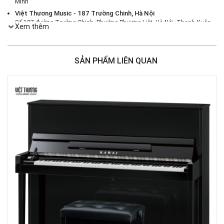
Minh
Việt Thương Music - 187 Trường Chinh, Hà Nội
Số 187 đường Trường Chinh, Phường Phương Liệt, Hà Nội, Thanh Xuân ,
Xem thêm
Hà Nội
Việt Thương Music - 46 Hào Nam
Số 46 Phố Hào Nam, Phường Ô Chợ Dừa, Hà Nội, Đống Đa, Hà Nội
SẢN PHẨM LIÊN QUAN
Việt Thương Music - Crescent Mall
6F-01 Tầng 6 Trung Tâm Thương Mại Crescent Mall, 101 Tôn Dật Tiên,
Phường Tân Mỹ, TPHCM, Quận 7, Hồ Chí Minh
Việt Thương Music - 180 Võ Thị Sáu
180B Võ Thị Sáu, Phường Xuân Hòa, TPHCM, Quận 3, Hồ Chí Minh
Việt Thương Music - 369 Điện Biên Phủ
369 Điện Biên Phủ, Phường Bàn Cờ, TPHCM, Quận 3, Hồ Chí Minh
Việt Thương Music - 102Q An Dương Vương
102Q Đường An Dương Vương, Phường An Đông, TPHCM, Quận 5, Hồ Chí
Minh
Việt Thương Music - 49E Phan Đăng Lưu
49E Phan Đăng Lưu, Phường Bình Thạnh, TPHCM, Quận Bình Thạnh, Hồ
Chí Minh
Việt Thương Music - Phường Gò Vấp
11 Đường số 3, Khu dân cư Cityland Park Hill, Phường Gò Vấp, TPHCM,
Quận Gò Vấp, Hồ Chí Minh
Việt Thương Music - 12 Quốc Hương