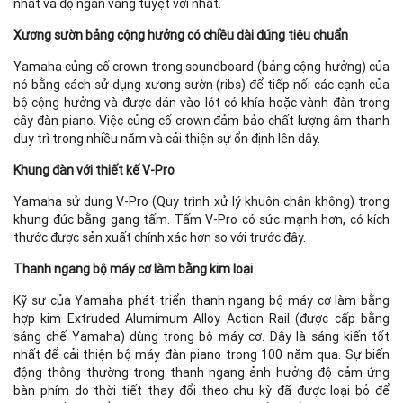
nhất và độ ngân vang tuyệt vời nhất.
Xương sườn bảng cộng hưởng có chiều dài đúng tiêu chuẩn
Yamaha củng cố crown trong soundboard (bảng cộng hưởng) của
nó bằng cách sử dụng xương sườn (ribs) để tiếp nối các cạnh của
bộ cộng hưởng và được dán vào lót có khía hoặc vành đàn trong
cây đàn piano. Việc củng cố crown đảm bảo chất lượng âm thanh
duy trì trong nhiều năm và cải thiện sự ổn định lên dây.
Khung đàn với thiết kế V-Pro
Yamaha sử dụng V-Pro (Quy trình xử lý khuôn chân không) trong
khung đúc bằng gang tấm. Tấm V-Pro có sức mạnh hơn, có kích
thước được sản xuất chính xác hơn so với trước đây.
Thanh ngang bộ máy cơ làm bằng kim loại
Kỹ sư của Yamaha phát triển thanh ngang bộ máy cơ làm bằng
hợp kim Extruded Alumimum Alloy Action Rail (được cấp bằng
sáng chế Yamaha) dùng trong bộ máy cơ. Đây là sáng kiến ​​tốt
nhất để cải thiện bộ máy đàn piano trong 100 năm qua. Sự biến
động thông thường trong thanh ngang ảnh hưởng độ cảm ứng
bàn phím do thời tiết thay đổi theo chu kỳ đã được loại bỏ để