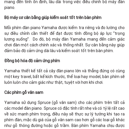
mang đến tính ổn định, lâu dài trong việc điều chỉnh bộ máy đàn
piano.
Bộ máy cơ cân bằng giúp kiểm soát tốt trên bàn phím
Mỗi phím đàn piano Yamaha được kiểm tra riêng và đo lường cho
sự điều chỉnh cần thiết để đạt được tính đồng bộ áp lực “trọng
lượng xuống”. Do đó, bộ máy đàn Yamaha mang đến cảm giác
chơi đàn một cách chính xác và thống nhất. Sự cân bằng này giúp
đảm bảo độ cảm ứng dài lâu và kiểm soát tốt trên bàn phím.
Đồng bộ hóa độ cảm ứng phím
Yamaha thiết kế tất cả cây đàn piano lớn và thẳng đứng có cùng
một key travel, bất kể kích thước, thể loại hay model, bàn phím sẽ
luôn luôn cho cảm giác như thật, tuyệt vời hơn khi chơi.
Các phím gỗ vân sam
Yamaha sử dụng Spruce (gỗ vân sam) cho các phím trên tất cả
các model đàn piano. Spruce có đặc tính rất nhẹ và có tỷ lệ rất cao
về sức mạnh phím trọng, điều này sẽ thực sự lý tưởng khi tạo ra
phím đàn, mặc dù giá của gỗ vân sam cao hơn gỗ các loại gỗ khác
như gỗ thông đường hoặc gỗ trầm. Bàn phím Yamaha chịu được