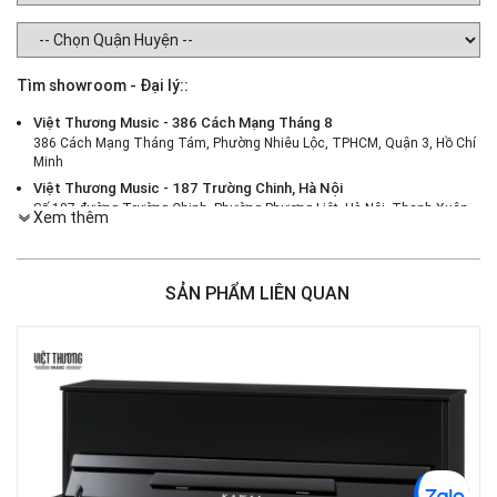
Tìm showroom - Đại lý::
Việt Thương Music - 386 Cách Mạng Tháng 8
386 Cách Mạng Tháng Tám, Phường Nhiêu Lộc, TPHCM, Quận 3, Hồ Chí
Minh
Việt Thương Music - 187 Trường Chinh, Hà Nội
Số 187 đường Trường Chinh, Phường Phương Liệt, Hà Nội, Thanh Xuân ,
Xem thêm
Hà Nội
Việt Thương Music - 46 Hào Nam
Số 46 Phố Hào Nam, Phường Ô Chợ Dừa, Hà Nội, Đống Đa, Hà Nội
SẢN PHẨM LIÊN QUAN
Việt Thương Music - Crescent Mall
6F-01 Tầng 6 Trung Tâm Thương Mại Crescent Mall, 101 Tôn Dật Tiên,
Phường Tân Mỹ, TPHCM, Quận 7, Hồ Chí Minh
Việt Thương Music - 180 Võ Thị Sáu
180B Võ Thị Sáu, Phường Xuân Hòa, TPHCM, Quận 3, Hồ Chí Minh
Việt Thương Music - 369 Điện Biên Phủ
369 Điện Biên Phủ, Phường Bàn Cờ, TPHCM, Quận 3, Hồ Chí Minh
Việt Thương Music - 102Q An Dương Vương
102Q Đường An Dương Vương, Phường An Đông, TPHCM, Quận 5, Hồ Chí