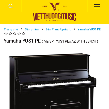
Trang chủ
Sản phẩm
Đàn Piano Upright
Yamaha YUS1 PE
Yamaha YUS1 PE
( Mã SP : YUS1 PE//AZ.WITH BENCH )