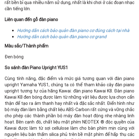
rất bền bỉ qua nhiều năm sử dụng, nhất là khi chơi ở các đoạn nhạc
cần tiếng lớn.
Liên quan đến gỗ đàn piano
Hướng dẫn cách bảo quản đàn piano cơ đúng cách tại nhà
Hướng dẫn cách bảo quản đàn piano cơ grand
Màu sắc/Thành phẩm
Đen bóng
So sánh đàn Piano Upright YUS1
Cùng tính năng, đặc điểm và mức giá tương quan với đàn piano
upright Yamaha YUS1, chúng ta có thể tham khảo cây đàn piano
upright tương tự của hãng Kawai: đàn piano Kawai K8. Đàn piano
Kawai K8 đen bóng được làm từ những vật liệu được lựa chọn cẩn
thận để tạo ra âm thanh hay nhất và đặc sắc nhất. Điển hình như
bộ máy đàn làm bằng chất liệu ABS-Carbon rất cứng và vững chắc
cho phép các thành phần bộ máy đàn hoạt động nhẹ nhàng linh
hoạt. Bên cạnh đó, chất liệu mặt phím NEOTEX ® độc quyền của
Kawai được làm từ sợi cellulose làm cho bàn phím mịn cùng với
nguyên liệu bán thấm silica phủ trên bề mặt phím để hấp thụ các