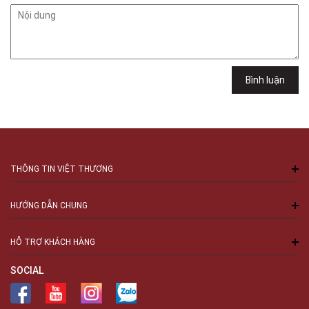
Cầu Giấy, Hà Nội , Cầu Giấy , Hà Nội
Việt Thương Music - 289 Vành Đai Trong
289 Vành Đai Trong, Phường An Lạc, TPHCM, Quận Bình Tân, Hồ Chí
Minh
Việt Thương Music - 94 Láng Hạ
Bình luận
Số 94 Láng Hạ, Phường Láng, Hà Nội, Đống Đa, Hà Nội
THÔNG TIN VIỆT THƯƠNG
HƯỚNG DẪN CHUNG
HỖ TRỢ KHÁCH HÀNG
SOCIAL