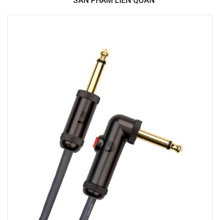
Việt Thương Music - 369 Điện Biên Phủ
369 Điện Biên Phủ, Phường Bàn Cờ, TPHCM, Quận 3, Hồ Chí Minh
Việt Thương Music - 180 Võ Thị Sáu
180B Võ Thị Sáu, Phường Xuân Hòa, TPHCM, Quận 3, Hồ Chí Minh
Việt Thương Music - Crescent Mall
6F-01 Tầng 6 Trung Tâm Thương Mại Crescent Mall, 101 Tôn Dật Tiên,
Phường Tân Mỹ, TPHCM, Quận 7, Hồ Chí Minh
Việt Thương Music - 49E Phan Đăng Lưu
49E Phan Đăng Lưu, Phường Bình Thạnh, TPHCM, Quận Bình Thạnh, Hồ
Chí Minh
Việt Thương Music - Phường Gò Vấp
11 Đường số 3, Khu dân cư Cityland Park Hill, Phường Gò Vấp, TPHCM,
Quận Gò Vấp, Hồ Chí Minh
Việt Thương Music - 442 Lũy Bán Bích
442 Lũy Bán Bích, Phường Tân Phú, TPHCM, Quận Tân Phú, Hồ Chí Minh
Việt Thương Music - 12 Quốc Hương
Tầng G, Tòa nhà Thảo Điền Pearl, 12 Quốc Hương, Phường An Khánh,
TPHCM, Quận 2, Hồ Chí Minh
Việt Thương Music - 357 Cộng Hòa
357 Cộng Hòa, Phường Tân Bình, TPHCM, Quận Tân Bình, Hồ Chí Minh
Việt Thương Music - 6F Ngô Thời Nhiệm
6F Ngô Thời Nhiệm, Phường Xuân Hòa, TPHCM, Quận 3, Hồ Chí Minh