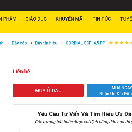
N PHẨM
GIÁO DỤC
KHUYẾN MÃI
TIN TỨC
TUYỂ
nh
Dây cáp
Dây tín hiệu
CORDIAL CCFI 4,5 PP
Liên hệ
MUA NGA
MUA Ở ĐÂU
Nhận Ưu Đãi Độc
Yêu Cầu Tư Vấn Và Tìm Hiểu Ưu Đã
Các trường bắt buộc được chỉ định bằng dấu hoa thị (