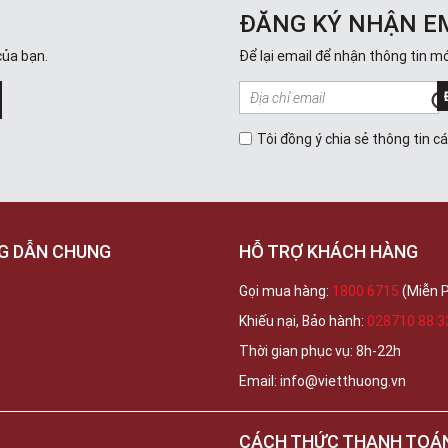
ĐĂNG KÝ NHẬN E
của bạn.
Để lại email để nhận thông tin mớ
Tôi đồng ý chia sẻ thông tin c
G DẪN CHUNG
HỖ TRỢ KHÁCH HÀNG
Gọi mua hàng:
1800 6715
(Miễn P
Khiếu nại, Bảo hành:
028710 88 3
Thời gian phục vụ: 8h-22h
Email: info@vietthuong.vn
CÁCH THỨC THANH TOÁ