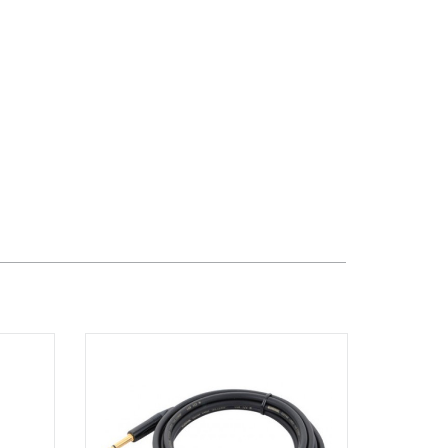
TPHCM, Quận 2, Hồ Chí Minh
Việt Thương Music - 357 Cộng Hòa
357 Cộng Hòa, Phường Tân Bình,
TPHCM, Quận Tân Bình, Hồ Chí Minh
Việt Thương Music - 6F Ngô Thời
Nhiệm
6F Ngô Thời Nhiệm, Phường Xuân
Hòa, TPHCM, Quận 3, Hồ Chí Minh
Việt Thương Music - Thanh Khê
344 Nguyễn Văn Linh, Phường Thanh
Khê, Đà Nẵng, Thanh Khê, Đà Nẵng
Việt Thương Music - Vincom Lê Văn
Việt
Lô L3-05C, Tầng 3, Trung Tâm
Thương Mại Vincom Plaza, Số 50,
Đường Lê Văn Việt, Phường Tăng
Nhơn Phú, TPHCM, Quận 9, Hồ Chí
Minh
Việt Thương Music - 302 Cầu Giấy
Gian hàng G9-10 TTTM Discovery
Complex, số 302 Cầu Giấy, Phường
Cầu Giấy, Hà Nội , Cầu Giấy , Hà Nội
Việt Thương Music - 102Q An