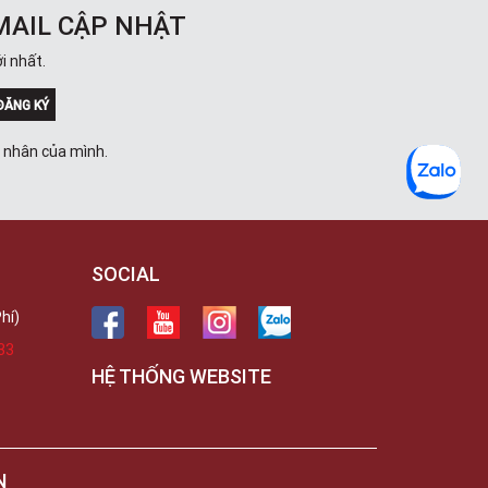
MAIL CẬP NHẬT
i nhất.
ĐĂNG KÝ
á nhân của mình.
SOCIAL
hí)
33
HỆ THỐNG WEBSITE
N