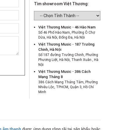
Tìm showroom Việt Thương:
Việt Thương Music - 46 Hào Nam
Số 46 Phố Hào Nam, Phường Ô Chợ
Dừa, Hà Nội, Đống Đa, Hà Nội
Việt Thương Music - 187 Trường
Chinh, Hà Nội
Số 187 đường Trường Chinh, Phường
Phương Liệt, Hà Nội, Thanh Xuân , Hà
Nội
Việt Thương Music - 386 Cách
Mạng Tháng 8
386 Cách Mạng Tháng Tám, Phường
Nhiêu Lộc, TPHCM, Quận 3, Hồ Chí
Minh
Việt Thương Music - 369 Điện Biên
Phủ
369 Điện Biên Phủ, Phường Bàn Cờ,
TPHCM, Quận 3, Hồ Chí Minh
Việt Thương Music - 180 Võ Thị Sáu
180B Võ Thị Sáu, Phường Xuân Hòa,
n âm thanh
được ứng dụng rộng rãi tại sân khấu hoặc