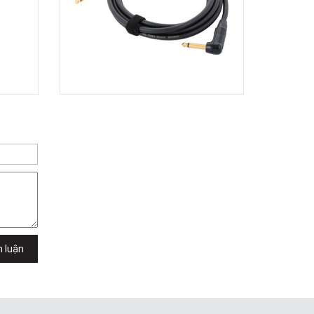
Dương Vương
102Q Đường An Dương Vương,
Phường An Đông, TPHCM, Quận 5, Hồ
Chí Minh
Việt Thương Music - 289 Vành Đai
Trong
289 Vành Đai Trong, Phường An Lạc,
TPHCM, Quận Bình Tân, Hồ Chí Minh
Việt Thương Music - 94 Láng Hạ
Số 94 Láng Hạ, Phường Láng, Hà Nội,
Đống Đa, Hà Nội
h luận