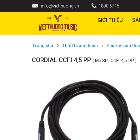
info@vietthuong.vn
1800 6715
GIỚI THIỆU
SẢ
Trang chủ
Thiết bị âm thanh
Phụ kiện âm tha
CORDIAL CCFI 4,5 PP
( Mã SP : CCFI-4,5-PP )