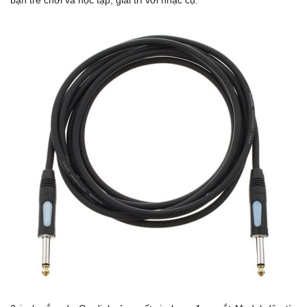
bạn trẻ chơi và học tập, giải trí với nhạc cụ.