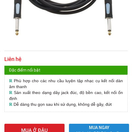
Liên hệ
Đặc điểm nổi bật
R
Phù hợp cho các nhu cầu luyện tập nhạc cụ kết nối dàn
âm thanh
R
Sản xuất theo dạng dây jack đúc, độ bền cao, kết nối ổn
định
R
Dễ dàng thu gọn sau khi sử dụng, không dễ gãy, đứt
MUA NGAY
MUA Ở ĐÂU