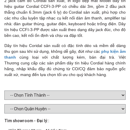
2 jack cắm do Cordial sản xuất, in logo đẹp mắt Model dây tín
hiệu guitar Cordial CCFI-3-PP có chiều dài 3m, gồm 2 đầu jack
thẳng chuẩn 6.3mm (jack 6 ly) do Cordial sản xuất, phù hợp cho
các nhu cầu luyện tập nhạc cụ kết nối dàn âm thanh, amplifier tại
nhà: đàn guitar thùng, guitar điện, keyboard hoặc trống điện. Dây
tín hiệu CCFI-3-PP được sản xuất theo dạng dây jack đúc, cho độ
bền cao, kết nối ổn định và chịu va đập tốt.
Dây tín hiệu Coridal sản xuất có đặc tính dẻo và mềm dễ dàng
thu gọn sau khi sử dụng, không dễ gãy, đứt như các
phụ kiện âm
thanh
cùng loại với chất lượng kém, bán đại trà. Việt
Thương cung cấp các sản phẩm dây tín hiệu Cordial hàng chính
hãng, nhập khẩu đầy đủ chứng từ CO/CQ đảm bảo nguồn gốc
xuất xứ, mang đến lựa chọn tối ưu cho quý khách hàng.
Tìm showroom - Đại lý::