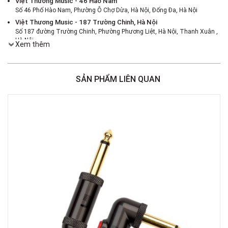
Việt Thương Music - 46 Hào Nam
Số 46 Phố Hào Nam, Phường Ô Chợ Dừa, Hà Nội, Đống Đa, Hà Nội
Việt Thương Music - 187 Trường Chinh, Hà Nội
Số 187 đường Trường Chinh, Phường Phương Liệt, Hà Nội, Thanh Xuân ,
Hà Nội
Xem thêm
Việt Thương Music - 386 Cách Mạng Tháng 8
386 Cách Mạng Tháng Tám, Phường Nhiêu Lộc, TPHCM, Quận 3, Hồ Chí
Minh
SẢN PHẨM LIÊN QUAN
Việt Thương Music - 369 Điện Biên Phủ
369 Điện Biên Phủ, Phường Bàn Cờ, TPHCM, Quận 3, Hồ Chí Minh
Việt Thương Music - 180 Võ Thị Sáu
180B Võ Thị Sáu, Phường Xuân Hòa, TPHCM, Quận 3, Hồ Chí Minh
Việt Thương Music - Crescent Mall
6F-01 Tầng 6 Trung Tâm Thương Mại Crescent Mall, 101 Tôn Dật Tiên,
Phường Tân Mỹ, TPHCM, Quận 7, Hồ Chí Minh
Việt Thương Music - 49E Phan Đăng Lưu
49E Phan Đăng Lưu, Phường Bình Thạnh, TPHCM, Quận Bình Thạnh, Hồ
Chí Minh
Việt Thương Music - Phường Gò Vấp
11 Đường số 3, Khu dân cư Cityland Park Hill, Phường Gò Vấp, TPHCM,
Quận Gò Vấp, Hồ Chí Minh
Việt Thương Music - 442 Lũy Bán Bích
442 Lũy Bán Bích, Phường Tân Phú, TPHCM, Quận Tân Phú, Hồ Chí Minh