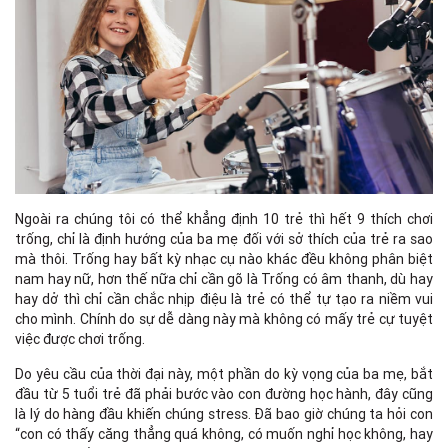
Ngoài ra chúng tôi có thể khẳng định 10 trẻ thì hết 9 thích chơi
trống, chỉ là định hướng của ba mẹ đối với sở thích của trẻ ra sao
mà thôi. Trống hay bất kỳ nhạc cụ nào khác đều không phân biệt
nam hay nữ, hơn thế nữa chỉ cần gõ là Trống có âm thanh, dù hay
hay dở thì chỉ cần chắc nhịp điệu là trẻ có thể tự tạo ra niềm vui
cho mình. Chính do sự dễ dàng này mà không có mấy trẻ cự tuyệt
việc được chơi trống.
Do yêu cầu của thời đại này, một phần do kỳ vọng của ba mẹ, bắt
đầu từ 5 tuổi trẻ đã phải bước vào con đường học hành, đây cũng
là lý do hàng đầu khiến chúng stress. Đã bao giờ chúng ta hỏi con
“con có thấy căng thẳng quá không, có muốn nghỉ học không, hay