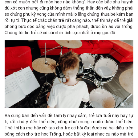
con có muốn bớt đi môn học nào không”. Hay các bậc phụ huynh
dù xót con nhưng cũng không dám thẳng thắn đến vậy, không phải
sợ chúng phụ kỳ vọng của mình mà lo lắng chúng thua bè kém bạn
rồi tự ti. Thực tế chắc chắn trẻ rất căng não, thế thì hãy để trẻ giải
phóng bực dọc bằng việc được phá phách, được ồn ào với trống.
Chúng tôi tin trẻ sẽ có cái nhìn tích cực nhất ở mọi góc độ.
Và cũng bàn đến vấn đề tâm lý nhạy cảm, trẻ lứa tuổi này hay tự
ti, rất chú ý đến thể diện, cũng như mong muốn được thể hiện.
Thế thì ba mẹ hãy cứ tạo cho trẻ cơ hội đạt được cả hai điều trên
bằng cách cho trẻ học Trống, hoặc bất kỳ loại nhạc cụ nào mà trẻ