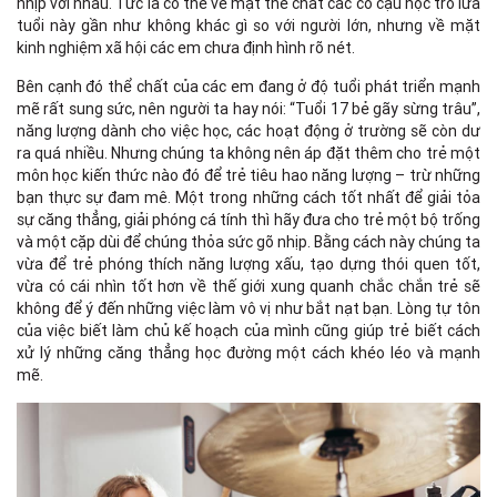
nhịp với nhau. Tức là có thể về mặt thể chất các cô cậu học trò lứa
tuổi này gần như không khác gì so với người lớn, nhưng về mặt
kinh nghiệm xã hội các em chưa định hình rõ nét.
Bên cạnh đó thể chất của các em đang ở độ tuổi phát triển mạnh
mẽ rất sung sức, nên người ta hay nói: “Tuổi 17 bẻ gãy sừng trâu”,
năng lượng dành cho việc học, các hoạt động ở trường sẽ còn dư
ra quá nhiều. Nhưng chúng ta không nên áp đặt thêm cho trẻ một
môn học kiến thức nào đó để trẻ tiêu hao năng lượng – trừ những
bạn thực sự đam mê. Một trong những cách tốt nhất để giải tỏa
sự căng thẳng, giải phóng cá tính thì hãy đưa cho trẻ một bộ trống
và một cặp dùi để chúng thỏa sức gõ nhịp. Bằng cách này chúng ta
vừa để trẻ phóng thích năng lượng xấu, tạo dựng thói quen tốt,
vừa có cái nhìn tốt hơn về thế giới xung quanh chắc chắn trẻ sẽ
không để ý đến những việc làm vô vị như bắt nạt bạn. Lòng tự tôn
của việc biết làm chủ kế hoạch của mình cũng giúp trẻ biết cách
xử lý những căng thẳng học đường một cách khéo léo và mạnh
mẽ.