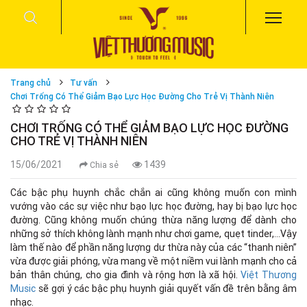
Trang chủ
Tư vấn
Chơi Trống Có Thể Giảm Bạo Lực Học Đường Cho Trẻ Vị Thành Niên
CHƠI TRỐNG CÓ THỂ GIẢM BẠO LỰC HỌC ĐƯỜNG
CHO TRẺ VỊ THÀNH NIÊN
15/06/2021
1439
Chia sẻ
Các bậc phụ huynh chắc chắn ai cũng không muốn con mình
vướng vào các sự việc như bạo lực học đường, hay bị bạo lực học
đường. Cũng không muốn chúng thừa năng lượng để dành cho
những sở thích không lành mạnh như chơi game, quẹt tinder,...Vậy
làm thế nào để phần năng lượng dư thừa này của các “thanh niên”
vừa được giải phóng, vừa mang về một niềm vui lành mạnh cho cả
bản thân chúng, cho gia đình và rộng hơn là xã hội.
Việt Thương
Music
sẽ gợi ý các bậc phụ huynh giải quyết vấn đề trên bằng âm
nhạc.