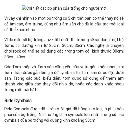
Vì vậy khi nhìn vào một bộ trống có 5 chi tiết bạn có thể thấy nó sẽ
có âm cao, âm trung, cũng như âm sàn cho dù là cấu tạo mỗi loại
có thể khác nhau.
Ví dụ một số bộ trống Jazz tốt nhất thị trường sẽ sử dụng một bộ
toms có đường kính từ 25cm, 30cm, 35cm. Các nghệ sĩ chuyên
chơi rock có thể sẽ sử dụng các trống tom có kích thước 30cm,
33cm, 40cm.
Các Tom thấp và Tom sàn cũng yêu cầu vị trí gắn khác nhau, khi
tom thấp được gắn lên giá đỡ cymbals thì tom sàn được đặt dưới
sàn. Trong các buổi biểu diễn, tom được sử dụng để thêm âm
thanh vào giữa các thay đổi nhịp độ, hoặc các đoạn khác nhau
trong một bài hát.
Ride Cymbals
Ride Cymbals được đặt trên một giá đỡ bằng kim loại, ở phía bên
phải của bộ trống. Nó thường là lá cymbals lớn nhất trong số các
cymbals của bộ trống với đường kính khoảng 50cm.