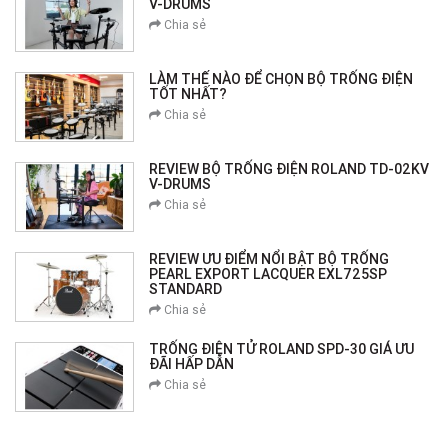
V-DRUMS
Chia sẻ
LÀM THẾ NÀO ĐỂ CHỌN BỘ TRỐNG ĐIỆN
TỐT NHẤT?
Chia sẻ
REVIEW BỘ TRỐNG ĐIỆN ROLAND TD-02KV
V-DRUMS
Chia sẻ
REVIEW ƯU ĐIỂM NỔI BẬT BỘ TRỐNG
PEARL EXPORT LACQUER EXL725SP
STANDARD
Chia sẻ
TRỐNG ĐIỆN TỬ ROLAND SPD-30 GIÁ ƯU
ĐÃI HẤP DẪN
Chia sẻ