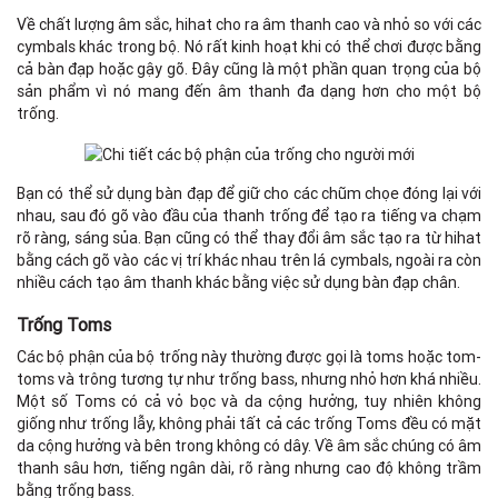
Về chất lượng âm sắc, hihat cho ra âm thanh cao và nhỏ so với các
cymbals khác trong bộ. Nó rất kinh hoạt khi có thể chơi được bằng
cả bàn đạp hoặc gậy gõ. Đây cũng là một phần quan trọng của bộ
sản phẩm vì nó mang đến âm thanh đa dạng hơn cho một bộ
trống.
Bạn có thể sử dụng bàn đạp để giữ cho các chũm chọe đóng lại với
nhau, sau đó gõ vào đầu của thanh trống để tạo ra tiếng va chạm
rõ ràng, sáng sủa. Bạn cũng có thể thay đổi âm sắc tạo ra từ hihat
bằng cách gõ vào các vị trí khác nhau trên lá cymbals, ngoài ra còn
nhiều cách tạo âm thanh khác bằng việc sử dụng bàn đạp chân.
Trống Toms
Các bộ phận của bộ trống này thường được gọi là toms hoặc tom-
toms và trông tương tự như trống bass, nhưng nhỏ hơn khá nhiều.
Một số Toms có cả vỏ bọc và da cộng hưởng, tuy nhiên không
giống như trống lẫy, không phải tất cả các trống Toms đều có mặt
da cộng hưởng và bên trong không có dây. Về âm sắc chúng có âm
thanh sâu hơn, tiếng ngân dài, rõ ràng nhưng cao độ không trầm
bằng trống bass.