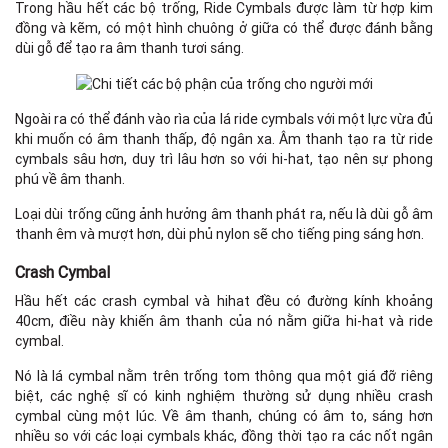
Trong hầu hết các bộ trống, Ride Cymbals được làm từ hợp kim
đồng và kẽm, có một hình chuông ở giữa có thể được đánh bằng
dùi gỗ để tạo ra âm thanh tươi sáng.
Ngoài ra có thể đánh vào rìa của lá ride cymbals với một lực vừa đủ
khi muốn có âm thanh thấp, độ ngân xa. Âm thanh tạo ra từ ride
cymbals sâu hơn, duy trì lâu hơn so với hi-hat, tạo nên sự phong
phú về âm thanh.
Loại dùi trống cũng ảnh hưởng âm thanh phát ra, nếu là dùi gỗ âm
thanh êm và mượt hơn, dùi phủ nylon sẽ cho tiếng ping sáng hơn.
Crash Cymbal
Hầu hết các crash cymbal và hihat đều có đường kính khoảng
40cm, điều này khiến âm thanh của nó nằm giữa hi-hat và ride
cymbal.
Nó là lá cymbal nằm trên trống tom thông qua một giá đỡ riêng
biệt, các nghệ sĩ có kinh nghiệm thường sử dụng nhiều crash
cymbal cùng một lúc. Về âm thanh, chúng có âm to, sáng hơn
nhiều so với các loại cymbals khác, đồng thời tạo ra các nốt ngân