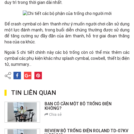
duy trì trong thời gian dài nhất.
Để crash cymbal có âm thanh như ý muốn người chơi cần sử dụng
một lực đánh mạnh, trong buổi diễn chúng thường được sử dụng
để tăng cường sự đầy đặn của âm thanh, hỗ trợ giai đoạn thăng
hoa của ca khúc.
Ngoài 5 chi tiết chính này các bộ trống còn có thể mix thêm các
cymbal các phụ kiện khác như splash cymbal, cowbell, thiết bị điện
tử, summary…
TIN LIÊN QUAN
BẠN CÓ CẦN MỘT BỘ TRỐNG ĐIỆN
KHÔNG?
Chia sẻ
REVIEW BỘ TRỐNG ĐIỆN ROLAND TD-07KV