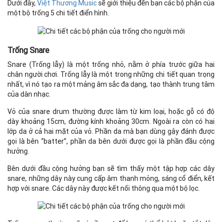
Dưới đây,
Việt Thương Music
sẽ giới thiệu đến bạn các bộ phận của
một bộ trống 5 chi tiết điển hình.
Trống Snare
Snare (Trống lẫy) là một trống nhỏ, nằm ở phía trước giữa hai
chân người chơi. Trống lẫy là một trong những chi tiết quan trọng
nhất, vì nó tạo ra một mảng âm sắc đa dạng, tạo thành trung tâm
của dàn nhạc.
Vỏ của snare drum thường được làm từ kim loại, hoặc gỗ có độ
dày khoảng 15cm, đường kính khoảng 30cm. Ngoài ra còn có hai
lớp da ở cả hai mặt của vỏ. Phần da mà bạn dùng gậy đánh được
gọi là bên “batter”, phần da bên dưới được gọi là phần đầu cộng
hưởng.
Bên dưới đầu cộng hưởng bạn sẽ tìm thấy một tập hợp các dây
snare, những dây này cung cấp âm thanh mỏng, sáng cổ điển, kết
hợp với snare. Các dây này được kết nối thông qua một bộ lọc.