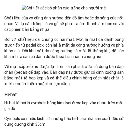
Chất liệu của vỏ cũng ảnh hưởng đến độ ấm hoặc độ sáng của nốt
nhạc. Ví dụ các trống có vỏ gỗ sẽ phát ra âm thanh ấm hơn so với
các phiên bản bằng nhựa.
Đối với chất liệu da, chúng có hai mặt. Một là mặt da đánh bóng
trực tiếp từ pedal kick, còn lại là mặt da cộng hưởng hướng về phía
khán giả. Đôi khi mặt da cộng hưởng có một lỗ thông khí, để các
khí sinh ra sau cú đánh được thoát ra nhanh chóng hơn.
Về mặt sắp xếp nó được đặt trên sàn phía trước, sử dụng bàn đạp
chân (pedal) để đập vào. Bàn đạp này được giữ cố định xuống sàn
bằng một tổ hợp kẹp và có thể điều chỉnh bằng cách siết chặt lò
xo khi muốn thêm hoặc bớt lực căng.
Hi-hat
Hi-hat là hai lá cymbals bằng kim loại được kẹp vào nhau trên một
giá đỡ.
Cymbals có nhiều kích cỡ, nhưng hầu hết các nhà sản xuất đều sử
dụng đường kính 35cm.