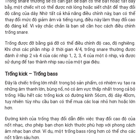
Trống snare thường sẽ có cần gạt để bạn có thể bật hoặc tắt dây
bẫy, một chiếc vít có thể được nới lỏng hoặc siết chặt để thay đổi
độ căng của dây. Nhờ tất cả khả năng điều chỉnh này, bạn có thể
thay đổi mức độ giảm âm và tiếng rung, điều này làm thay đổi cao
độ đáng kể. Vì vậy chắc chắn là bạn sẽ cần học cách điều chỉnh
trống snare.
Trống được đỡ bằng giá đỡ có thể điều chỉnh độ cao, độ nghiêng.
Khi chơi các phần nhịp ở thời gian 4/4, trống snare thường được
đánh ở nhịp 2 và 4 của các nhịp 1, 2, 3, 4 của một ô nhịp, và được
sử dụng để tạo thành nhịp sau của một giai điệu.
Trống kick – Trống bass
Đây là chiếc trống lớn nhất trong bộ sản phẩm, có nhiệm vụ tạo ra
những âm thanh lớn, bùng nổ, nó có âm vực thấp nhất trong cả bộ
trống. Hầu hết các trống kick có đường kính 56cm, độ dày 40cm,
tuy nhiên tùy nhu cầu bạn có thể mua các loại nhỏ hơn hoặc lớn
hơn.
Đường kính của trống thay đổi dẫn đến việc thay đổi cao độ của
nốt nhạc, cho phép bạn chọn kích thước phù hợp với phong cách
âm nhạc bạn chơi. Ví dụ, một trống bass rộng hơn có thể cho các
nốt trầm sâu hơn.