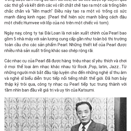
các thớ gỗ và kết dính các vỏ rất chặt chẽ tạo ra một cái trống bền
chắc chắn và "liền mạch" Điều này tạo ra một vỏ trống có sức
mạnh đáng kinh ngạc. (Pearl thể hiện sức mạnh bằng cách đậu
một chiếc Humvee với lốp của nó trên một chiếc vỏ tom).
Ngày nay, công ty tại Đài Loan là nơi sản xuất chính của Pearl bao
gồm 5 nhà máy với sản lượng cung cấp gần như toàn bộ thị trường
toàn cầu cho các sản phẩm Pearl. Những thiết kế của Pearl được
nhiều nhà sản xuất trống khác sao chép rộng rãi.
Các nhạc cụ của Pearl đã được hàng triệu nhạc sĩ yêu thích và chơi
ở mọi thể loại âm nhạc khác nhau từ Rock ,Pop, latin, Jazz…Từ
những người mới bắt đầu tập luyện cho đến những nghệ sĩ thu âm
và nghệ sĩ biểu diễn trực tiếp nổi tiếng nhất thế giới. Đã hơn bảy
thập kỷ trôi qua, công ty nhạc cụ Pearl tiếp tục trung thành với
tầm nhìn ban đầu về giá trị và uy tín của Katsumi.