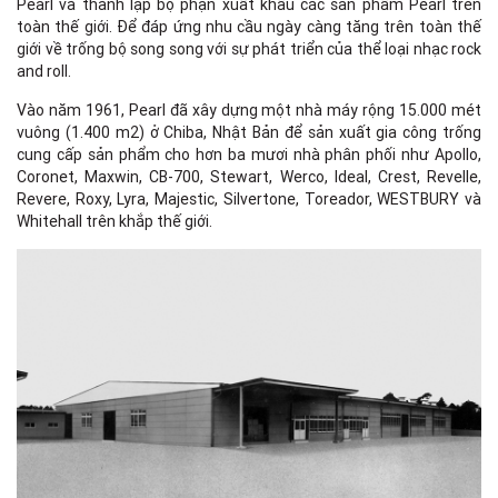
Pearl và thành lập bộ phận xuất khẩu các sản phẩm Pearl trên
toàn thế giới. Để đáp ứng nhu cầu ngày càng tăng trên toàn thế
giới về trống bộ song song với sự phát triển của thể loại nhạc rock
and roll.
Vào năm 1961, Pearl đã xây dựng một nhà máy rộng 15.000 mét
vuông (1.400 m2) ở Chiba, Nhật Bản để sản xuất gia công trống
cung cấp sản phẩm cho hơn ba mươi nhà phân phối như Apollo,
Coronet, Maxwin, CB-700, Stewart, Werco, Ideal, Crest, Revelle,
Revere, Roxy, Lyra, Majestic, Silvertone, Toreador, WESTBURY và
Whitehall trên khắp thế giới.