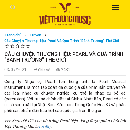
Trang chủ
Tư vấn
Câu Chuyện Thương Hiệu: Pearl Và Quá Trình “Bành Trướng” Thế Giới
CÂU CHUYỆN THƯƠNG HIỆU: PEARL VÀ QUÁ TRÌNH
“BÀNH TRƯỚNG” THẾ GIỚI
03/07/2021
2481
Chia sẻ
Công ty Nhạc cụ Pearl tên tiếng anh là Pearl Musical
Instrument, là một tập đoàn đa quốc gia của Nhật Bản chuyên về
các loại nhạc cụ chuyên nghiệp, cụ thể là nhạc cụ bộ gõ
(percusion). Với trụ sở chính đặt tại Chiba, Nhật Bản, Pearl có các
cơ sở sản xuất tại Nhật Bản, Đài Loan, Trung Quốc, Hoa Kỳ và phân
phối sản phẩm đến hầu hết các quốc gia trên thế giới.
>>> Xem chi tiết các bộ trống Pearl hiện đang được phân phối bởi
Việt Thương Music
tại đây
.