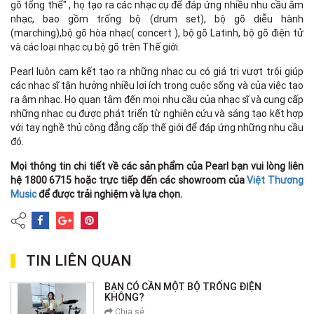
gõ tổng thể" , họ tạo ra các nhạc cụ để đáp ứng nhiều nhu cầu âm
nhạc, bao gồm trống bộ (drum set), bộ gõ diễu hành
(marching),bộ gõ hòa nhạc( concert ), bộ gõ Latinh, bộ gõ điện tử
và các loại nhạc cụ bộ gõ trên Thế giới.
Pearl luôn cam kết tạo ra những nhạc cụ có giá trị vượt trội giúp
các nhạc sĩ tận hưởng nhiều lợi ích trong cuộc sống và của việc tạo
ra âm nhạc. Họ quan tâm đến mọi nhu cầu của nhạc sĩ và cung cấp
những nhạc cụ được phát triển từ nghiên cứu và sáng tạo kết hợp
với tay nghề thủ công đẳng cấp thế giới để đáp ứng những nhu cầu
đó.
Mọi thông tin chi tiết về các sản phẩm của Pearl bạn vui lòng liên
hệ 1800 6715 hoặc trực tiếp đến các showroom của
Việt Thương
Music
để được trải nghiệm và lựa chọn.
TIN LIÊN QUAN
BẠN CÓ CẦN MỘT BỘ TRỐNG ĐIỆN
KHÔNG?
Chia sẻ