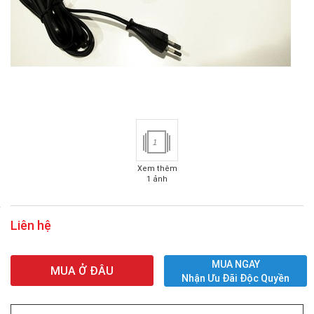
1
Xem thêm
1 ảnh
Liên hệ
MUA NGAY
MUA Ở ĐÂU
Nhận Ưu Đãi Độc Quyền