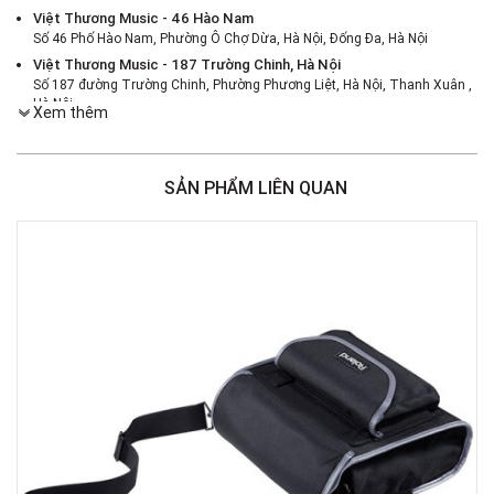
Việt Thương Music - 46 Hào Nam
Số 46 Phố Hào Nam, Phường Ô Chợ Dừa, Hà Nội, Đống Đa, Hà Nội
Việt Thương Music - 187 Trường Chinh, Hà Nội
Số 187 đường Trường Chinh, Phường Phương Liệt, Hà Nội, Thanh Xuân ,
Hà Nội
Xem thêm
Việt Thương Music - 386 Cách Mạng Tháng 8
386 Cách Mạng Tháng Tám, Phường Nhiêu Lộc, TPHCM, Quận 3, Hồ Chí
Minh
SẢN PHẨM LIÊN QUAN
Việt Thương Music - 369 Điện Biên Phủ
369 Điện Biên Phủ, Phường Bàn Cờ, TPHCM, Quận 3, Hồ Chí Minh
Việt Thương Music - 180 Võ Thị Sáu
180B Võ Thị Sáu, Phường Xuân Hòa, TPHCM, Quận 3, Hồ Chí Minh
Việt Thương Music - Crescent Mall
6F-01 Tầng 6 Trung Tâm Thương Mại Crescent Mall, 101 Tôn Dật Tiên,
Phường Tân Mỹ, TPHCM, Quận 7, Hồ Chí Minh
Việt Thương Music - 49E Phan Đăng Lưu
49E Phan Đăng Lưu, Phường Bình Thạnh, TPHCM, Quận Bình Thạnh, Hồ
Chí Minh
Việt Thương Music - Phường Gò Vấp
11 Đường số 3, Khu dân cư Cityland Park Hill, Phường Gò Vấp, TPHCM,
Quận Gò Vấp, Hồ Chí Minh
Việt Thương Music - 442 Lũy Bán Bích