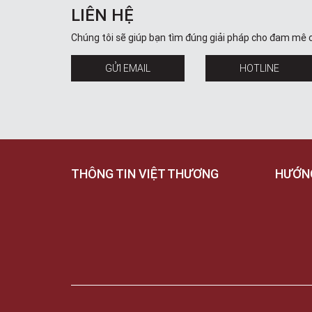
LIÊN HỆ
Chúng tôi sẽ giúp bạn tìm đúng giải pháp cho đam mê 
GỬI EMAIL
HOTLINE
THÔNG TIN VIỆT THƯƠNG
HƯỚN