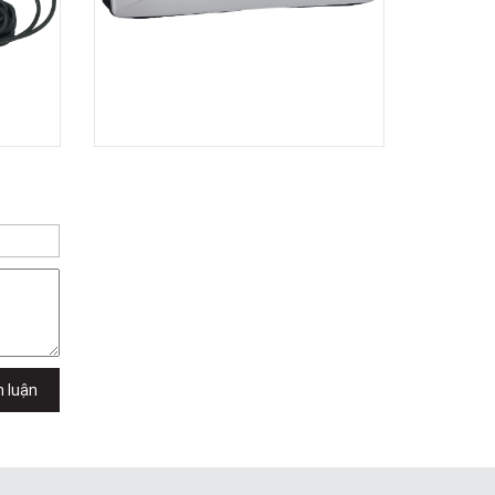
TPHCM, Quận 2, Hồ Chí Minh
Việt Thương Music - 357 Cộng Hòa
357 Cộng Hòa, Phường Tân Bình,
TPHCM, Quận Tân Bình, Hồ Chí Minh
Việt Thương Music - 6F Ngô Thời
Nhiệm
6F Ngô Thời Nhiệm, Phường Xuân
Hòa, TPHCM, Quận 3, Hồ Chí Minh
Việt Thương Music - Thanh Khê
344 Nguyễn Văn Linh, Phường Thanh
Khê, Đà Nẵng, Thanh Khê, Đà Nẵng
Việt Thương Music - Vincom Lê Văn
Việt
Lô L3-05C, Tầng 3, Trung Tâm
Thương Mại Vincom Plaza, Số 50,
Đường Lê Văn Việt, Phường Tăng
Nhơn Phú, TPHCM, Quận 9, Hồ Chí
Minh
h luận
Việt Thương Music - 302 Cầu Giấy
Gian hàng G9-10 TTTM Discovery
Complex, số 302 Cầu Giấy, Phường
Cầu Giấy, Hà Nội , Cầu Giấy , Hà Nội
Việt Thương Music - 102Q An