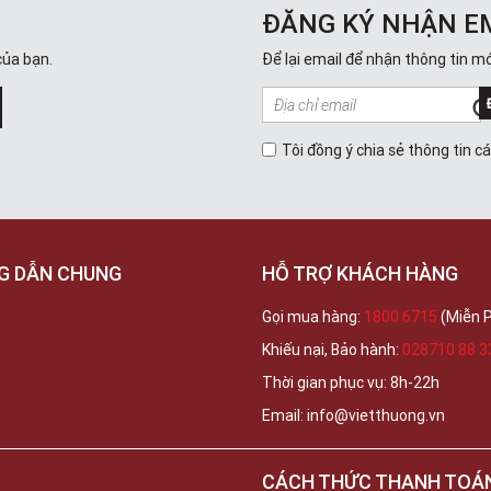
ĐĂNG KÝ NHẬN E
của bạn.
Để lại email để nhận thông tin mớ
Tôi đồng ý chia sẻ thông tin c
G DẪN CHUNG
HỖ TRỢ KHÁCH HÀNG
Gọi mua hàng:
1800 6715
(Miễn P
Khiếu nại, Bảo hành:
028710 88 3
Thời gian phục vụ: 8h-22h
Email: info@vietthuong.vn
CÁCH THỨC THANH TOÁ