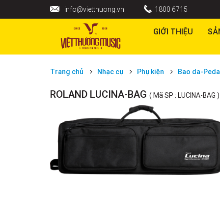
info@vietthuong.vn
1800 6715
GIỚI THIỆU
SẢ
Trang chủ
Nhạc cụ
Phụ kiện
Bao da-Peda
ROLAND LUCINA-BAG
( Mã SP : LUCINA-BAG )