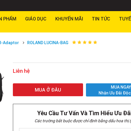
N PHẨM
GIÁO DỤC
KHUYẾN MÃI
TIN TỨC
TUYỂ
l-Adaptor
ROLAND LUCINA-BAG
Liên hệ
MUA NGA
MUA Ở ĐÂU
Nhận Ưu Đãi Độc
Yêu Cầu Tư Vấn Và Tìm Hiểu Ưu Đã
Các trường bắt buộc được chỉ định bằng dấu hoa thị (