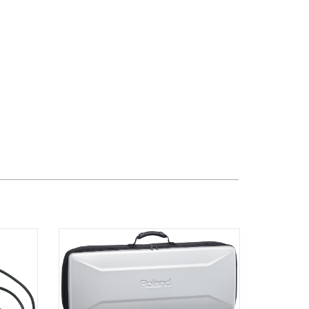
TPHCM, Quận 3, Hồ Chí Minh
Việt Thương Music - Crescent Mall
6F-01 Tầng 6 Trung Tâm Thương Mại
Crescent Mall, 101 Tôn Dật Tiên,
Phường Tân Mỹ, TPHCM, Quận 7, Hồ
Chí Minh
Việt Thương Music - 49E Phan Đăng
Lưu
49E Phan Đăng Lưu, Phường Bình
Thạnh, TPHCM, Quận Bình Thạnh, Hồ
Chí Minh
Việt Thương Music - Phường Gò
Vấp
11 Đường số 3, Khu dân cư Cityland
Park Hill, Phường Gò Vấp, TPHCM,
Quận Gò Vấp, Hồ Chí Minh
Việt Thương Music - 442 Lũy Bán
Bích
442 Lũy Bán Bích, Phường Tân Phú,
TPHCM, Quận Tân Phú, Hồ Chí Minh
Việt Thương Music - 12 Quốc
Hương
Tầng G, Tòa nhà Thảo Điền Pearl, 12
Quốc Hương, Phường An Khánh,