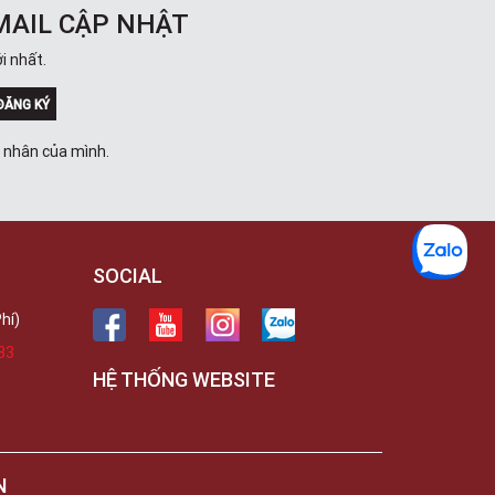
Dương Vương
MAIL CẬP NHẬT
102Q Đường An Dương Vương,
Phường An Đông, TPHCM, Quận 5, Hồ
i nhất.
Chí Minh
Việt Thương Music - 289 Vành Đai
ĐĂNG KÝ
Trong
289 Vành Đai Trong, Phường An Lạc,
TPHCM, Quận Bình Tân, Hồ Chí Minh
á nhân của mình.
Việt Thương Music - 94 Láng Hạ
Số 94 Láng Hạ, Phường Láng, Hà Nội,
Đống Đa, Hà Nội
SOCIAL
hí)
33
HỆ THỐNG WEBSITE
N