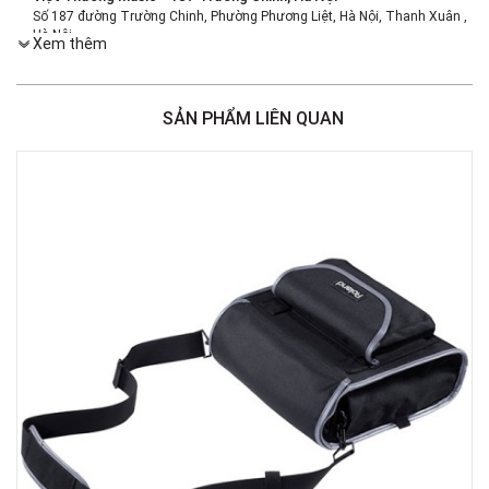
Số 187 đường Trường Chinh, Phường Phương Liệt, Hà Nội, Thanh Xuân ,
Hà Nội
Xem thêm
Việt Thương Music - 386 Cách Mạng Tháng 8
386 Cách Mạng Tháng Tám, Phường Nhiêu Lộc, TPHCM, Quận 3, Hồ Chí
Minh
SẢN PHẨM LIÊN QUAN
Việt Thương Music - 369 Điện Biên Phủ
369 Điện Biên Phủ, Phường Bàn Cờ, TPHCM, Quận 3, Hồ Chí Minh
Việt Thương Music - 180 Võ Thị Sáu
180B Võ Thị Sáu, Phường Xuân Hòa, TPHCM, Quận 3, Hồ Chí Minh
Việt Thương Music - Crescent Mall
6F-01 Tầng 6 Trung Tâm Thương Mại Crescent Mall, 101 Tôn Dật Tiên,
Phường Tân Mỹ, TPHCM, Quận 7, Hồ Chí Minh
Việt Thương Music - 49E Phan Đăng Lưu
49E Phan Đăng Lưu, Phường Bình Thạnh, TPHCM, Quận Bình Thạnh, Hồ
Chí Minh
Việt Thương Music - Phường Gò Vấp
11 Đường số 3, Khu dân cư Cityland Park Hill, Phường Gò Vấp, TPHCM,
Quận Gò Vấp, Hồ Chí Minh
Việt Thương Music - 442 Lũy Bán Bích
442 Lũy Bán Bích, Phường Tân Phú, TPHCM, Quận Tân Phú, Hồ Chí Minh
Việt Thương Music - 12 Quốc Hương
Tầng G, Tòa nhà Thảo Điền Pearl, 12 Quốc Hương, Phường An Khánh,