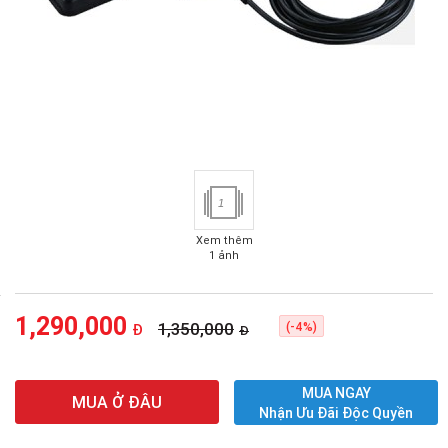
1
Xem thêm
1 ảnh
1,290,000
1,350,000
(-4%)
Đ
Đ
MUA NGAY
MUA Ở ĐÂU
Nhận Ưu Đãi Độc Quyền