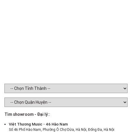
Di
Po
P
Ex
W
on
Tìm showroom - Đại lý::
Việt Thương Music - 46 Hào Nam
Số 46 Phố Hào Nam, Phường Ô Chợ Dừa, Hà Nội, Đống Đa, Hà Nội