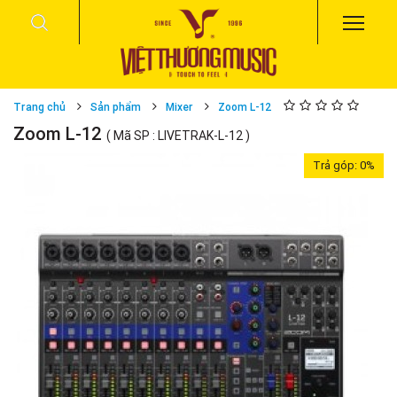
Trang chủ
Sản phẩm
Mixer
Zoom L-12
Zoom L-12
( Mã SP : LIVETRAK-L-12 )
Trả góp:
0%