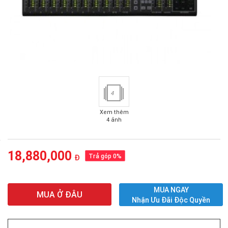
4
Xem thêm
4 ảnh
18,880,000
Trả góp 0%
Đ
MUA NGAY
MUA Ở ĐÂU
Nhận Ưu Đãi Độc Quyền