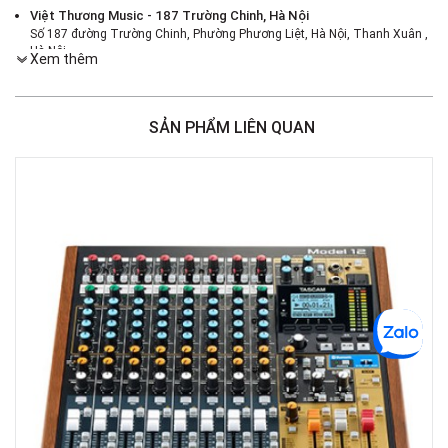
Việt Thương Music - 187 Trường Chinh, Hà Nội
Số 187 đường Trường Chinh, Phường Phương Liệt, Hà Nội, Thanh Xuân ,
Hà Nội
Xem thêm
Việt Thương Music - 386 Cách Mạng Tháng 8
386 Cách Mạng Tháng Tám, Phường Nhiêu Lộc, TPHCM, Quận 3, Hồ Chí
Minh
SẢN PHẨM LIÊN QUAN
Việt Thương Music - 369 Điện Biên Phủ
369 Điện Biên Phủ, Phường Bàn Cờ, TPHCM, Quận 3, Hồ Chí Minh
Việt Thương Music - 180 Võ Thị Sáu
180B Võ Thị Sáu, Phường Xuân Hòa, TPHCM, Quận 3, Hồ Chí Minh
Việt Thương Music - Crescent Mall
6F-01 Tầng 6 Trung Tâm Thương Mại Crescent Mall, 101 Tôn Dật Tiên,
Phường Tân Mỹ, TPHCM, Quận 7, Hồ Chí Minh
Việt Thương Music - 49E Phan Đăng Lưu
49E Phan Đăng Lưu, Phường Bình Thạnh, TPHCM, Quận Bình Thạnh, Hồ
Chí Minh
Việt Thương Music - Phường Gò Vấp
11 Đường số 3, Khu dân cư Cityland Park Hill, Phường Gò Vấp, TPHCM,
Quận Gò Vấp, Hồ Chí Minh
Việt Thương Music - 442 Lũy Bán Bích
442 Lũy Bán Bích, Phường Tân Phú, TPHCM, Quận Tân Phú, Hồ Chí Minh
Việt Thương Music - 12 Quốc Hương