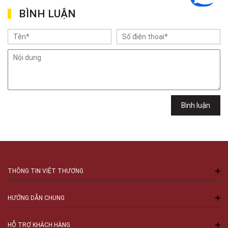
Việt Thương Music - 289 Vành Đai Trong
BÌNH LUẬN
289 Vành Đai Trong, Phường An Lạc, TPHCM, Quận Bình Tân, Hồ Chí
Minh
Việt Thương Music - 302 Cầu Giấy
Gian hàng G9-10 TTTM Discovery Complex, số 302 Cầu Giấy, Phường
Cầu Giấy, Hà Nội , Cầu Giấy , Hà Nội
Việt Thương Music - 102Q An Dương Vương
102Q Đường An Dương Vương, Phường An Đông, TPHCM, Quận 5, Hồ Chí
Minh
Việt Thương Music - 94 Láng Hạ
Bình luận
Số 94 Láng Hạ, Phường Láng, Hà Nội, Đống Đa, Hà Nội
THÔNG TIN VIỆT THƯƠNG
HƯỚNG DẪN CHUNG
HỖ TRỢ KHÁCH HÀNG