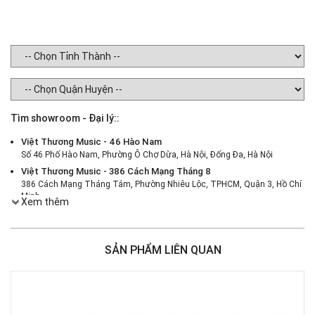
Tìm showroom - Đại lý::
Việt Thương Music - 46 Hào Nam
Số 46 Phố Hào Nam, Phường Ô Chợ Dừa, Hà Nội, Đống Đa, Hà Nội
Việt Thương Music - 386 Cách Mạng Tháng 8
386 Cách Mạng Tháng Tám, Phường Nhiêu Lộc, TPHCM, Quận 3, Hồ Chí
Minh
Xem thêm
Việt Thương Music - 369 Điện Biên Phủ
369 Điện Biên Phủ, Phường Bàn Cờ, TPHCM, Quận 3, Hồ Chí Minh
Việt Thương Music - 180 Võ Thị Sáu
SẢN PHẨM LIÊN QUAN
180B Võ Thị Sáu, Phường Xuân Hòa, TPHCM, Quận 3, Hồ Chí Minh
Việt Thương Music - 49E Phan Đăng Lưu
49E Phan Đăng Lưu, Phường Bình Thạnh, TPHCM, Quận Bình Thạnh, Hồ
Chí Minh
Việt Thương Music - 187 Trường Chinh, Hà Nội