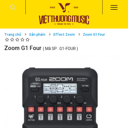
Trang chủ
Sản phẩm
Effect Zoom
Zoom G1 Four
Zoom G1 Four
( Mã SP : G1-FOUR )