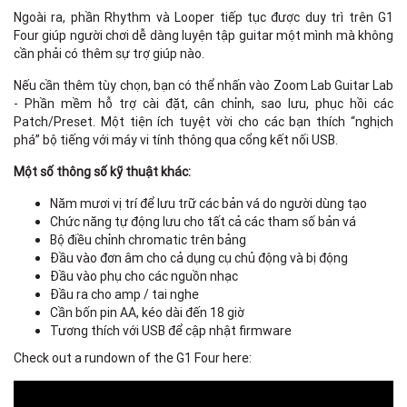
Ngoài ra, phần Rhythm và Looper tiếp tục được duy trì trên G1
Four giúp người chơi dễ dàng luyện tập guitar một mình mà không
D
cần phải có thêm sự trợ giúp nào.
Nếu cần thêm tùy chọn, bạn có thể nhấn vào Zoom Lab Guitar Lab
- Phần mềm hỗ trợ cài đặt, cân chỉnh, sao lưu, phục hồi các
Patch/Preset. Một tiện ích tuyệt vời cho các bạn thích “nghịch
phá” bộ tiếng với máy vi tính thông qua cổng kết nối USB.
Một số thông số kỹ thuật khác:
A
Năm mươi vị trí để lưu trữ các bản vá do người dùng tạo
Chức năng tự động lưu cho tất cả các tham số bản vá
Bộ điều chỉnh chromatic trên bảng
Đầu vào đơn âm cho cả dụng cụ chủ động và bị động
Đầu vào phụ cho các nguồn nhạc
Đầu ra cho amp / tai nghe
Cần bốn pin AA, kéo dài đến 18 giờ
Tương thích với USB để cập nhật firmware
Check out a rundown of the G1 Four here: