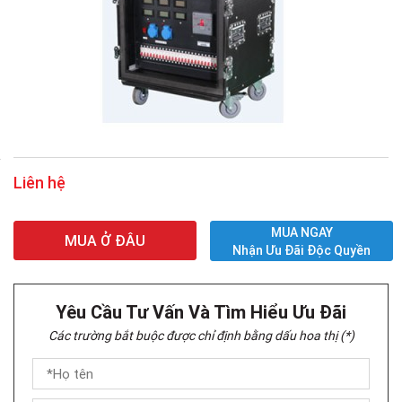
Liên hệ
MUA NGAY
MUA Ở ĐÂU
Nhận Ưu Đãi Độc Quyền
Yêu Cầu Tư Vấn Và Tìm Hiểu Ưu Đãi
Các trường bắt buộc được chỉ định bằng dấu hoa thị (*)