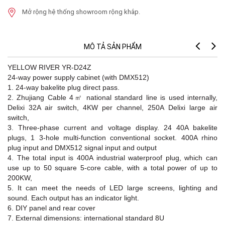
Mở rộng hệ thống showroom rộng khắp.
MÔ TẢ SẢN PHẨM
YELLOW RIVER YR-D24Z
24-way power supply cabinet (with DMX512)
1. 24-way bakelite plug direct pass.
2. Zhujiang Cable 4㎡ national standard line is used internally,
Delixi 32A air switch, 4KW per channel, 250A Delixi large air
switch,
3. Three-phase current and voltage display. 24 40A bakelite
plugs, 1 3-hole multi-function conventional socket. 400A rhino
plug input and DMX512 signal input and output
4. The total input is 400A industrial waterproof plug, which can
use up to 50 square 5-core cable, with a total power of up to
200KW,
5. It can meet the needs of LED large screens, lighting and
sound. Each output has an indicator light.
6. DIY panel and rear cover
7. External dimensions: international standard 8U