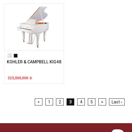
KOHLER & CAMPBELL KIG48
325,000,000
Đ
<
1
2
3
4
5
>
Last ›