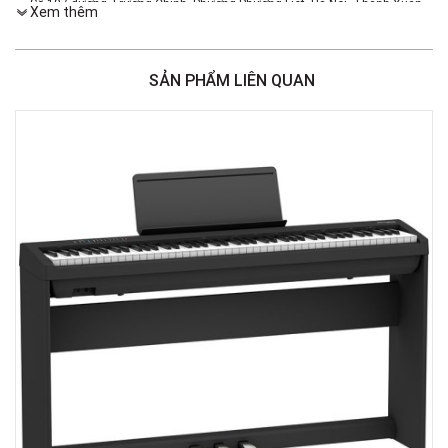
Số 187 đường Trường Chinh, Phường Phương Liệt, Hà Nội, Thanh Xuân ,
Xem thêm
Hà Nội
Việt Thương Music - 46 Hào Nam
Số 46 Phố Hào Nam, Phường Ô Chợ Dừa, Hà Nội, Đống Đa, Hà Nội
SẢN PHẨM LIÊN QUAN
Việt Thương Music - Crescent Mall
6F-01 Tầng 6 Trung Tâm Thương Mại Crescent Mall, 101 Tôn Dật Tiên,
Phường Tân Mỹ, TPHCM, Quận 7, Hồ Chí Minh
Việt Thương Music - 180 Võ Thị Sáu
180B Võ Thị Sáu, Phường Xuân Hòa, TPHCM, Quận 3, Hồ Chí Minh
Việt Thương Music - 369 Điện Biên Phủ
369 Điện Biên Phủ, Phường Bàn Cờ, TPHCM, Quận 3, Hồ Chí Minh
Việt Thương Music - 102Q An Dương Vương
102Q Đường An Dương Vương, Phường An Đông, TPHCM, Quận 5, Hồ Chí
Minh
Việt Thương Music - 49E Phan Đăng Lưu
49E Phan Đăng Lưu, Phường Bình Thạnh, TPHCM, Quận Bình Thạnh, Hồ
Chí Minh
Việt Thương Music - Phường Gò Vấp
11 Đường số 3, Khu dân cư Cityland Park Hill, Phường Gò Vấp, TPHCM,
Quận Gò Vấp, Hồ Chí Minh
Việt Thương Music - 12 Quốc Hương
Tầng G, Tòa nhà Thảo Điền Pearl, 12 Quốc Hương, Phường An Khánh,
TPHCM, Quận 2, Hồ Chí Minh