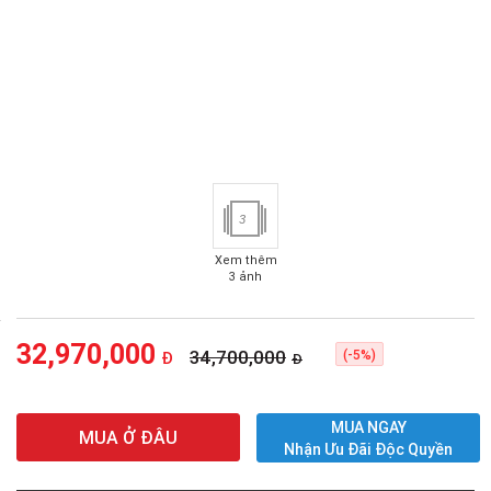
3
Xem thêm
3 ảnh
32,970,000
34,700,000
(-5%)
Đ
Đ
MUA NGAY
MUA Ở ĐÂU
Nhận Ưu Đãi Độc Quyền