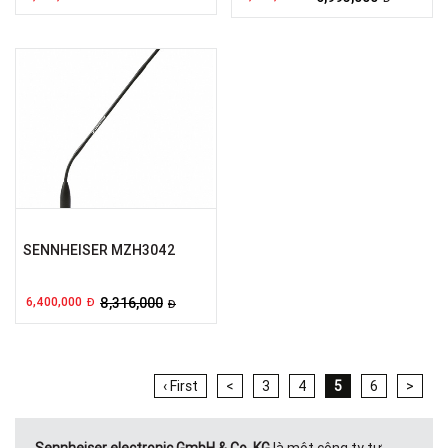
SENNHEISER MZH3042
6,400,000
8,316,000
Đ
Đ
‹ First
<
3
4
5
6
>