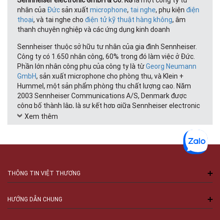
Sennheiser electronic GmbH & Co. KG
là một công ty tư
nhân của
Đức
sản xuất
microphone
,
tai nghe
, phụ kiện
điện
thoại
, và tai nghe cho
điện tử kỹ thuật hàng không
, âm
thanh chuyên nghiệp và các ứng dụng kinh doanh
Sennheiser thuộc sở hữu tư nhân của gia đình Sennheiser.
Công ty có 1.650 nhân công, 60% trong đó làm việc ở Đức.
Phần lớn nhân công phụ của công ty là từ
Georg Neumann
GmbH
, sản xuất microphone cho phòng thu, và Klein +
Hummel, một sản phẩm phòng thu chất lượng cao. Năm
2003 Sennheiser Communications A/S, Denmark được
công bố thành lập, là sự kết hợp giữa Sennheiser electronic
và
William Demant Holding Group
, để sản xuất và phát triển
Xem thêm
các sản phẩm viễn thông.
Sản phẩm
Headphone
Microphone
THÔNG TIN VIỆT THƯƠNG
Ống nghe điện tử kỹ thuật hàng không
Ống nghe đa phương tiện
Ống nghe kinh doanh
HƯỚNG DẪN CHUNG
Hệ thống Hội nghị và Thông tin
Các thành phần dựa trên điện tử âm thanh