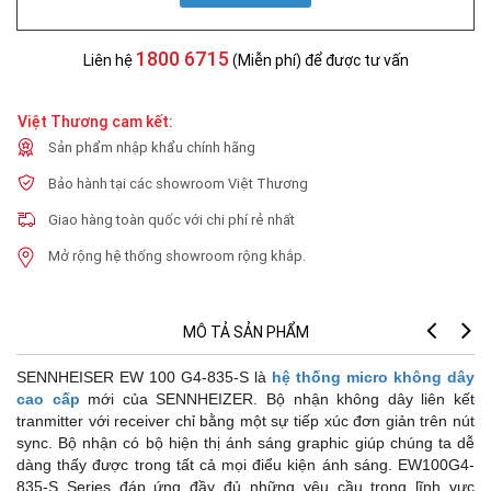
1800 6715
Liên hệ
(Miễn phí) để được tư vấn
Việt Thương cam kết:
Sản phẩm nhập khẩu chính hãng
Bảo hành tại các showroom Việt Thương
Giao hàng toàn quốc với chi phí rẻ nhất
Mở rộng hệ thống showroom rộng khắp.
MÔ TẢ SẢN PHẨM
SENNHEISER EW 100 G4-835-S là
hệ thống micro không dây
TH
cao cấp
mới của SENNHEIZER. Bộ nhận không dây liên kết
* 
tranmitter với receiver chỉ bằng một sự tiếp xúc đơn giản trên nút
sync. Bộ nhận có bộ hiện thị ánh sáng graphic giúp chúng ta dễ
dàng thấy được trong tất cả mọi điểu kiện ánh sáng. EW100G4-
835-S Series đáp ứng đầy đủ những yêu cầu trong lĩnh vực