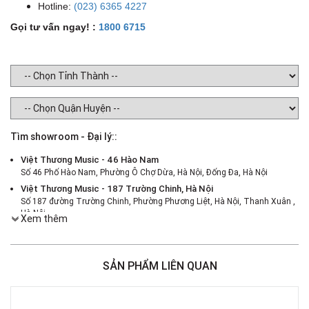
Hotline:
(023) 6365 4227
Gọi tư vấn ngay! :
1800 6715
Tìm showroom - Đại lý::
Việt Thương Music - 46 Hào Nam
Số 46 Phố Hào Nam, Phường Ô Chợ Dừa, Hà Nội, Đống Đa, Hà Nội
Việt Thương Music - 187 Trường Chinh, Hà Nội
Số 187 đường Trường Chinh, Phường Phương Liệt, Hà Nội, Thanh Xuân ,
Hà Nội
Xem thêm
Việt Thương Music - 386 Cách Mạng Tháng 8
386 Cách Mạng Tháng Tám, Phường Nhiêu Lộc, TPHCM, Quận 3, Hồ Chí
Minh
SẢN PHẨM LIÊN QUAN
Việt Thương Music - 369 Điện Biên Phủ
369 Điện Biên Phủ, Phường Bàn Cờ, TPHCM, Quận 3, Hồ Chí Minh
Việt Thương Music - 180 Võ Thị Sáu