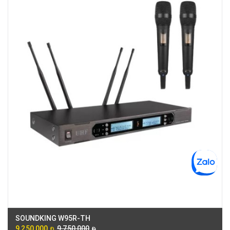
180B Võ Thị Sáu, Phường Xuân Hòa, TPHCM, Quận 3, Hồ Chí Minh
Việt Thương Music - Crescent Mall
6F-01 Tầng 6 Trung Tâm Thương Mại Crescent Mall, 101 Tôn Dật Tiên,
Phường Tân Mỹ, TPHCM, Quận 7, Hồ Chí Minh
Việt Thương Music - 49E Phan Đăng Lưu
49E Phan Đăng Lưu, Phường Bình Thạnh, TPHCM, Quận Bình Thạnh, Hồ
Chí Minh
Việt Thương Music - Phường Gò Vấp
11 Đường số 3, Khu dân cư Cityland Park Hill, Phường Gò Vấp, TPHCM,
Quận Gò Vấp, Hồ Chí Minh
Việt Thương Music - 442 Lũy Bán Bích
442 Lũy Bán Bích, Phường Tân Phú, TPHCM, Quận Tân Phú, Hồ Chí Minh
Việt Thương Music - 12 Quốc Hương
Tầng G, Tòa nhà Thảo Điền Pearl, 12 Quốc Hương, Phường An Khánh,
TPHCM, Quận 2, Hồ Chí Minh
Việt Thương Music - 357 Cộng Hòa
357 Cộng Hòa, Phường Tân Bình, TPHCM, Quận Tân Bình, Hồ Chí Minh
Việt Thương Music - 6F Ngô Thời Nhiệm
6F Ngô Thời Nhiệm, Phường Xuân Hòa, TPHCM, Quận 3, Hồ Chí Minh
Việt Thương Music - Thanh Khê
344 Nguyễn Văn Linh, Phường Thanh Khê, Đà Nẵng, Thanh Khê, Đà Nẵng
SOUNDKING W95R-TH
Việt Thương Music - 102Q An Dương Vương
9,250,000
9,750,000
Đ
Đ