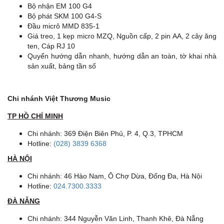
Bộ nhận EM 100 G4
Bộ phát SKM 100 G4-S
Đầu micrô MMD 835-1
Giá treo, 1 kẹp micro MZQ, Nguồn cấp, 2 pin AA, 2 cây ăng
ten, Cáp RJ 10
Quyển hướng dẫn nhanh, hướng dẫn an toàn, tờ khai nhà
sản xuất, bảng tần số
Chi nhánh Việt Thương Music
TP HỒ CHÍ MINH
Chi nhánh: 369 Điện Biên Phủ, P. 4, Q.3, TPHCM
Hotline:
(028) 3839 6368
HÀ NỘI
Chi nhánh: 46 Hào Nam, Ô Chợ Dừa, Đống Đa, Hà Nội
Hotline:
024.7300.3333
ĐÀ NẴNG
Chi nhánh: 344 Nguyễn Văn Linh, Thanh Khê, Đà Nẵng