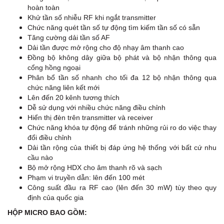
hoàn toàn
Khử tần số nhiễu RF khi ngắt transmitter
Chức năng quét tần số tự động tìm kiếm tần số có sẵn
Tăng cường dải tần số AF
Dải tần được mở rộng cho độ nhạy âm thanh cao
Đồng bộ không dây giữa bộ phát và bộ nhận thông qua
cổng hồng ngoại
Phân bổ tần số nhanh cho tối đa 12 bộ nhận thông qua
chức năng liên kết mới
Lên đến 20 kênh tương thích
Dễ sử dụng với nhiều chức năng điều chỉnh
Hiển thị đèn trên transmitter và receiver
Chức năng khóa tự động để tránh những rủi ro do việc thay
đổi điều chỉnh
Dải tần rộng của thiết bị đáp ứng hệ thống với bất cứ nhu
cầu nào
Bộ mở rộng HDX cho âm thanh rõ và sạch
Phạm vi truyền dẫn: lên đến 100 mét
Công suất đầu ra RF cao (lên đến 30 mW) tùy theo quy
định của quốc gia
HỘP MICRO BAO GỒM: