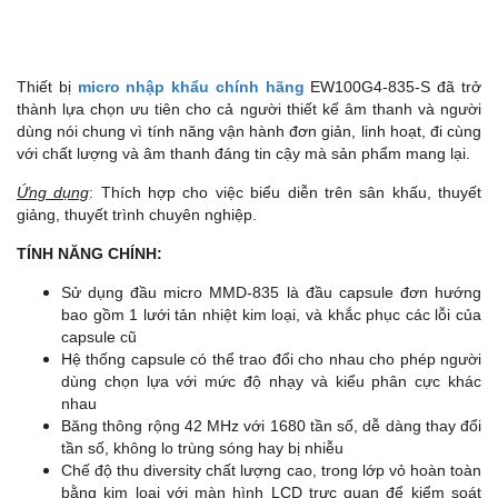
Thiết bị
micro nhập khẩu chính hãng
EW100G4-835-S đã trở
thành lựa chọn ưu tiên cho cả người thiết kế âm thanh và người
dùng nói chung vì tính năng vận hành đơn giản, linh hoạt, đi cùng
với chất lượng và âm thanh đáng tin cậy mà sản phẩm mang lại.
Ứng dụng
: Thích hợp cho việc biểu diễn trên sân khấu, thuyết
giảng, thuyết trình chuyên nghiệp.
TÍNH NĂNG CHÍNH:
Sử dụng đầu micro MMD-835
là đầu capsule đơn hướng
bao gồm 1 lưới tản nhiệt kim loại, và khắc phục các lỗi của
capsule cũ
Hệ thống capsule có thể trao đổi cho nhau cho phép người
dùng chọn lựa với mức độ nhạy và kiểu phân cực khác
nhau
Băng thông rộng 42 MHz với 1680 tần số, dễ dàng thay đổi
tần số, không lo trùng sóng hay bị nhiễu
Chế độ thu diversity chất lượng cao, trong lớp vỏ hoàn toàn
bằng kim loại với màn hình LCD trực quan để kiểm soát