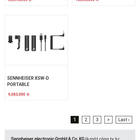
SENNHEISER XSW-D
PORTABLE
9,083,000
Đ
1
2
3
>
Last ›
Sennheiser electronic GmbH & Co. KG
là một công ty tư