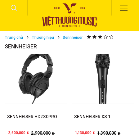
Trang chủ
Thương hiệu
Sennheiser
SENNHEISER
SENNHEISER HD280PRO
SENNHEISER XS 1
2,600,000
2,990,000
1,130,000
1,390,000
Đ
Đ
Đ
Đ