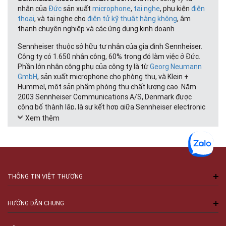
nhân của
Đức
sản xuất
microphone
,
tai nghe
, phụ kiện
điện
thoại
, và tai nghe cho
điện tử kỹ thuật hàng không
, âm
thanh chuyên nghiệp và các ứng dụng kinh doanh
Sennheiser thuộc sở hữu tư nhân của gia đình Sennheiser.
Công ty có 1.650 nhân công, 60% trong đó làm việc ở Đức.
Phần lớn nhân công phụ của công ty là từ
Georg Neumann
GmbH
, sản xuất microphone cho phòng thu, và Klein +
Hummel, một sản phẩm phòng thu chất lượng cao. Năm
2003 Sennheiser Communications A/S, Denmark được
công bố thành lập, là sự kết hợp giữa Sennheiser electronic
và
William Demant Holding Group
, để sản xuất và phát triển
Xem thêm
các sản phẩm viễn thông.
Sản phẩm
Headphone
Microphone
THÔNG TIN VIỆT THƯƠNG
Ống nghe điện tử kỹ thuật hàng không
Ống nghe đa phương tiện
Ống nghe kinh doanh
HƯỚNG DẪN CHUNG
Hệ thống Hội nghị và Thông tin
Các thành phần dựa trên điện tử âm thanh