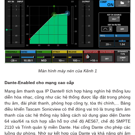
Màn hình máy nén của Kênh 1
Dante-Enabled cho mạng cao cấp
Mạng âm thanh qua IP Dante® tích hợp hàng nghìn hệ thống lưu
diễn hòa nhạc, cũng như các hệ thống được lắp đặt trong phòng
thu âm, đài phát thanh, phòng họp công ty, tòa thị chính,... Bảng
điều khiển Tascam Sonicview có thể đóng vai trò là trung tâm âm
thanh của các hệ thống này bằng cách sử dụng giao diện Dante
64 vào/64 ra tích hợp sẵn hỗ trợ chế độ AES67, chế độ SMPTE
2110 và Trình quản lý miền Dante. Hai cổng Dante cho phép các
luồng dự phòng. Nhờ sự kết hợp của Dante và khả năng ghi âm