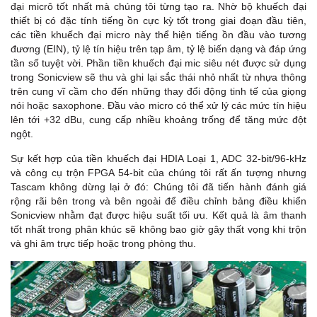
đại micrô tốt nhất mà chúng tôi từng tạo ra. Nhờ bộ khuếch đại
thiết bị có đặc tính tiếng ồn cực kỳ tốt trong giai đoạn đầu tiên,
các tiền khuếch đại micro này thể hiện tiếng ồn đầu vào tương
đương (EIN), tỷ lệ tín hiệu trên tạp âm, tỷ lệ biến dạng và đáp ứng
tần số tuyệt vời. Phần tiền khuếch đại mic siêu nét được sử dụng
trong Sonicview sẽ thu và ghi lại sắc thái nhỏ nhất từ ​​nhựa thông
trên cung vĩ cầm cho đến những thay đổi động tinh tế của giọng
nói hoặc saxophone. Đầu vào micro có thể xử lý các mức tín hiệu
lên tới +32 dBu, cung cấp nhiều khoảng trống để tăng mức đột
ngột.
Sự kết hợp của tiền khuếch đại HDIA Loại 1, ADC 32-bit/96-kHz
và công cụ trộn FPGA 54-bit của chúng tôi rất ấn tượng nhưng
Tascam không dừng lại ở đó: Chúng tôi đã tiến hành đánh giá
rộng rãi bên trong và bên ngoài để điều chỉnh bảng điều khiển
Sonicview nhằm đạt được hiệu suất tối ưu. Kết quả là âm thanh
tốt nhất trong phân khúc sẽ không bao giờ gây thất vọng khi trộn
và ghi âm trực tiếp hoặc trong phòng thu.