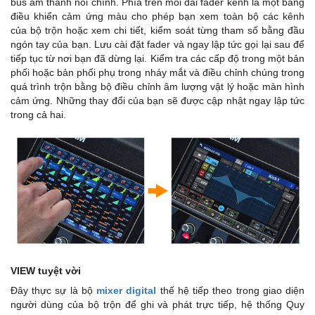
bus âm thanh nổi chính. Phía trên mỗi dải fader kênh là một bảng
điều khiển cảm ứng màu cho phép bạn xem toàn bộ các kênh
của bộ trộn hoặc xem chi tiết, kiểm soát từng tham số bằng đầu
ngón tay của bạn. Lưu cài đặt fader và ngay lập tức gọi lại sau để
tiếp tục từ nơi bạn đã dừng lại. Kiểm tra các cấp độ trong một bản
phối hoặc bản phối phụ trong nháy mắt và điều chỉnh chúng trong
quá trình trộn bằng bộ điều chỉnh âm lượng vật lý hoặc màn hình
cảm ứng. Những thay đổi của bạn sẽ được cập nhật ngay lập tức
trong cả hai.
VIEW tuyệt vời
Đây thực sự là bộ
mixer digital
thế hệ tiếp theo trong giao diện
người dùng của bộ trộn để ghi và phát trực tiếp, hệ thống Quy