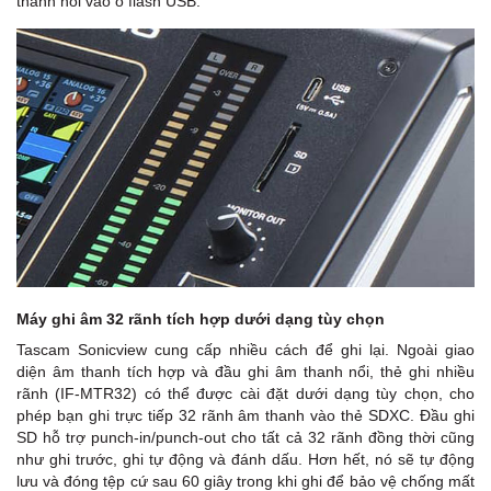
thanh nổi vào ổ flash USB.
Máy ghi âm 32 rãnh tích hợp dưới dạng tùy chọn
Tascam Sonicview cung cấp nhiều cách để ghi lại. Ngoài giao
diện âm thanh tích hợp và đầu ghi âm thanh nổi, thẻ ghi nhiều
rãnh (IF-MTR32) có thể được cài đặt dưới dạng tùy chọn, cho
phép bạn ghi trực tiếp 32 rãnh âm thanh vào thẻ SDXC. Đầu ghi
SD hỗ trợ punch-in/punch-out cho tất cả 32 rãnh đồng thời cũng
như ghi trước, ghi tự động và đánh dấu. Hơn hết, nó sẽ tự động
lưu và đóng tệp cứ sau 60 giây trong khi ghi để bảo vệ chống mất