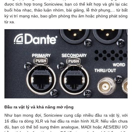
được tích hợp trong Sonicview, bạn có thể kết hợp và ghi lại các
buổi hòa nhạc, thảo luận nhóm, bài giảng, lễ thờ phụng,... từ bất
kỳ vị trí mạng nào, bao gồm phòng thu âm hoặc phòng phát sóng
từ xa.
Đầu ra vật lý và khả năng mở rộng
Như bạn mong đợi, Sonicview cung cấp nhiều đầu ra vật lý, với
16 đầu ra dòng XLR và hai đầu ra màn hình XLR. Nếu vẫn chưa
đủ, bạn có thể bổ sung thêm analogue, MADI hoặc AES/EBU I/O