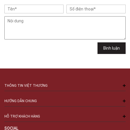
Cầu Giấy, Hà Nội , Cầu Giấy , Hà Nội
Việt Thương Music - 102Q An Dương Vương
102Q Đường An Dương Vương, Phường An Đông, TPHCM, Quận 5, Hồ Chí
Minh
Việt Thương Music - 289 Vành Đai Trong
289 Vành Đai Trong, Phường An Lạc, TPHCM, Quận Bình Tân, Hồ Chí
Minh
Việt Thương Music - 94 Láng Hạ
Bình luận
Số 94 Láng Hạ, Phường Láng, Hà Nội, Đống Đa, Hà Nội
THÔNG TIN VIỆT THƯƠNG
HƯỚNG DẪN CHUNG
HỖ TRỢ KHÁCH HÀNG
SOCIAL