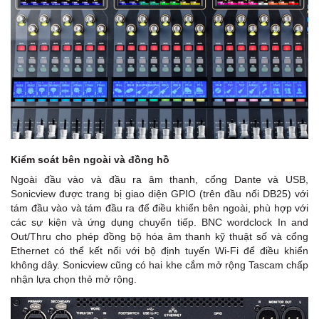
Kiểm soát bên ngoài và đồng hồ
Ngoài đầu vào và đầu ra âm thanh, cổng Dante và USB,
Sonicview được trang bị giao diện GPIO (trên đầu nối DB25) với
tám đầu vào và tám đầu ra để điều khiển bên ngoài, phù hợp với
các sự kiện và ứng dụng chuyển tiếp. BNC wordclock In and
Out/Thru cho phép đồng bộ hóa âm thanh kỹ thuật số và cổng
Ethernet có thể kết nối với bộ định tuyến Wi-Fi để điều khiển
không dây. Sonicview cũng có hai khe cắm mở rộng Tascam chấp
nhận lựa chọn thẻ mở rộng.