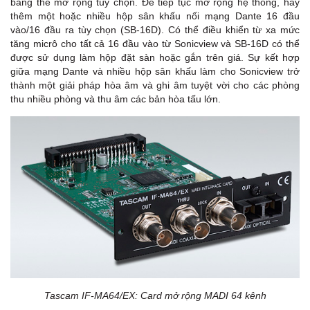
bằng thẻ mở rộng tùy chọn. Để tiếp tục mở rộng hệ thống, hãy
thêm một hoặc nhiều hộp sân khấu nối mạng Dante 16 đầu
vào/16 đầu ra tùy chọn (SB-16D). Có thể điều khiển từ xa mức
tăng micrô cho tất cả 16 đầu vào từ Sonicview và SB-16D có thể
được sử dụng làm hộp đặt sàn hoặc gắn trên giá. Sự kết hợp
giữa mạng Dante và nhiều hộp sân khấu làm cho Sonicview trở
thành một giải pháp hòa âm và ghi âm tuyệt vời cho các phòng
thu nhiều phòng và thu âm các bản hòa tấu lớn.
Tascam IF-MA64/EX: Card mở rộng MADI 64 kênh