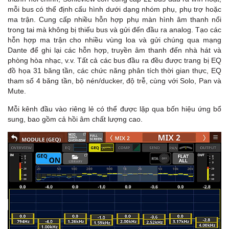
mỗi bus có thể định cấu hình dưới dạng nhóm phụ, phụ trợ hoặc
ma trận. Cung cấp nhiều hỗn hợp phụ màn hình âm thanh nổi
trong tai mà không bị thiếu bus và gửi đến đầu ra analog. Tạo các
hỗn hợp ma trận cho nhiều vùng loa và gửi chúng qua mạng
Dante để ghi lại các hỗn hợp, truyền âm thanh đến nhà hát và
phòng hòa nhạc, v.v. Tất cả các bus đầu ra đều được trang bị EQ
đồ họa 31 băng tần, các chức năng phân tích thời gian thực, EQ
tham số 4 băng tần, bộ nén/ducker, độ trễ, cùng với Solo, Pan và
Mute.
Mỗi kênh đầu vào riêng lẻ có thể được lặp qua bốn hiệu ứng bổ
sung, bao gồm cả hồi âm chất lượng cao.