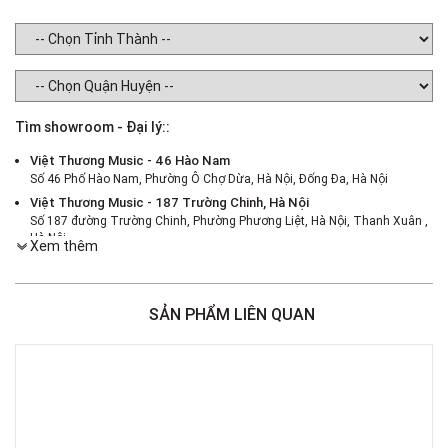
Tìm showroom - Đại lý::
Việt Thương Music - 46 Hào Nam
Số 46 Phố Hào Nam, Phường Ô Chợ Dừa, Hà Nội, Đống Đa, Hà Nội
Việt Thương Music - 187 Trường Chinh, Hà Nội
Số 187 đường Trường Chinh, Phường Phương Liệt, Hà Nội, Thanh Xuân ,
Hà Nội
Xem thêm
Việt Thương Music - 386 Cách Mạng Tháng 8
386 Cách Mạng Tháng Tám, Phường Nhiêu Lộc, TPHCM, Quận 3, Hồ Chí
Minh
SẢN PHẨM LIÊN QUAN
Việt Thương Music - 369 Điện Biên Phủ
369 Điện Biên Phủ, Phường Bàn Cờ, TPHCM, Quận 3, Hồ Chí Minh
Việt Thương Music - 180 Võ Thị Sáu
180B Võ Thị Sáu, Phường Xuân Hòa, TPHCM, Quận 3, Hồ Chí Minh
Việt Thương Music - Crescent Mall
6F-01 Tầng 6 Trung Tâm Thương Mại Crescent Mall, 101 Tôn Dật Tiên,
Phường Tân Mỹ, TPHCM, Quận 7, Hồ Chí Minh