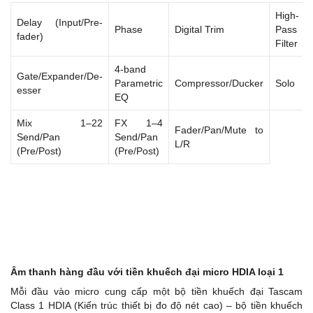
High-
Delay (Input/Pre-
Phase
Digital Trim
Pass
fader)
Filter
4-band
Gate/Expander/De-
Parametric
Compressor/Ducker
Solo
esser
EQ
Mix 1–22
FX 1–4
Fader/Pan/Mute to
Send/Pan
Send/Pan
L/R
(Pre/Post)
(Pre/Post)
Âm thanh hàng đầu với tiền khuếch đại micro HDIA loại 1
Mỗi đầu vào micro cung cấp một bộ tiền khuếch đại Tascam
Class 1 HDIA (Kiến trúc thiết bị đo độ nét cao) – bộ tiền khuếch