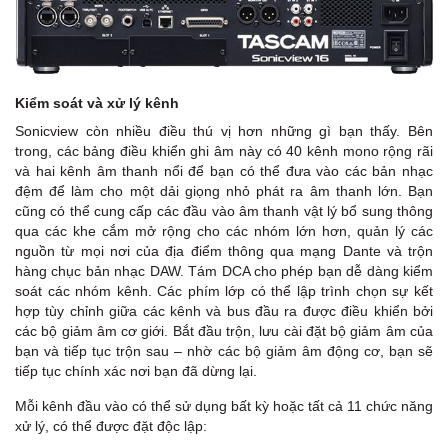
Kiểm soát và xử lý kênh
Sonicview còn nhiều điều thú vị hơn những gì bạn thấy. Bên
trong, các bảng điều khiển ghi âm này có 40 kênh mono rộng rãi
và hai kênh âm thanh nổi để bạn có thể đưa vào các bản nhạc
đệm để làm cho một dải giọng nhỏ phát ra âm thanh lớn. Bạn
cũng có thể cung cấp các đầu vào âm thanh vật lý bổ sung thông
qua các khe cắm mở rộng cho các nhóm lớn hơn, quản lý các
nguồn từ mọi nơi của địa điểm thông qua mạng Dante và trộn
hàng chục bản nhạc DAW. Tám DCA cho phép bạn dễ dàng kiểm
soát các nhóm kênh. Các phím lớp có thể lập trình chọn sự kết
hợp tùy chỉnh giữa các kênh và bus đầu ra được điều khiển bởi
các bộ giảm âm cơ giới. Bắt đầu trộn, lưu cài đặt bộ giảm âm của
bạn và tiếp tục trộn sau – nhờ các bộ giảm âm động cơ, bạn sẽ
tiếp tục chính xác nơi bạn đã dừng lại.
Mỗi kênh đầu vào có thể sử dụng bất kỳ hoặc tất cả 11 chức năng
xử lý, có thể được đặt độc lập: