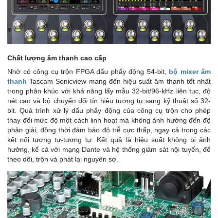
Chất lượng âm thanh cao cấp
Nhờ có công cụ trộn FPGA dấu phẩy động 54-bit,
bộ mixer âm
thanh
Tascam Sonicview mang đến hiệu suất âm thanh tốt nhất
trong phân khúc với khả năng lấy mẫu 32-bit/96-kHz liên tục, độ
nét cao và bộ chuyển đổi tín hiệu tương tự sang kỹ thuật số 32-
bit. Quá trình xử lý dấu phẩy động của công cụ trộn cho phép
thay đổi mức độ một cách linh hoạt mà không ảnh hưởng đến độ
phân giải, đồng thời đảm bảo độ trễ cực thấp, ngay cả trong các
kết nối tương tự-tương tự. Kết quả là hiệu suất không bị ảnh
hưởng, kể cả với mạng Dante và hệ thống giám sát nội tuyến, để
theo dõi, trộn và phát lại nguyên sơ.