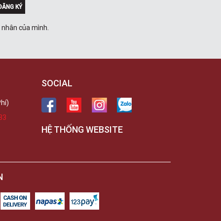
ĐĂNG KÝ
á nhân của mình.
SOCIAL
hí)
33
HỆ THỐNG WEBSITE
N