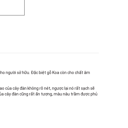
180B Võ Thị Sáu, Phường Xuân Hòa,
TPHCM, Quận 3, Hồ Chí Minh
Việt Thương Music - 369 Điện Biên
Phủ
369 Điện Biên Phủ, Phường Bàn Cờ,
TPHCM, Quận 3, Hồ Chí Minh
Việt Thương Music - 102Q An
Dương Vương
102Q Đường An Dương Vương,
Phường An Đông, TPHCM, Quận 5, Hồ
Chí Minh
Việt Thương Music - 49E Phan Đăng
Lưu
49E Phan Đăng Lưu, Phường Bình
ho người sở hữu. Đặc biệt gỗ Koa còn cho chất âm
Thạnh, TPHCM, Quận Bình Thạnh, Hồ
Chí Minh
 của cây đàn không rõ nét, ngược lại nó rất sạch sẽ
Việt Thương Music - Phường Gò
Vấp
của cây đàn cũng rất ấn tượng, màu nâu trầm được phủ
11 Đường số 3, Khu dân cư Cityland
Park Hill, Phường Gò Vấp, TPHCM,
Quận Gò Vấp, Hồ Chí Minh
Việt Thương Music - 12 Quốc
Hương
Tầng G, Tòa nhà Thảo Điền Pearl, 12