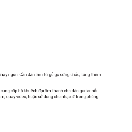
Việt Thương Music - 302 Cầu Giấy
Gian hàng G9-10 TTTM Discovery
Complex, số 302 Cầu Giấy, Phường
Cầu Giấy, Hà Nội , Cầu Giấy , Hà Nội
Việt Thương Music - 289 Vành Đai
Trong
289 Vành Đai Trong, Phường An Lạc,
TPHCM, Quận Bình Tân, Hồ Chí Minh
Việt Thương Music - 94 Láng Hạ
Số 94 Láng Hạ, Phường Láng, Hà Nội,
Đống Đa, Hà Nội
à chạy ngón. Cần đàn làm từ gỗ gụ cứng chắc, tăng thêm
ung cấp bộ khuếch đại âm thanh cho đàn guitar nổi
âm, quay video, hoặc sử dụng cho nhạc sĩ trong phòng