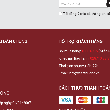
Tôi đồng ý chia sẻ thông tin c
G DẪN CHUNG
HỖ TRỢ KHÁCH HÀNG
Gọi mua hàng:
1800 6715
(Miễn P
Khiếu nại, Bảo hành:
028710 88 3
Thời gian phục vụ: 8h-22h
Email: info@vietthuong.vn
CÁCH THỨC THANH TOÁ
ƯƠNG
ấp ngày 01/01/2007