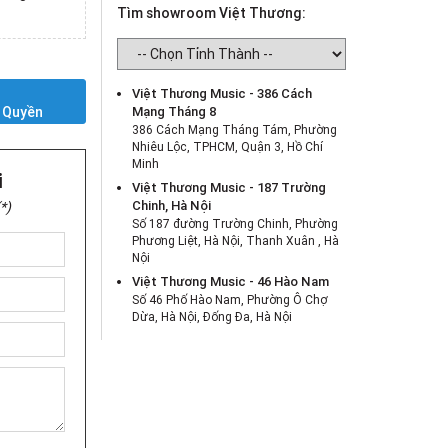
Tìm showroom Việt Thương:
Y
Việt Thương Music - 386 Cách
 Quyền
Mạng Tháng 8
386 Cách Mạng Tháng Tám, Phường
Nhiêu Lộc, TPHCM, Quận 3, Hồ Chí
Minh
i
Việt Thương Music - 187 Trường
Chinh, Hà Nội
*)
Số 187 đường Trường Chinh, Phường
Phương Liệt, Hà Nội, Thanh Xuân , Hà
Nội
Việt Thương Music - 46 Hào Nam
Số 46 Phố Hào Nam, Phường Ô Chợ
Dừa, Hà Nội, Đống Đa, Hà Nội
Việt Thương Music - Crescent Mall
6F-01 Tầng 6 Trung Tâm Thương Mại
Crescent Mall, 101 Tôn Dật Tiên,
Phường Tân Mỹ, TPHCM, Quận 7, Hồ
Chí Minh
Việt Thương Music - 180 Võ Thị Sáu