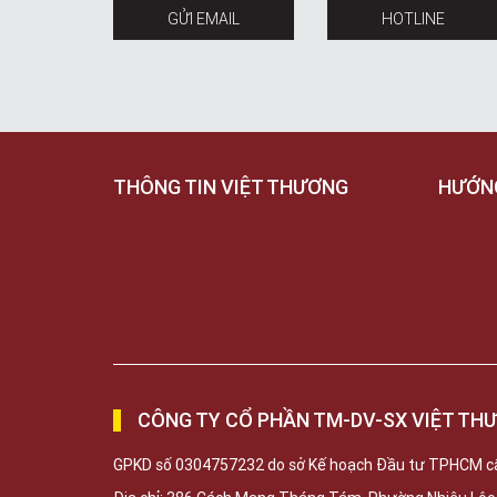
GỬI EMAIL
HOTLINE
THÔNG TIN VIỆT THƯƠNG
HƯỚN
CÔNG TY CỔ PHẦN TM-DV-SX VIỆT TH
GPKD số 0304757232 do sở Kế hoạch Đầu tư TPHCM c