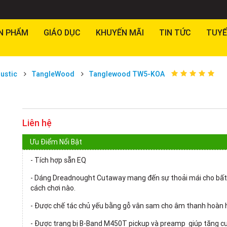
N PHẨM
GIÁO DỤC
KHUYẾN MÃI
TIN TỨC
TUYỂ
ustic
TangleWood
Tanglewood TW5-KOA
Liên hệ
Ưu Điểm Nổi Bật
- Tích hợp sẵn EQ
- Dáng Dreadnought Cutaway mang đến sự thoải mái cho bất
cách chơi nào.
- Được chế tác chủ yếu bằng gỗ vân sam cho âm thanh hoàn 
- Được trang bị B-Band M450T pickup và preamp giúp tăng 