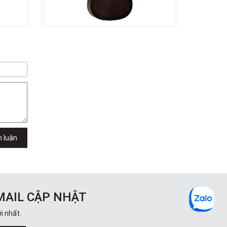
h luận
MAIL CẬP NHẬT
i nhất.