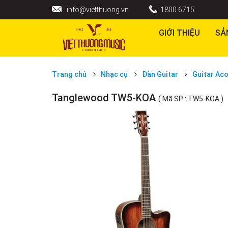
info@vietthuong.vn
1800 6715
GIỚI THIỆU
SẢ
Trang chủ
Nhạc cụ
Đàn Guitar
Guitar Aco
Tanglewood TW5-KOA
( Mã SP : TW5-KOA )