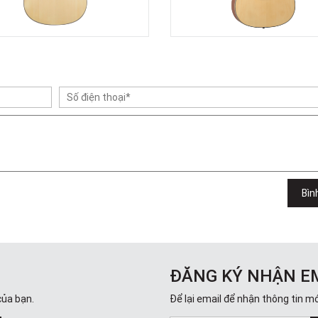
Bìn
ĐĂNG KÝ NHẬN E
của bạn.
Để lại email để nhận thông tin mớ